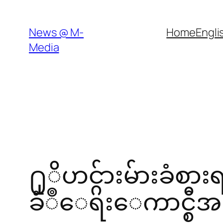
Skip
to
News @ M-
Home
Engli
content
Media
႐ုိဟင္ဂ်ားမ်ားခံ
ခံဳေရးေကာင္စီအ