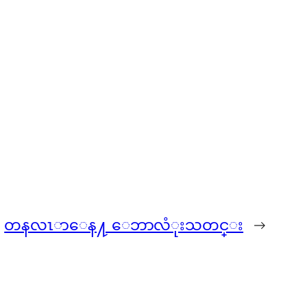
တနလၤာေန႔ ေဘာလံုးသတင္း
→