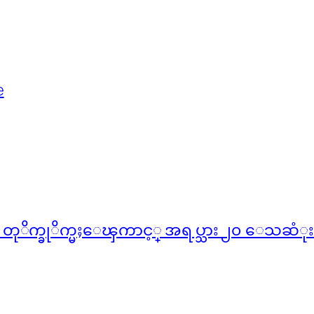
e
ဲ႕၏ တုိက္ခုိက္မႈေၾကာင့္ အရပ္သား ၂၀ ေသဆံုး