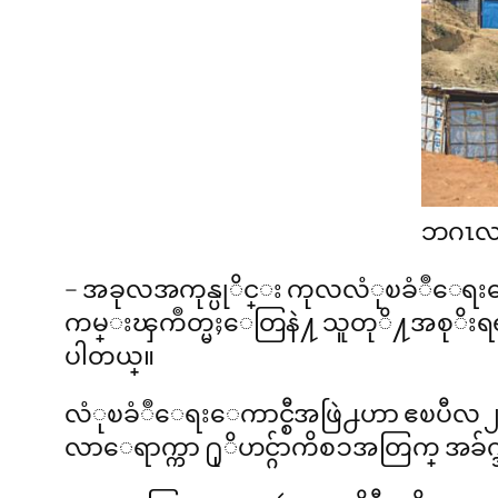
ဘဂၤလား
– အခုလအကုန္ပုိင္း ကုလလံုၿခံဳေရးေကာင္
ကမ္းၾကဳတ္မႈေတြနဲ႔ သူတုိ႔အစုိးရ
ပါတယ္။
လံုၿခံဳေရးေကာင္စီအဖြဲ႕ဟာ ဧၿပီလ 
လာေရာက္ကာ ႐ုိဟင္ဂ်ာကိစၥအတြက္ အခ်