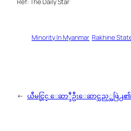
Ref: The Daily Star
Minority In Myanmar
Rakhine Stat
←
ယီမင္တြင္ ေဆာ္ဒီဦးေဆာင္သည့္အဖြ