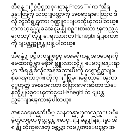
အီရန္ ႏိုင္ငံပိုင္သတင္းဌာန Press TV က “အီရ
န္ေတြကို သတ္ျဖတ္တာကို အစၥေရးေတြက ဒီ
လို လူသိရွင္ၾကား ဂုဏ္ယူေျပာဆိုၾကပါတယ္။
တကယ့္အေျခအေနမွန္ကို စဥ္းစားသာ ၾကည့္ၾ
ကေတာ့” လို႔ ေရးသားကာ Hanegbi ရဲ႕စကား
ကို ျပန္လည္တုန္႔ျပန္ခဲ့ပါတယ္။
အီရန္နဲ႔ ပဋိပကၡျဖစ္ရင္ အေမရိကန္က အစၥေရးကို
မေထာက္ပံ့မွာ မစိုးရိမ္ဘူးလားလို႔ ေမးျမန္းရာ
မွာ အီရန္က ဒီလိုအေနအထားမ်ိဳးကို ေရွာင္က်ဥ္မွာျဖ
စ္ေၾကာင္း၊ တိုက္ႏိုင္စြမ္းမရွိတာေၾကာ
င့္မဟုတ္ဘဲ အစၥေရးဟာ စီးပြားေရးဆိုတာ သိေ
နလို႔ျဖစ္ေၾကာင္း Hanegbi က ျပန္လ
ည္ေျဖၾကားခဲ့ပါတယ္။
အစၥေရး၀န္ႀကီးခ်ဳပ္ ေနတန္ယာဟုကလည္း ၿပီး
ခဲ့တဲ့တစ္ပတ္ ဗိုလ္သင္တန္းဆင္းပြဲ မိန္႔ခြန္းမွာ အီ
ရန္ကို တိုက္ေနတဲ့ စစ္တပ္ဟာ ကမ႓ၻာေပၚမွာ အ