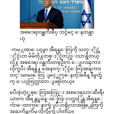
အစၥေရး၀န္ႀကီးခ်ဳပ္ ဘင္ဂ်မင္ ေနတန္ယာ
ဟု
-ကမ႓ၻာေပၚမွာ အီရန္ေတြကို သတ္ႏိုင္တဲ့
ႏိုင္ငံဟာ မိမိတို႔တစ္ႏိုင္ငံတည္းသာ ရွိတယ္
လို႔ အစၥေရး ၀န္ႀကီးတစ္ဦးက ေျပာၾကား
လိုက္ၿပီး အီရန္နဲ႔ အေနာက္ႏိုင္ငံေတြအၾကား
တင္းမာမႈေတြ ျမင့္တက္ေနတဲ့အခ်ိန္ ဒီမွတ္ခ်
က္ ေပၚထြက္လာတာ ျဖစ္ပါတယ္။
ၿပီးခဲ့တဲ့ႏွစ္ေတြအတြင္း အစၥေရးဟာ ဆီးရီး
ယားက အီရန္တပ္စခန္းေတြ၊ လက္ဘႏြန္က အီရန္ေ
က်ာေထာက္ေနာက္ခံျပဳ ဟစ္ဇ္ဘိုလာအဖြဲ႕ေတြကို
အႀကိမ္ႀကိမ္ တိုက္ခိုက္ခဲ့ပါတယ္။