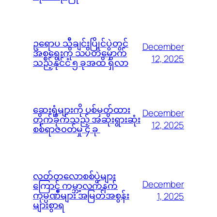
ဥရောပ သီချင်းပြိုင်ပွဲတွင်
December
အစ္စရေးကို သပိတ်မှောက်
12, 2025
သည့်နိုင်ငံ ၅ ခုအထိ ရှိလာ
ဆေးရုံများကို ပစ်မှတ်ထား
December
တိုက်ခိုက်သည့် အဆိုးရွားဆုံး
12, 2025
စစ်ရာဇ၀တ်မှု ၄ ခု
လတ်တလောစစ်ပွဲများ
December
ကြောင့် ကမ္ဘာ့လက်နက်
ကုမ္ပဏီများ အမြတ်အစွန်း
1, 2025
များစွာရ