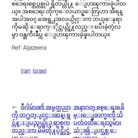
စၥေရးစစ္တပ္တစ္ခုပဲ ရွိတယ္လို႔ ေျပာၾကားခဲ့ပါတ
ယ္။ အစၥေရး တိုက္ေလယာဥ္ေတြဟာ အီရန္
အပါအ၀င္ အေရွ႕အလယ္ပိုင္းက ဘယ္ေနရာ
ကိုမဆို ေရာက္ႏိုင္တယ္လို႔လည္း ၿပီးခဲ့တဲ့လ
မွာ ၀န္ႀကီးခ်ဳပ္က ေျပာၾကားခဲ့ဖူးပါတယ္။
Ref: Aljazeera
Iran
Israel
←
ဝီဂါမ်ား၏ အမွတ္သညာ
အနာဂတ္ စစ္ေရးၿခိ
ကို တ႐ုတ္ျငင္းဆန္၊ ရွ
မ္းေျခာက္မႈကို သိ
င္က်န္းျပည္နယ္ကို ၃ ရာစုက
ပၸံ၀တၳဳေရးသူမ်ား
တည္းက မိမိတို႔ပိုင္ဆိုင္ခဲ့
သံုး၍ ျပင္သစ္က ေ
ဟု ေျပာ
ဖာ္ထုတ္မည္
→