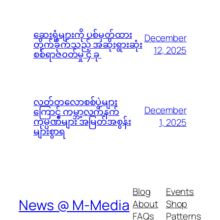
ဆေးရုံများကို ပစ်မှတ်ထား
December
တိုက်ခိုက်သည့် အဆိုးရွားဆုံး
12, 2025
စစ်ရာဇ၀တ်မှု ၄ ခု
လတ်တလောစစ်ပွဲများ
December
ကြောင့် ကမ္ဘာ့လက်နက်
ကုမ္ပဏီများ အမြတ်အစွန်း
1, 2025
များစွာရ
Blog
Events
News @ M-Media
About
Shop
FAQs
Patterns