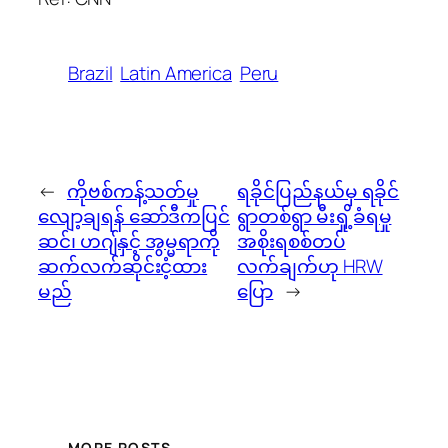
Brazil
Latin America
Peru
←
ကိုဗစ်ကန့်သတ်မှု
ရခိုင်ပြည်နယ်မှ ရခိုင်
လျော့ချရန် ဆော်ဒီကပြင်
ရွာတစ်ရွာ မီးရှို့ခံရမှု
ဆင်၊ ဟဂျ်နှင့် အွမ္မရာကို
အစိုးရစစ်တပ်
ဆက်လက်ဆိုင်းငံ့ထား
လက်ချက်ဟု HRW
မည်
ပြော
→
MORE POSTS