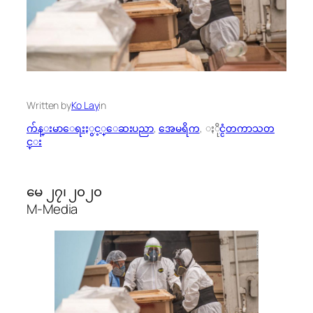
Written by
Ko Lay
in
က်န္းမာေရးႏွင့္ေဆးပညာ
, 
အေမရိက
, 
ႏိုင္ငံတကာသတ
င္း
မေ ၂၇၊ ၂၀၂၀
M-Media