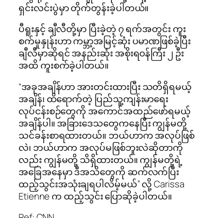
ရှင်းလင်းပွဲမှာ တိုက်တွန်းခဲ့ပါတယ်။
ပီရူးနှင့် ချီလီတို့မှာ ပြီးခဲ့တဲ့ ၇ ရက်အတွင်း ကူး
စက်မှုနှုန်းဟာ ကမ္ဘာ့အမြင့်ဆုံး ပမာဏဖြစ်ခဲ့ပြီး
ချီလီမှာဆိုရင် အနည်းဆုံး အစိုးရဝန်ကြီး ၂ ဦး
အထိ ကူးစက်ခဲ့ပါတယ်။
“အခုအချိန်ဟာ အားတင်းထားပြီး သတိရှိရမယ့်
အချိန်၊ ထိရောက်တဲ့ ပြည်သူ့ကျန်းမာရေး
လုပ်ငန်းစဉ်တွေကို အကောင်အထည်ဖော်ရမယ့်
အချိန်ပါ။ အခြားဒေသတွေကနေပြီး ကျွန်မတို့
သင်ခန်းစာရထားတယ်။ ဘယ်ဟာက အလုပ်ဖြစ်
လဲ၊ ဘယ်ဟာက အလုပ်မဖြစ်ဘူးလဲဆိုတာကို
လည်း ကျွန်မတို့ သိရှိထားတယ်။ ကျွန်မတို့ရဲ့
အခြေအနေမှာ ဒီအသိတွေကို ဆက်လက်ပြီး
ထည့်သွင်းအသုံးချရပါလိမ့်မယ်” လို့ Carissa
Etienne က ထည့်သွင်း ပြောဆိုခဲ့ပါတယ်။
Ref: CNN