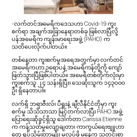
-လက်တင်အမေရိကဒေသဟာ Covid-19 ကူး
စက်ရာ အချက်အခြာနေရာတစ်ခု ဖြစ်လာပြီလို့
ပန်အမေရိက ကျန်းမာရေးအဖွဲ့ (PAHO) က
သတိပေးလိုက်ပါတယ်။
တစ်နေ့တာ ကူးစက်မှုအရေအတွက်မှာ လက်တင်
အမေရိကဟာ ဥရောပနဲ့ အမေရိကန်တို့ကို ကျော်
ဖြတ်သွားပြီဖြစ်ပါတယ်။ အမေရိတစ်တိုက်လုံးမှာ
ကူးစက်သူ ၂.၄ သန်းရှိပြီး၊ သေဆုံးသူက ၁၄၃၀၀၀
ဦး ရှိနေတာပါ။
လက်ရှိ ဘရာဇီးလ်၊ ပီရူးနဲ့ ချီလီနိုင်ငံတိုမှာ ကူး
စက်မှု သိသိသာသာ မြင့်တက်လာပြီး PAHO အဖွဲ့
ပြောရေးဆိုခွင့်ရှိသူ ဒေါက်တာ Carissa Etienne
က ကန့်သတ်မှုလျော့ချတာ၊ ကာကွယ်ရေးဗျူဟာ
တွေ ရုပ်သိမ်းတာမျိုး မလုပ်ဖို့ မနေ့က သတင်းစာ