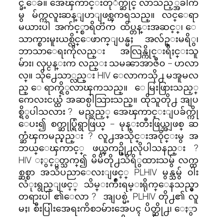
င္ခဲ့ေခ်။ အေၾကာင္းတုိက္ဆိုင္ လာသည့္အခါက်
မွ မ်က္ကလူးဆန္ျပာျဖစ္ၾကရသည္။ လင္ေရာ
မယားပါ အက်င့္စာရိတၱက ထိပ္တန္းအဆင့္၊ ေ
သာက္စားမူးယစ္လိင္ေဖာက္ျပန္မႈ အလ်ဥ္းမရိွ၊
ဘာသာေရးကိုလည္း အလြန္ကိုင္းရိႈင္းသူ
မ်ား၊ လုပ္ငန္းက လည္း သမၼာအာဇီ၀ – ဟလာ
လ္။ သို႕ေသာ္လည္း HIV ေလာကသို႕ မအူမလ
ည္ ေရာက္ရိွလာၾကသည္။ ေမြးဖြားသည့္
ကေလးငယ္ထံ အဆစ္ပါသြားသည္။ ထိုသူတို႕ အျပ
စ္ရိွပါသလား ? မည္သည့္ အေၾကာင္းျပခ်က္ကို
ေပး၍ စက္ဆုပ္ရြံရွာဖြယ္ – မုန္းတီးဖြယ္အျဖစ္ ဆ
က္ဆံၾကမည္နည္း ? လူ႕အသိုင္းအ၀ိုင္းမွ အ
ဘယ္ေၾကာင့္ ဖယ္ၾကဥ္ဖို႕လိုပါသနည္း ?
HIV ႏွင့္ပတ္သက္၍ မိမိတို႕သိရိွထားသမွ် လက္တ
စ္ဆစ္စာ အသိပညာေလးျဖင့္ PLHIV မွန္သမွ် ၀ါး
လံုးရွည္ျဖင့္ သိမ္းက်ဳံးရမ္းရိုက္ေနသည္မွာ
တရားပါ ၏ေလာ ? အျပစ္မဲ့ PLHIV တို႕၏ လူ
မႈ၊ စီးပြါးအေရးကိစၥမ်ားအေပၚ ပိတ္ဆို႕၊ ေႏွာ