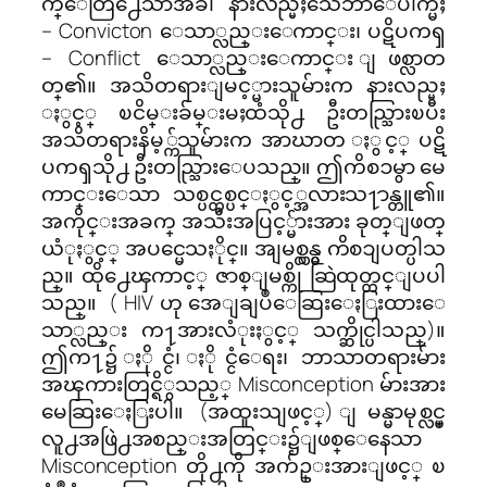
က္ေတြ႕ေသာအခါ နားလည္မႈသေဘာေပါက္မႈ
– Convicton ေသာ္လည္းေကာင္း၊ ပဋိပကၡ
– Conflict ေသာ္လည္းေကာင္း ျဖစ္လာတ
တ္၏။ အသိတရားျမင့္မားသူမ်ားက နားလည္မႈ
ႏွင့္ ၿငိမ္းခ်မ္းမႈထံသို႕ ဦးတည္သြားၿပီး
အသိတရားနိမ့္က်သူမ်ားက အာဃာတ ႏွင့္ ပဋိ
ပကၡသို႕ ဦးတည္သြားေပသည္။ ဤကိစၥမွာ မေ
ကာင္းေသာ သစ္ပင္တစ္ပင္ႏွင့္အလားသ႑ာန္တူ၏။
အကိုင္းအခက္ အသီးအပြင့္မ်ားအား ခုတ္ျဖတ္
ယံုႏွင့္ အပင္မေသႏိုင္။ အျမစ္လွန္မွ ကိစၥျပတ္ပါသ
ည္။ ထို႕ေၾကာင့္ ဇာစ္ျမစ္ကို ဆြဲထုတ္တင္ျပပါ
သည္။ ( HIV ဟု အေျချပဳေဆြးေႏြးထားေ
သာ္လည္း က႑အားလံုးႏွင့္ သက္ဆိုင္ပါသည္)။
ဤက႑၌ ႏိုင္ငံ၊ ႏိုင္ငံေရး၊ ဘာသာတရားမ်ား
အၾကားတြင္ရိွသည့္ Misconception မ်ားအား
မေဆြးေႏြးပါ။ (အထူးသျဖင့္) ျမန္မာမုစ္လင္မ္
လူ႕အဖြဲ႕အစည္းအတြင္း၌ျဖစ္ေနေသာ
Misconception တို႕ကို အက်ဥ္းအားျဖင့္ ၿ