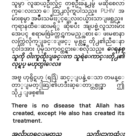
သူမွာ လူဆယ္ဦးလွ်င္ တစ္ဦးခန္႕မွ် မဆိုစေလာ
က္ေလးသာ ေတြ႕လိုက္ရပါသည္။ PLHIV အ
မ်ားစုမွာ အမ်ဳိးသမီးႏွင့္ကေလးငယ္မ်ားသာျဖစ္သည္။
ကုရာနထၳိေဆးမရိွ ဆိုၿပီး အျပစ္မဲ့လူသားမ်ား
အေပၚ ဧရာမစြဲခ်က္တင္ၾကမည့္အစား ေဖးမစာနာ
လက္တြဲလိုက္ျခင္းျဖင့္ မုစ္လင္မ္ တို႕၏ညီေနာ
င္၀ါဒအား ပိုမိုသက္၀င္ထင္ရွားေစလိုသည္။
ေရနစ္
သူကို ၀ါးကူထိုးျခင္းက သူရဲေကာင္းတို႕၏
လုပ္ရပ္ မဟုတ္ပါေလ။
အဗူ ဟုရိုင္ရဟ္ (ရဒြိ) ဆင့္ျပန္ခဲ့ေသာ တမန္ေ
တာ္ျမတ္(ဆြ)၏ဟဒီးဆ္ေတာ္တစ္ပုဒ္မွာ ဤ
သို႕ ျဖစ္၏။
There is no disease that Allah has
created, except He also has created its
treatment.
အလႅာဟ္အရွင္ျမတ္သည္ သက္ဆိုင္ရာကုထံုး