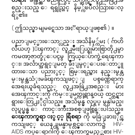
စည္းသည္ ေရရွည္တြင္ နိမ့္က်ၿပိဳလဲသြားေလ့
ရိွ၏။
( ဤသည္မွာ မျမင္ရေသာ အႏၱရာယ္ျဖစ္၏ ) ။
ပညာျမင့္မားေသာ္လည္း အသိနိမ့္က်မႈ ( ဂ်ာဟိ
လီယဟ္ )ေၾကာင့္ လူ႕မ်ဳိးႏြယ္စုမ်ားစြာတို႕မွာ
ကမၻာ့ဇာတ္ခံုေပၚမွ ကြယ္ေပ်ာက္ခဲ့ရေၾကာ
င္း၊ အလႅာဟ္အရွင္ျမတ္ ခ်ီးျမွင့္ေပးေတာ္မူ
ထားေသာ ပညာႏွင့္ စြမ္းရည္အား နည္းမွန္လ
မ္းမွန္အသံုးမခ်ၾကသျဖင့္ ျပစ္ဒဏ္က်ေရာက္
အေရးယူခံရသည့္ လူ႕အဖြဲ႕အစည္း မ်ား
အေၾကာင္းကို က်မ္းျမတ္ကုရ္အာန္၀ယ္ ထင္ထင္ရွား
ရွားေတြ႕ႏိုင္ပါသည္။ အသိမွန္မွ လုပ္ရပ္ မွန္ပါမည္၊
လုပ္ရပ္မွန္မွ ေကာင္းက်ဳိးအစစ္ျဖစ္ထြန္းပါသည္။
ေၾကာက္စရာ ႏွင့္ ရြံစရာ
ကို မခြဲျခားႏိုင္ၾ
ကသျဖင့္ ယေန႕ျမန္မာမုစ္လင္မ္ေလာက၌ HIV-
AIDS ကပ္ေရာဂါကို ေၾကာက္ရမည့္အစား HIV-