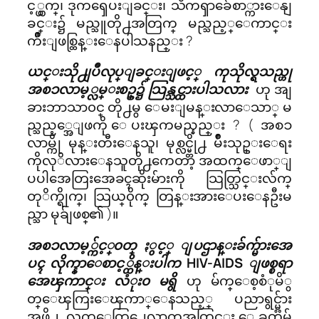
င့္ယွက္၊ ဒုကၡေပးျခင္း၊ သိကၡာခ်ေစာ္ကားေနျ
ခင္း၌ မည္သူတို႕အတြက္ မည္သည့္ေကာင္း
က်ဳိးျဖစ္ထြန္းေနပါသနည္း ?
ယင္းသို႕ျပဳလုပ္ျခင္းျဖင့္ ကုသိုလ္ရသည္ဟု
အစၥလာမ့္လမ္းစဥ္၌ သြန္သင္ထားပါသလား
ဟု အျ
ခားဘာသာ၀င္ တို႕မွ ေမးျမန္းလာေသာ္ မ
ည္သည့္အေျဖကို ေပးၾကမည္နည္း ? ( အစၥ
လာမ္ကို မုန္းတီးေနသူ၊ မုစ္လင္မ္တို႕ မ်ဳိးသုဥ္းေရး
ကိုလုိလားေနသူတို႕ကေတာ့ အထက္ေဖာ္ျ
ပပါအေတြးအေခၚဆိုးမ်ားကို သြတ္သြင္းလ်က္
တုိက္ရိုက္၊ သြယ္၀ိုက္ တြန္းအားေပးေနဦးမ
ည္သာ မုခ်ျဖစ္၏ )။
အစၥလာမ့္က်င့္၀တ္ ႏွင့္ ျပဌာန္းခ်က္မ်ားအေ
ပၚ လိုက္နာေစာင့္ထိန္းပါက HIV-AIDS ျဖစ္စရာ
အေၾကာင္း လံုး၀ မရွိ
ဟု မ်က္ေစ့စံုမိွ
တ္ေၾကြးေၾကာ္ေနသည့္ ပညာရွင္မ်ား
အဖို႕ လက္ေတြ႕ေလာကအတြင္း ေခတၱမွ်