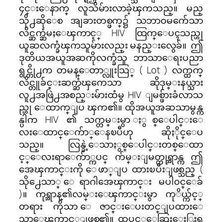
၄င္းေနာက္ လူသိမ်ားလာခဲ့ၾကသည္။ မည္
သို႕ဆိုေစ အျခားတစ္ဖက္၌ သဘာ၀မက်ေသာ
လိင္ဆက္ဆံမႈေၾကာင့္ HIV ထြက္ေပၚသည္ဟု
ယူဆလက္ခံၾကသူမ်ားလည္း မနည္းလွေခ်။ ဤ
ဒုတိယအယူအဆကိုလက္ခံသူ ဘာသာေရးပညာ
ရွင္တို႕က တမန္ေတာ္လူးသြ္ ( Lot ) လက္ထက္
လိင္တူခ်င္းဆက္ဆံၾကေသာ ဆိုဒုမ္းနယ္သား
လူ႕အဖြဲ႕အစည္းမ်ားထံမွ HIV ျမစ္ဖ်ားခံလာသ
ည္ဟု ေထာက္ျပ ၾက၏။ ထိုအယူအဆသာမွန္က
န္ပါက HIV ၏ သက္တမ္းမွာ ႏွစ္ေပါင္းေ
လးေထာင္ေက်ာ္ေနၿပီဟု ဆိုႏိုင္ေပ
သည္။ လြန္ခဲ့ေသာႏွစ္ေပါင္းတစ္ေထာ
င့္ေလးရာေက်ာ္ကပင္ က်မ္းျမတ္ကုရ္အာန္က ဤ
အေၾကာင္းကို ေဖာ္ျပ ထားၿပီးျဖစ္သည္ (
သို႕ေသာ္ ေရာဂါအေၾကာင္း မပါ၀င္ေခ်
)။ ကုရ္အာန္၏လမ္းေၾကာင္းမွာ ကုိယ္က်င့္
တရား ကိုသာ ေဇာင္းေပးတင္ျပထားေ
သာေၾကာင့္ျဖစ္၏။ ထပ္ဆင့္ေဆြးေႏြးရ