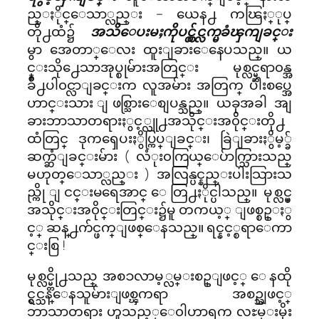
ည္ႏိုင္ေသာ္လည္း – ယေန႕ ကၽြႏ္ုပ္
တို႕ထံ၌
အသိေပးမႈကိုပင္လွ်င္လက္မခံၾကျခင္း
မွာ အေတာ္ေလး ထူးျခားေနေပသည္။ ယ
င္းသို႕ေသာအုပ္စုမ်ားအတြင္း မုစ္လင္မ္ဆရာ၀န္အ
ခ်ဳိ႕ပါ၀င္လာျခင္းက လူအမ်ား အတြက္ ပါးစပ္အေ
ဟာင္းသား ျဖစ္သြားေစျပန္သည္။ ယခုအခါ အျ
ခားဘာသာတရားႏွင့္လူ႕အသိုင္းအ၀ိုင္းတို႕
ထံတြင္ ဒုကၡေပးႏွိပ္ကြပ္ျခင္း၊ ခြဲျခားႏွိမ့္ခ်
ဆက္ဆံျခင္းမ်ား ( လံုး၀ကြယ္ေပ်ာက္သြားသည္
မဟုတ္ေသာ္လည္း ) အလြန္ပင္နည္းပါးသြားသ
ည္ကို ျငင္းမရေအာင္ ေတြ႕ႏိုင္ပါသည္။ မုစ္လင္မ္
အသိုင္းအ၀ိုင္းတြင္း၌မူ တကယ့္ ျဖစ္စဥ္ႏွ
င့္ ဆန္႕က်င္ဖက္ျဖစ္ေနသည္။ ရင္နင့္စရာေကာ
င္းစြ !
မုစ္လင္မ္တို႕သည္ အစၥလာမ့္လမ္းစဥ္ျဖင့္ ေနထို
င္ရွင္သန္ေနသူမ်ားျဖစ္ၾကရာ အစဥ္သျဖင့္
ဘာသာတရား ဟူသည့္ေ၀ါဟာရက လႊမ္းမိုး