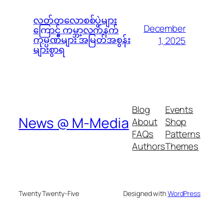
လတ်တလောစစ်ပွဲများ
December
ကြောင့် ကမ္ဘာ့လက်နက်
ကုမ္ပဏီများ အမြတ်အစွန်း
1, 2025
များစွာရ
Blog
Events
News @ M-Media
About
Shop
FAQs
Patterns
Authors
Themes
Twenty Twenty-Five
Designed with
WordPress