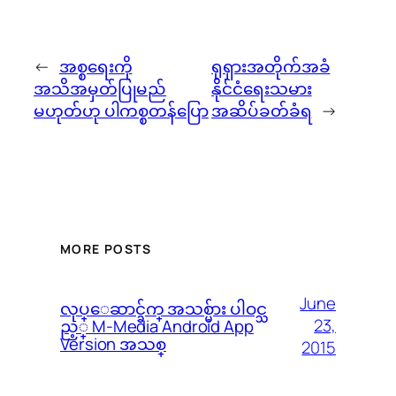
←
အစ္စရေးကို
ရုရှားအတိုက်အခံ
အသိအမှတ်ပြုမည်
နိုင်ငံရေးသမား
မဟုတ်ဟု ပါကစ္စတန်ပြော
အဆိပ်ခတ်ခံရ
→
MORE POSTS
June
လုပ္ေဆာင္ခ်က္ အသစ္မ်ား ပါဝင္သ
23,
ည့္ M-Media Android App
Version အသစ္
2015