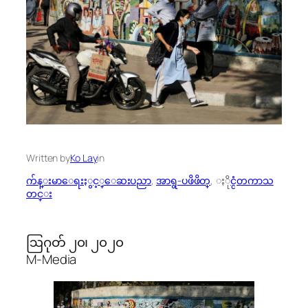
Written by
Ko Lay
in
က်န္းမာေရးႏွင့္ေဆးပညာ
, 
အာရွ-ပဖိဖိတ္
, 
ႏိုင္ငံတကာသ
တင္း
ဩဂုတ် ၂၀၊ ၂၀၂၀
M-Media