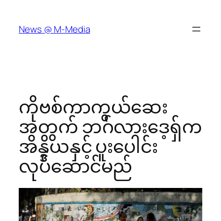
Skip
to
News @ M-Media
content
ကိုဗစ်ကာကွယ်ဆေး
အတွက် ဘဂ်လားဒေ့ရှ်က
အိန္ဒိယနှင့် ပူးပေါင်း
လုပ်ဆောင်မည်