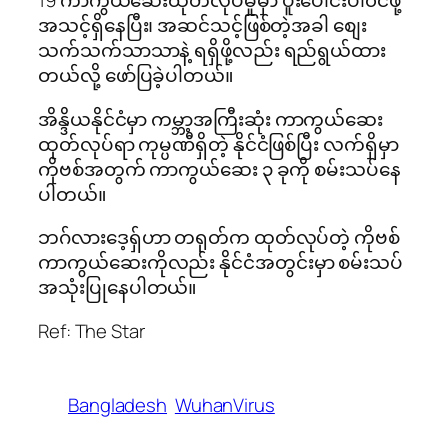
19 ကာကွယ်ဆေးထုတ်လုပ်မှုမှာ ပူးပေါင်းပါ၀င်ဖို့
အသင့်ရှိနေပြီး၊ အဆင်သင့်ဖြစ်တဲ့အခါ စျေး
သက်သက်သာသာနဲ့ ရရှိဖို့လည်း ရည်ရွယ်ထား
တယ်လို့ ဖော်ပြခဲ့ပါတယ်။
အိန္ဒိယနိုင်ငံမှာ ကမ္ဘာ့အကြီးဆုံး ကာကွယ်ဆေး
ထုတ်လုပ်ရာ ကုမ္ပဏီရှိတဲ့ နိုင်ငံဖြစ်ပြီး လက်ရှိမှာ
ကိုဗစ်အတွက် ကာကွယ်ဆေး ၃ ခုကို စမ်းသပ်နေ
ပါတယ်။
ဘဂ်လားဒေ့ရှ်ဟာ တရုတ်က ထုတ်လုပ်တဲ့ ကိုဗစ်
ကာကွယ်ဆေးကိုလည်း နိုင်ငံအတွင်းမှာ စမ်းသပ်
အသုံးပြုနေပါတယ်။
Ref: The Star
Bangladesh
WuhanVirus