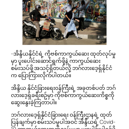
-အိန္ဒိယနိုင်ငံရဲ့ ကိုဗစ်ကာကွယ်ဆေး ထုတ်လုပ်မှု
မှာ ပူးပေါင်းဆောင်ရွက်ဖို့နဲ့ ကာကွယ်ဆေး
စမ်းသပ်ဖို့ အသင့်ရှိတယ်လို့ ဘဂ်လားဒေ့ရှ်နိုင်ငံ
က ပြောကြားလိုက်ပါတယ်။
အိန္ဒိယ နိုင်ငံခြားရေး၀န်ကြီးရဲ့ အခုတစ်ပတ် ဘဂ်
လားဒေ့ရှ်ခရီးစဥ်မှာ ကိုဗစ်ကာကွယ်ဆေးကိစ္စကို
ဆွေးနွေးခဲ့ကြတာပါ။
ဘဂ်လားဒေ့ရှ်နိုင်ငံခြားရေး ၀န်ကြီးဌာနရဲ့ ထုတ်
ပြန်ချက်မှာ စမ်းသပ်မှုပါအ၀င် အိန္ဒိယရဲ့ Covid-