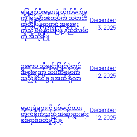
မြောက်ဦးဆေးရုံ တိုက်ခိုက်မှု
ကို မြန်မာစစ်တပ်က သတင်း
December
ထုတ်ပြန်ရာတွင် အစ္စရေး
13, 2025
ကဲ့သို့ မမှန်၀ါဒဖြန့် နည်းလမ်း
ကို အသုံးပြု
ဥရောပ သီချင်းပြိုင်ပွဲတွင်
December
အစ္စရေးကို သပိတ်မှောက်
12, 2025
သည့်နိုင်ငံ ၅ ခုအထိ ရှိလာ
ဆေးရုံများကို ပစ်မှတ်ထား
December
တိုက်ခိုက်သည့် အဆိုးရွားဆုံး
12, 2025
စစ်ရာဇ၀တ်မှု ၄ ခု