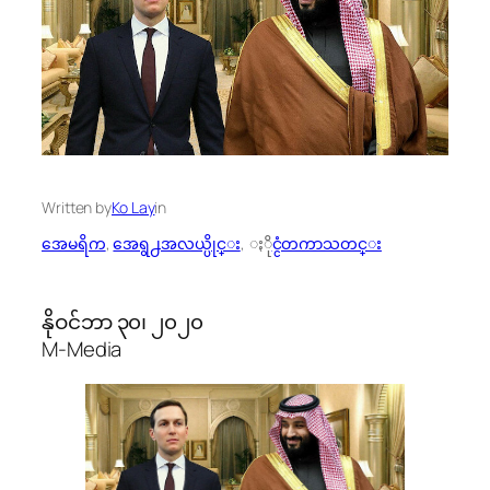
Written by
Ko Lay
in
အေမရိက
, 
အေရွ႕အလယ္ပိုင္း
, 
ႏိုင္ငံတကာသတင္း
နိုဝင်ဘာ ၃၀၊ ၂၀၂၀
M-Media