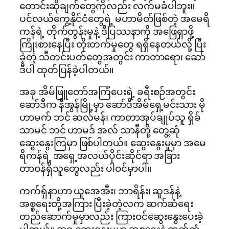
တောင်းဆိုချက်တွေကိုလည်း လက်မခံပါဘူး။
ပင်လယ်ကွေ့နိုင်ငံတွေရဲ့ မဟာမိတ်ဖြစ်တဲ့ အမေရိ
ကန်ရဲ့ တိုက်တွန်းမှုနဲ့ ဒီပြဿနာကို အဖြေရှာဖို့
ကြိုးစားနေပြီး တိုးတက်မှုတွေ ရရှိနေတယ်လို့ ပြီး
ခဲ့တဲ့ သီတင်းပတ်တွေအတွင်း ကာတာရော၊ ဆော်
ဒီပါ ထုတ်ပြန်ခဲ့ပါတယ်။
အခု အိမ်ဖြူတော်အကြံပေးရဲ့ ခရီးစဉ်အတွင်း
ဆော်ဒီက နီအွန်မြို့မှာ​ ဆော်ဒီအိမ်ရှေ့မင်းသား မို
ဟာမက် ဘင် ဆလ်မန်၊ ကာတာအုပ်ချုပ်သူ ရှိခ်
သာမင် ဘင် ဟာမဒ် အလ် သာနီတို့ တွေ့ဆုံ
ဆွေးနွေးကြမှာ ဖြစ်ပါတယ်။ ဆွေးနွေးမှုမှာ အမေ
ရိကန်ရဲ့ အရှေ့အလယ်ပိုင်းဆိုင်ရာ အခြား
တာဝန်ရှိသူတွေလည်း ပါဝင်မှာပါ။
ကက်ရှ်နာဟာ ယူအေအီး၊ ဘာရိန်း၊ ဆူဒန်နဲ့
အစ္စရေးတို့အကြား ပြီးခဲ့တဲ့လက ဆက်ဆံရေး
တည်ဆောက်မှုမှာလည်း ကြားဝင်ဆွေးနွေးပေးခဲ့
ပါတယ်။ အခု ဆွေးနွေးမှုမှာ အစ္စရေးနဲ့ ဆက်ဆံ