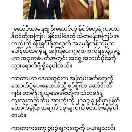
-ဆော်ဒီအာရေဗျ ဦးဆောင်တဲ့ နိုင်ငံတွေနဲ့ ကာတာ
နိုင်ငံတို့အကြား ဖြစ်ပေါ်နေတဲ့ သံတမန်အကြပ်အ
တည်းကို ဖြေရှင်းဖို့အတွက် အမေရိကန်သမ္မတ
ဒေါ်နယ်ထရမ့်ရဲ့ အကြံပေး ဂျရဒ် ကက်ရှ်နာနဲ့အဖွဲ့
ဟာ အခုတစ်ပတ်အတွင်း အရှေ့အလယ်ပိုင်းကို
သွားရောက်ဖို့ ရှိနေပါတယ်။
ကာတာဟာ ဒေသတွင်းက အကြမ်းဖက်တွေကို
ထောက်ပံ့ပေးနေတယ်လို့ စွပ်စွဲကာ ဆော်ဒီ၊ အီ
ဂျစ်၊ ဘာရိန်းနဲ့ ယူအေအီးတို့က သံတမန်နဲ့
ကူးလူးဆက်ဆံမှု အားလုံးကို ၂၀၁၇ ခုနှစ်မှာ ဖြတ်
တောက်ခဲ့ပြီး အချက် ၁၃ ချက်ကို တောင်းဆိုခဲ့ပါ
တယ်။
ကာတာကတော့ စွပ်စွဲချက်တွေကို ပယ်ချသလို၊