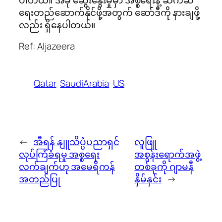
ရေးတည်ဆောက်နိုင်ဖို့အတွက် ဆော်ဒီကို နားချဖို့
လည်း ရှိနေပါတယ်။
Ref: Aljazeera
Qatar
SaudiArabia
US
←
အီရန် နျူသိပ္ပံပညာရှင်
လူဖြူ
လုပ်ကြံခံရမှု အစ္စရေး
အစွန်းရောက်အဖွဲ့
လက်ချက်ဟု အမေရိကန်
တစ်ခုကို ဂျာမနီ
အတည်ပြု
နှိမ်နှင်း
→