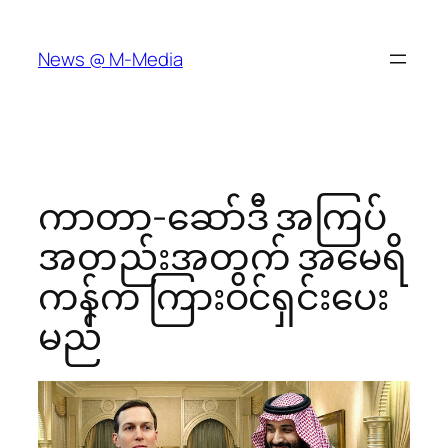
Skip
to
News @ M-Media
content
ကာတာ-ဆော်ဒီ အကြပ်
အတည်းအတွက် အမေရိ
ကန်က ကြားဝင်ရှင်းပေး
မည်