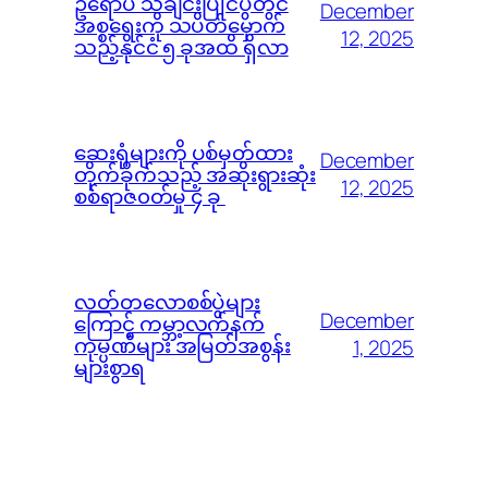
ဥရောပ သီချင်းပြိုင်ပွဲတွင်
December
အစ္စရေးကို သပိတ်မှောက်
12, 2025
သည့်နိုင်ငံ ၅ ခုအထိ ရှိလာ
ဆေးရုံများကို ပစ်မှတ်ထား
December
တိုက်ခိုက်သည့် အဆိုးရွားဆုံး
12, 2025
စစ်ရာဇ၀တ်မှု ၄ ခု
လတ်တလောစစ်ပွဲများ
December
ကြောင့် ကမ္ဘာ့လက်နက်
ကုမ္ပဏီများ အမြတ်အစွန်း
1, 2025
များစွာရ