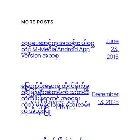
MORE POSTS
June
လုပ္ေဆာင္ခ်က္ အသစ္မ်ား ပါဝင္သ
23,
ည့္ M-Media Android App
Version အသစ္
2015
မြောက်ဦးဆေးရုံ တိုက်ခိုက်မှု
ကို မြန်မာစစ်တပ်က သတင်း
December
ထုတ်ပြန်ရာတွင် အစ္စရေး
13, 2025
ကဲ့သို့ မမှန်၀ါဒဖြန့် နည်းလမ်း
ကို အသုံးပြု