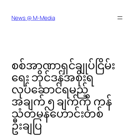
Skip
to
News @ M-Media
content
စစ်အာဏာရှင်ချုပ်ငြိမ်း
ရေး ဘိုင်ဒန်အစိုးရ
လုပ်ဆောင်ရမည့်
အချက် ၅ ချက်ကို ကန်
သံတမန်ဟောင်းတစ်
ဦးချပြ