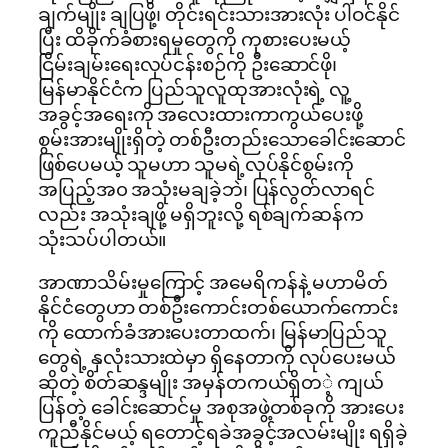
ချက်မျိုး ချပြဖို့၊ တိုင်းရင်းသားအားလုံး ပါဝင်နိုင်
ပြီး ထိခိုက်ခံစားရမှုတွေကို ကုစားပေးမယ့်
ငြိမ်းချမ်းရေးလုပ်ငန်းစဉ်ကို ဦးဆောင်ဖို၊
မြန်မာနိုင်ငံက ပြည်သူလူထုအားလုံးရဲ့ လူ့
အခွင့်အရေးကို အလေးထားကာကွယ်ပေးဖို့
စွမ်းအားမျိုးရှိတဲ့ တစ်ဦးတည်းသောခေါင်းဆောင်
ဖြစ်ပေမယ့် သူမဟာ သူမရဲ့လုပ်နိုင်စွမ်းကို
အပြည့်အ၀ အသုံးမချခဲ့ဘဲ၊ ပြန်လွတ်လာရင်
လည်း အသုံးချဖို့ မရှိဘူးလို့ ရစ်ချက်ဆန်က
သုံးသပ်ပါတယ်။
အာဏာသိမ်းမှုကြောင့် အမေရိကန်နဲ့ မဟာမိတ်
နိုင်ငံတွေဟာ တစ်ဦးကောင်းတစ်ယောက်ကောင်း
ကို ထောက်ခံအားပေးတာထက်၊ မြန်မာပြည်သူ
တွေရဲ့ နှလုံးသားထဲမှာ ရှိနေတာကို လုပ်ပေးမယ်
ဆိုတဲ့ စိတ်ဆန္ဒမျိုး အမှန်တကယ်ရှိတ​ဲ့ ကျယ်
ပြန်တဲ့ ခေါင်းဆောင်မှု အစုအဖွဲ့တစ်ခုကို အားပေး
ကူညီနိုင်မယ့် ရတောင့်ရခဲအခွင့်အလမ်းမျိုး ရရှိခဲ့