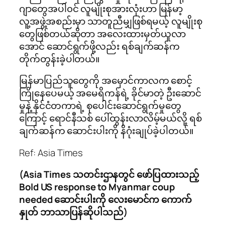
ဂျာတွေအပါ၀င် လူမျိုးစုအားလုံးဟာ မြန်မာ့
လူ့အဖွဲ့အစည်းမှာ သာတူညီမျှဖြစ်ရမယ့် လူမျိုးစု
တွေဖြစ်တယ်ဆိုတာ အလေးထားမှတ်ယူလာ
အောင် ဆောင်ရွက်ဖို့လည်း ရစ်ချက်ဆန်က
တိုက်တွန်းခဲ့ပါတယ်။
မြန်မာပြည်သူတွေကို အမှောင်ကာလက စောင့်
ကြို​နေပေမယ့် အမေရိကန်ရဲ့ ခိုင်မာတဲ့ ဦးဆောင်
မှုနဲ့ နိုင်ငံတကာရဲ့ စုပေါင်းဆောင်ရွက်မှုတွေ
ကြောင့် ရောင်နီသစ် ပေါ်ထွန်းလာလိမ့်မယ်လို့ ရစ်
ချက်ဆန်က ဆောင်းပါးကို နိဂုံးချုပ်ခဲ့ပါတယ်။
Ref: Asia Times
(Asia Times သတင်းဌာနတွင် ဖော်ပြထားသည့်
Bold US response to Myanmar coup
needed ဆောင်းပါးကို လေးမောင်က ကောက်
နှုတ် ဘာသာပြန်ဆိုပါသည်)