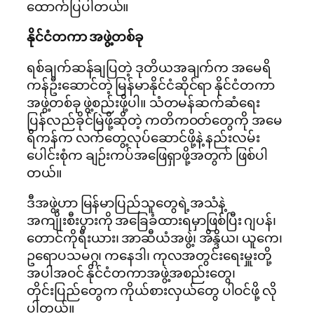
ထောက်ပြပါတယ်။
နိုင်ငံတကာ အဖွဲ့တစ်ခု
ရစ်ချက်ဆန်ချပြတဲ့ ဒုတိယအချက်က အမေရိ
ကန်ဦးဆောင်တဲ့ မြန်မာနိုင်ငံဆိုင်ရာ နိုင်ငံတကာ
အဖွဲ့တစ်ခု ဖွဲ့စည်းဖို့ပါ။ သံတမန်ဆက်ဆံရေး
ပြန်လည်ခိုင်မြဲဖို့ဆိုတဲ့ ကတိကဝတ်တွေကို အမေ
ရိကန်က လက်တွေ့လုပ်ဆောင်ဖို့နဲ့ နည်းလမ်း
ပေါင်းစုံက ချဉ်းကပ်အဖြေရှာဖို့အတွက် ဖြစ်ပါ
တယ်။
ဒီအဖွဲ့ဟာ မြန်မာပြည်သူတွေရဲ့အသံနဲ့
အကျိုးစီးပွားကို အခြေခံထားရမှာဖြစ်ပြီး ဂျပန်၊
တောင်ကိုရီးယား၊ အာဆီယံအဖွဲ့၊ အိန္ဒိယ၊ ယူကေ၊
ဥရောပသမဂ္ဂ၊ ကနေဒါ၊ ကုလအတွင်းရေးမှူးတို့
အပါအဝင် နိုင်ငံတကာအဖွဲ့အစည်းတွေ၊
တိုင်းပြည်တွေက ကိုယ်စားလှယ်တွေ ပါဝင်ဖို့ လို
ပါတယ်။