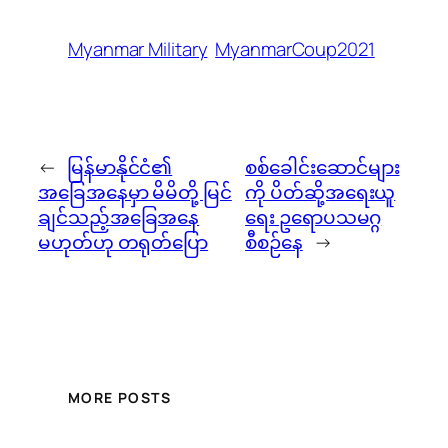
Myanmar Military
MyanmarCoup2021
←
မြန်မာနိုင်ငံ၏
စစ်ခေါင်းဆောင်များ
အခြေအနေမှာ မိမိတို့ မြင်
ကို ပိတ်ဆို့အရေးယူ
ချင်သည့်အခြေအနေ
ရေး ဥရောပသမဂ္ဂ
မဟုတ်ဟု တရုတ်ပြော
စီစဉ်နေ
→
MORE POSTS