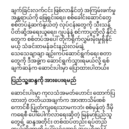
ချက်ခြင်းလက်ငင်း ဖြစ်လာနိုင်တဲ့ အကြမ်းဖက်မှု
အန္တရာယ်ကို ဖြေရှင်းရေး၊ စစ်ခေါင်းဆောင်တွေ
စစ်တပ်နဲ့ဆက်နွယ်တဲ့ လုပ်ငန်းတွေကို သီးသန့်
ပိတ်ဆို့အရေးယူရေး၊ ဂျပန်နဲ့ စင်ကာပူတို့လို နိုင်ငံ
တွေက စစ်တပ်အပေါ် တိုက်ရိုက်လွှမ်းမိုးမှုရှိနိုင်
မယ့် သံခင်းတမန်ခင်းနည်းလမ်းနဲ့
သေသေချာချာ ချဉ်းကပ်ဆောင်ရွက်ရေး စတာ
တွေကို ဒီအဖွဲ့က ဆောင်ရွက်သွားရမယ်လို့ ရစ်
ချက်ဆန်က ဆောင်းပါးမှာ ပြောထားပါတယ်။
ပြည်သူ့ဆန္ဒကို အားပေးရမည်
ဆောင်းပါးမှာ ကုလသံအမတ်ဟောင်း ထောက်ပြ
ထားတဲ့ တတိယအချက်က အာဏာသိမ်းစစ်
ကောင်စီ ပြုတ်ကျရေးသာမကဘဲ၊ စစ်မှန်တဲ့ ဒီမို
ကရေစီ ပေါ်ပေါက်လာရေးဆိုတဲ့ မြန်မာပြည်သူ
တွေရဲ့ ဆန္ဒ​အတိုင်း တစ်ထပ်တည်း ရပ်တည်
တယ်ဆိုတာကို ပေါ်လွင်အောင် အမေရိကန်နဲ့