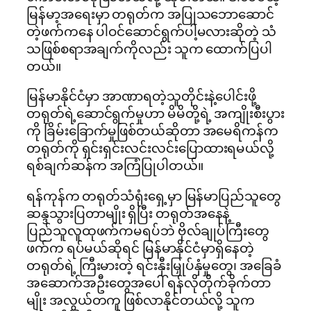
မြန်မာ့အရေးမှာ တရုတ်က အပြုသဘောဆောင်
တဲ့ဖက်ကနေ ပါဝင်ဆောင်ရွက်ပါ့မလားဆိုတဲ့ သံ
သဖြစ်စရာအချက်ကိုလည်း သူက ထောက်ပြပါ
တယ်။
မြန်မာနိုင်ငံမှာ အာဏာရတဲ့သူတိုင်းနဲ့ပေါင်းဖို့
တရုတ်ရဲ့ဆောင်ရွက်မှုဟာ မိမိတို့ရဲ့ အကျိုးစီးပွား
ကို ခြိမ်းခြောက်မှုဖြစ်တယ်ဆိုတာ အမေရိကန်က
တရုတ်ကို ရှင်းရှင်းလင်းလင်းပြောထားရမယ်လို့
ရစ်ချက်ဆန်က အကြံပြုပါတယ်။
ရန်ကုန်က တရုတ်သံရုံးရှေ့မှာ မြန်မာပြည်သူတွေ
ဆန္ဒသွားပြတာမျိုး ရှိပြီး တရုတ်အနေနဲ့
ပြည်သူလူထုဖက်ကမရပ်ဘဲ ဗိုလ်ချုပ်ကြီးတွေ
ဖက်က ရပ်မယ်ဆိုရင် မြန်မာနိုင်ငံမှာရှိနေတဲ့
တရုတ်ရဲ့ ကြီးမားတဲ့ ရင်းနှီးမြှုပ်နှံမှုတွေ၊ အခြေခံ
အဆောက်အဦးတွေအပေါ် ရန်လိုတိုက်ခိုက်တာ
မျိုး အလွယ်တကူ ဖြစ်လာနိုင်တယ်လို့ သူက