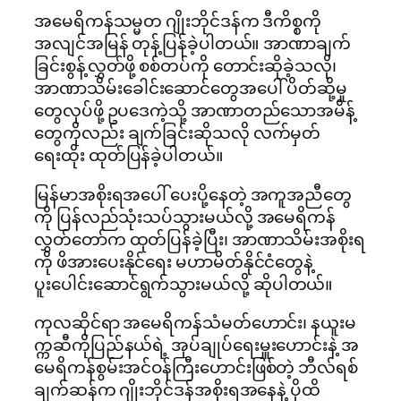
အမေရိကန်သမ္မတ ဂျိုးဘိုင်ဒန်က ဒီကိစ္စကို
အလျင်အမြန် တုန့်ပြန်ခဲ့ပါတယ်။ အာဏာချက်
ခြင်းစွန့်လွှတ်ဖို့ စစ်တပ်ကို တောင်းဆိုခဲ့သလို၊
အာဏာသိမ်းခေါင်းဆောင်တွေအပေါ် ပိတ်ဆို့မှု
တွေလုပ်ဖို့ ဥပဒေကဲ့သို့ အာဏာတည်သောအမိန့်
တွေကိုလည်း ချက်ခြင်းဆိုသလို လက်မှတ်
ရေးထိုး ထုတ်ပြန်ခဲ့ပါတယ်။
မြန်မာအစိုးရအပေါ် ပေးပို့နေတဲ့ အကူအညီတွေ
ကို ပြန်လည်သုံးသပ်သွားမယ်လို့ အမေရိကန်
လွှတ်တော်က ထုတ်ပြန်ခဲ့ပြီး၊ အာဏာသိမ်းအစိုးရ
ကို ဖိအားပေးနိုင်ရေး မဟာမိတ်နိုင်ငံတွေနဲ့
ပူးပေါင်းဆောင်ရွက်သွားမယ်လို့ ဆိုပါတယ်။
ကုလဆိုင်ရာ အမေရိကန်သံမတ်ဟောင်း၊ နယူးမ
က္ကဆီကိုပြည်နယ်ရဲ့ အုပ်ချုပ်ရေးမှူးဟောင်းနဲ့ အ
မေရိကန်စွမ်းအင်ဝန်ကြီးဟောင်းဖြစ်တဲ့ ဘီလ်ရစ်
ချက်ဆန်က ဂျိုးဘိုင်ဒန်အစိုးရအနေနဲ့ ပိုထိ