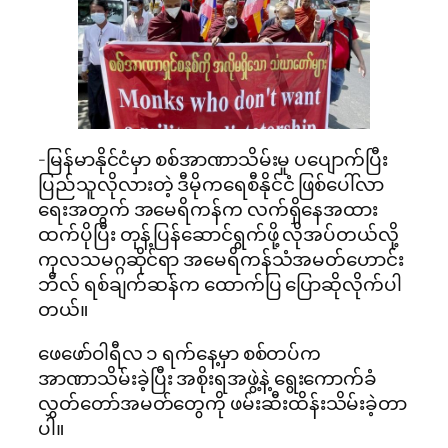
-မြန်မာနိုင်ငံမှာ စစ်အာဏာသိမ်းမှု ပပျောက်ပြီး
ပြည်သူလိုလားတဲ့ ဒီမိုကရေစီနိုင်ငံ ဖြစ်ပေါ်လာ
ရေးအတွက် အမေရိကန်က လက်ရှိနေအထား
ထက်ပိုပြီး တုန့်ပြန်ဆောင်ရွက်ဖို့ လိုအပ်တယ်လို့
ကုလသမဂ္ဂဆိုင်ရာ အမေရိကန်သံအမတ်ဟောင်း
ဘီလ် ရစ်ချက်ဆန်က ထောက်ပြ ပြောဆိုလိုက်ပါ
တယ်။
ဖေဖော်ဝါရီလ ၁ ရက်နေ့မှာ စစ်တပ်က
အာဏာသိမ်းခဲ့ပြီး အစိုးရအဖွဲ့နဲ့ ရွေးကောက်ခံ
လွှတ်တော်အမတ်တွေကို ဖမ်းဆီးထိန်းသိမ်းခဲ့တာ
ပါ။