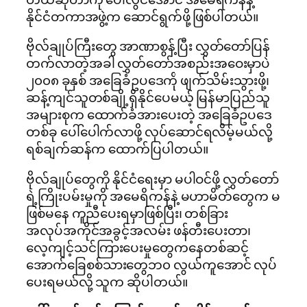
နိုင်ငံတကာအဖွဲ့က ဆောင်ရွက်ဖို့ ဖြစ်ပါတယ်။
ဗိုလ်ချုပ်ကြီးတွေ အာဏာစွန့်ပြီး လွှတ်တော်ပြန်
တက်လာတဲ့အခါ လွှတ်တော်အစည်းအဝေးမှာပဲ
၂၀၀၈ ခုနှစ် အခြေခံဥပဒေကို ဖျက်သိမ်းသွားဖို့၊
ဆန့်ကျင်သူတစ်ချို့ရှိနိုင်ပေမယ့် မြန်မာပြည်သူ
အများစုက ထောက်ခံအားပေးတဲ့ အခြေခံဥပဒေ
တစ်ခု ပေါ်ပေါက်လာဖို့ လုပ်ဆောင်ရလိမ့်မယ်လို့
ရစ်ချက်ဆန်က ထောက်ပြပါတယ်။
ဗိုလ်ချုပ်တွေကို နိုင်ငံရေးမှာ မပါဝင်ဖို့ လွှတ်တော်
ရဲ့ကြိုးပမ်းမှုကို အမေရိကန်နဲ့ မဟာမိတ်တွေက မ
ဖြစ်မနေ ကူညီပေးရမှာဖြစ်ပြီး၊ တစ်ခြား
အလုပ်အကိုင်အခွင့်အလမ်း ဖန်တီးပေးတာ၊
လေ့ကျင့်သင်ကြားပေးမှုတွေကနေတစ်ဆင့်
အောက်ခြေစစ်သားတွေဘ၀ လွယ်ကူအောင် လုပ်
ပေးရမယ်လို့ သူက ဆိုပါတယ်။