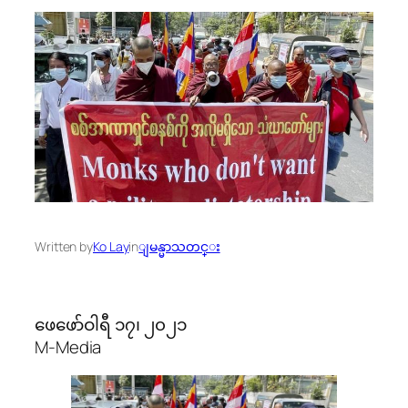
Written by
Ko Lay
in
ျမန္မာသတင္း
ဖေဖော်ဝါရီ ၁၇၊ ၂၀၂၁
M-Media