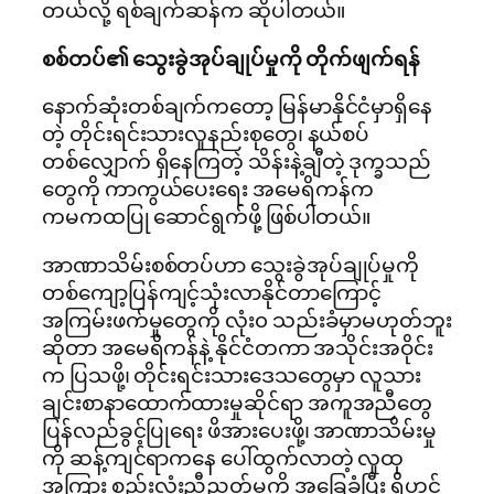
တယ်လို့ ရစ်ချက်ဆန်က ဆိုပါတယ်။
စစ်တပ်၏ သွေးခွဲအုပ်ချုပ်မှုကို တိုက်ဖျက်ရန်
နောက်ဆုံးတစ်ချက်ကတော့ မြန်မာနိုင်ငံမှာရှိနေ
တဲ့ တိုင်းရင်းသားလူနည်းစုတွေ၊ နယ်စပ်
တစ်လျှောက် ရှိနေကြတဲ့ သိန်းနဲ့ချီတဲ့ ဒုက္ခသည်
တွေကို ကာကွယ်ပေးရေး အမေရိကန်က
ကမကထပြု ဆောင်ရွက်ဖို့ ဖြစ်ပါတယ်။
အာဏာသိမ်းစစ်တပ်ဟာ သွေးခွဲအုပ်ချုပ်မှုကို
တစ်ကျော့ပြန်ကျင့်သုံးလာနိုင်တာကြောင့်
အကြမ်းဖက်မှုတွေကို လုံး၀ သည်းခံမှာမဟုတ်ဘူး
ဆိုတာ အမေရိကန်နဲ့ နိုင်ငံတကာ အသိုင်းအဝိုင်း
က ပြသဖို့၊ တိုင်းရင်းသားဒေသတွေမှာ လူသား
ချင်းစာနာထောက်ထားမှုဆိုင်ရာ အကူအညီတွေ
ပြန်လည်ခွင့်ပြုရေး ဖိအားပေးဖို့၊ အာဏာသိမ်းမှု
ကို ဆန့်ကျင်ရာကနေ ပေါ်ထွက်လာတဲ့ လူထု
အကြား စည်းလုံးညီညွတ်မှုကို အခြေခံပြီး ရိုဟင်