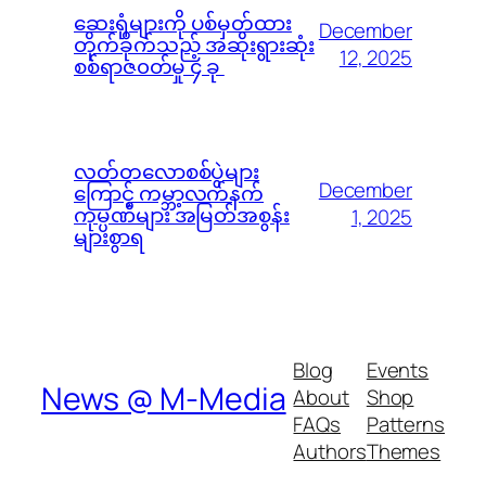
ဆေးရုံများကို ပစ်မှတ်ထား
December
တိုက်ခိုက်သည့် အဆိုးရွားဆုံး
12, 2025
စစ်ရာဇ၀တ်မှု ၄ ခု
လတ်တလောစစ်ပွဲများ
December
ကြောင့် ကမ္ဘာ့လက်နက်
ကုမ္ပဏီများ အမြတ်အစွန်း
1, 2025
များစွာရ
Blog
Events
News @ M-Media
About
Shop
FAQs
Patterns
Authors
Themes