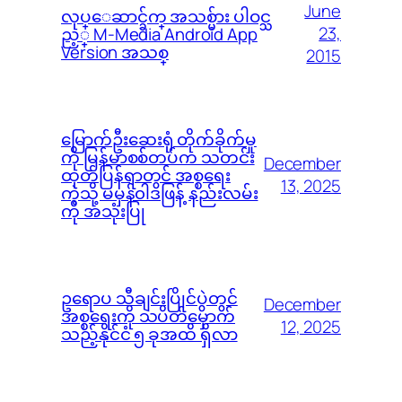
June
လုပ္ေဆာင္ခ်က္ အသစ္မ်ား ပါဝင္သ
23,
ည့္ M-Media Android App
Version အသစ္
2015
မြောက်ဦးဆေးရုံ တိုက်ခိုက်မှု
ကို မြန်မာစစ်တပ်က သတင်း
December
ထုတ်ပြန်ရာတွင် အစ္စရေး
13, 2025
ကဲ့သို့ မမှန်၀ါဒဖြန့် နည်းလမ်း
ကို အသုံးပြု
ဥရောပ သီချင်းပြိုင်ပွဲတွင်
December
အစ္စရေးကို သပိတ်မှောက်
12, 2025
သည့်နိုင်ငံ ၅ ခုအထိ ရှိလာ