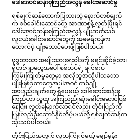
ဒေါ်အောင်ဆန်းစုကြည်အလွန် ခေါင်းဆောင်မှု
ရစ်ချက်ဆန်ထောက်ပြထားတဲ့ နောက်တစ်ချက်
က စစ်ခေါင်းဆောင်တွေ အာဏာစွန့်လွှတ်ပြီးရင်
ဒေါ်အောင်ဆန်းစုကြည်အလွန် မျိုးဆက်သစ်
လူငယ်ခေါင်းဆောင်တွေကို အမေရိကန်က
ထောက်ပံ့ ပျိုးထောင်ပေးဖို့ ဖြစ်ပါတယ်။
ဗုဒ္ဓဘာသာ အမျိုးသားရေးဝါဒကို မရင်ဆိုင်ခဲ့တာ၊
ရိုဟင်ဂျာတွေအပေါ် စစ်တပ်ရဲ့ ရက်စက်
ကြမ်းကြုတ်မှုတွေမှာ အလိုတူအလိုပါသဘော
မျိုးဖြစ်ခဲ့တာတွေအပါအဝင် တစ်ချို့
အားနည်းချက်တွေ ရှိပေမယ့် ဒေါ်ဆောင်ဆန်းစု
ကြည်ဟာ လူထု အကြည်ညိုဆုံးခေါင်းဆောင်ဖြစ်
နေပြီး၊ လွတ်မြောက်လာရင်လည်း တိုင်းပြည်ကို
ပြန်လည်ဦးဆောင်နိုင်လိမ့်မယ်လို့ ရစ်ချက်ဆန်က
သုံးသပ်ပါတယ်။
တိုင်းပြည်အတွက် လူထုကြိုက်မယ့် မျှော်မှန်း