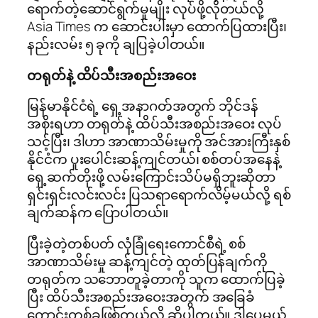
ရောက်တဲ့ဆောင်ရွက်မှုမျိုး လုပ်ဖို့လိုတယ်လို့
Asia Times က ဆောင်းပါးမှာ ထောက်ပြထားပြီး၊
နည်းလမ်း ၅ ခုကို ချပြခဲ့ပါတယ်။
တရုတ်နဲ့ ထိပ်သီးအစည်းအဝေး
မြန်မာနိုင်ငံရဲ့ ရှေ့အနာဂတ်အတွက် ဘိုင်ဒန်
အစိုးရဟာ တရုတ်နဲ့ ထိပ်သီးအစည်းအဝေး လုပ်
သင့်ပြီး၊ ဒါဟာ အာဏာသိမ်းမှုကို အင်အားကြီးနှစ်
နိုင်ငံက ပူးပေါင်းဆန့်ကျင်တယ်၊ စစ်တပ်အနေနဲ့
ရှေ့ဆက်တိုးဖို့ လမ်းကြောင်းသိပ်မရှိဘူးဆိုတာ
ရှင်းရှင်းလင်းလင်း ပြသရာရောက်လိမ့်မယ်လို့ ရစ်
ချက်ဆန်က ပြောပါတယ်။
ပြီးခဲ့တဲ့တစ်ပတ် လုံခြုံရေးကောင်စီရဲ့ စစ်
အာဏာသိမ်းမှု ဆန့်ကျင်တဲ့ ထုတ်ပြန်ချက်ကို
တရုတ်က သဘောတူခဲ့တာကို သူက ထောက်ပြခဲ့
ပြီး ထိပ်သီးအစည်းအဝေးအတွက် အခြေခံ
ကောင်းတစ်ခုဖြစ်တယ်လို့ ဆိုပါတယ်။ ဒါပေမယ့်