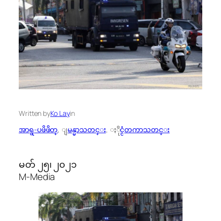
Written by
Ko Lay
in
အာရွ-ပဖိဖိတ္
, 
ျမန္မာသတင္း
, 
ႏိုင္ငံတကာသတင္း
မတ် ၂၅၊ ၂၀၂၁
M-Media