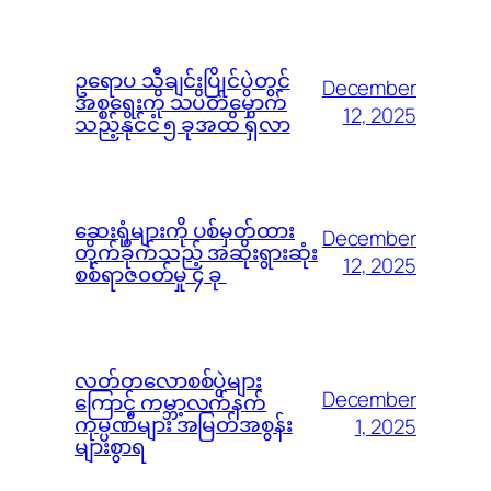
ဥရောပ သီချင်းပြိုင်ပွဲတွင်
December
အစ္စရေးကို သပိတ်မှောက်
12, 2025
သည့်နိုင်ငံ ၅ ခုအထိ ရှိလာ
ဆေးရုံများကို ပစ်မှတ်ထား
December
တိုက်ခိုက်သည့် အဆိုးရွားဆုံး
12, 2025
စစ်ရာဇ၀တ်မှု ၄ ခု
လတ်တလောစစ်ပွဲများ
December
ကြောင့် ကမ္ဘာ့လက်နက်
ကုမ္ပဏီများ အမြတ်အစွန်း
1, 2025
များစွာရ