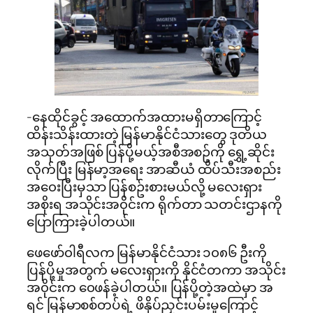
-နေထိုင်ခွင့် အထောက်အထားမရှိတာကြောင့်
ထိန်းသိန်းထားတဲ့ မြန်မာနိုင်ငံသားတွေ ဒုတိယ
အသုတ်အဖြစ် ပြန်ပို့မယ့်အစီအစဥ်ကို ရွှေ့ဆိုင်း
လိုက်ပြီး မြန်မာ့အရေး အာဆီယံ ထိပ်သီးအစည်း
အ၀ေးပြီးမှသာ ပြန်စဥ်းစားမယ်လို့ မလေးရှား
အစိုးရ အသိုင်းအ၀ိုင်းက ရိုက်တာ သတင်းဌာနကို
ပြောကြားခဲ့ပါတယ်။
ဖေဖော်၀ါရီလက မြန်မာနိုင်ငံသား ၁၀၈၆ ဦးကို
ပြန်ပို့မှုအတွက် မလေးရှားကို နိုင်ငံတကာ အသိုင်း
အ၀ိုင်းက ၀ေဖန်ခဲ့ပါတယ်။ ပြန်ပို့တဲ့အထဲမှာ အ
ရင် မြန်မာစစ်တပ်ရဲ့ ဖိနှိပ်ညှင်းပမ်းမှုကြောင့်