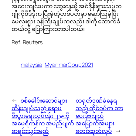
အ၀ေးကျင်းပကာ ဆွေးနွေးဖို့ အင်ဒိုနီးရှားသမ္မတ
ဂျိုကို၀ီဒိုဒိုက ပြီးခဲ့တဲ့တစ်ပတ်မှာ ဆော်သြခဲ့ပြီး
မေလးရှား ၀န်ကြီးချုပ်ကလည်း ဒါကို ထောက်ခံ
တယ်လို့ ပြောကြားထားပါတယ်။
Ref: Reuters
malaysia
MyanmarCoup2021
←
စစ်ခေါင်းဆောင်များ
တရုတ်ဒဏ်ခံနေရ
ထိန်းချုပ်သည့် ဧရာမ
သည့် ထိုင်ဝမ်က တာ
စီးပွားရေးလုပ်ငန်း ၂ ခုကို
ဝေးဒုံးကျည်
အမေရိကန်က အမည်ပျက်
အမြောက်အများ
စာရင်းသွင်းမည်
စတင်ထုတ်လုပ်
→