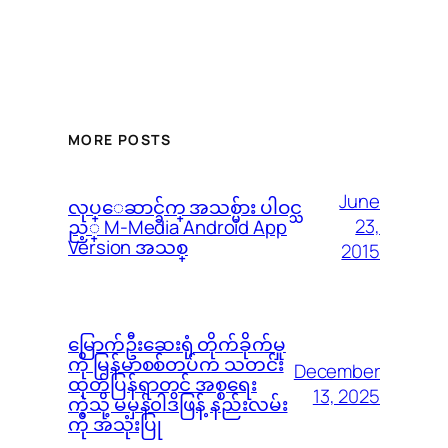
MORE POSTS
June
လုပ္ေဆာင္ခ်က္ အသစ္မ်ား ပါဝင္သ
23,
ည့္ M-Media Android App
Version အသစ္
2015
မြောက်ဦးဆေးရုံ တိုက်ခိုက်မှု
ကို မြန်မာစစ်တပ်က သတင်း
December
ထုတ်ပြန်ရာတွင် အစ္စရေး
13, 2025
ကဲ့သို့ မမှန်၀ါဒဖြန့် နည်းလမ်း
ကို အသုံးပြု