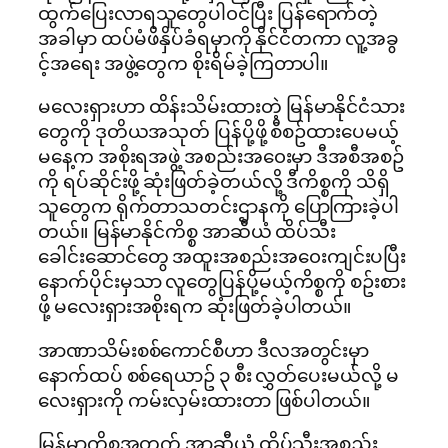
ထွက်ပြေးလာရသူတွေပါ၀င်ပြီး ပြန်ရောက်တဲ့
အခါမှာ ထပ်မံဖိနှိပ်ခံရမှာကို နိုင်ငံတကာ လူ့အခွ
င့်အရေး အဖွဲ့တွေက စိုးရိမ်ခဲ့ကြတာပါ။
မလေးရှားဟာ ထိန်းသိမ်းထားတဲ့ မြန်မာနိုင်ငံသား
တွေကို ဒုတိယအသုတ် ပြန်ပို့ဖို့ စီစဥ်ထားပေမယ့်
မနေ့က အစိုးရအဖွဲ့ အစည်းအ၀ေးမှာ ဒီအစီအစဥ်
ကို ရပ်ဆိုင်းဖို့ ဆုံးဖြတ်ခဲ့တယ်လို့ ဒီကိစ္စကို သိရှိ
သူတွေက ရိုက်တာသတင်းဌာနကို ပြောကြားခဲ့ပါ
တယ်။ မြန်မာနိုင်ကိစ္စ အာဆီယံ ထိပ်သီး
ခေါင်းဆောင်တွေ အထူးအစည်းအ၀ေးကျင်းပပြီး
နောက်ပိုင်းမှသာ လူတွေပြန်ပို့မယ့်ကိစ္စကို စဥ်းစား
ဖို့ မလေးရှားအစိုးရက ဆုံးဖြတ်ခဲ့ပါတယ်။
အာဏာသိမ်းစစ်ကောင်စီဟာ ဒီလအတွင်းမှာ
နောက်ထပ် စစ်ရေယာဥ် ၃ စီး လွှတ်ပေးမယ်လို့ မ
လေးရှားကို ကမ်းလှမ်းထားတာ ဖြစ်ပါတယ်။
မြန်မာကိစ္စအတွက် အာဆီယံ ထိပ်သီးအစည်း