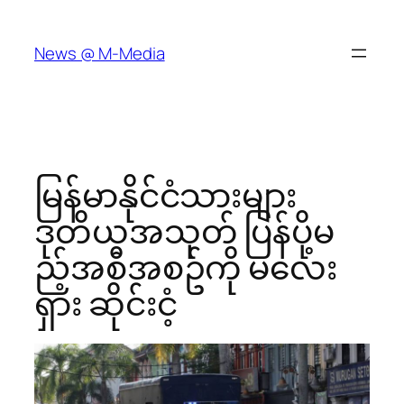
Skip
to
News @ M-Media
content
မြန်မာနိုင်ငံသားများ
ဒုတိယအသုတ် ပြန်ပို့မ
ည့်အစီအစဥ်ကို မလေး
ရှား ဆိုင်းငံ့