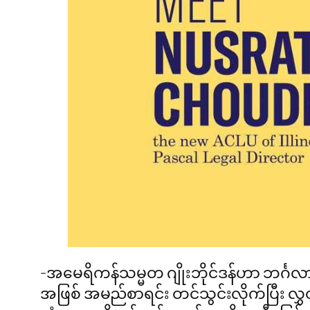
-အမေရိကန်သမ္မတ ဂျိုးဘိုင်ဒန်ဟာ ဘင်္ဂလာ
အဖြစ် အမည်စာရင်း တင်သွင်းလိုက်ပြီး လ