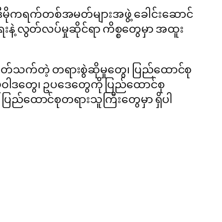
ဒီမိုကရက်တစ်အမတ်များအဖွဲ့ ခေါင်းဆောင်
ဲ့ လွတ်လပ်မှုဆိုင်ရာ ကိစ္စတွေမှာ အထူး
သက်တဲ့ တရားစွဲဆိုမှုတွေ၊ ပြည်ထောင်စု
​မူဝါဒတွေ၊ ဥပဒေတွေကို ပြည်ထောင်စု
း ပြည်ထောင်စုတရားသူကြီးတွေမှာ ရှိပါ