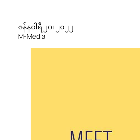
ဇန်နဝါရီ ၂၀၊ ၂၀၂၂
M-Media