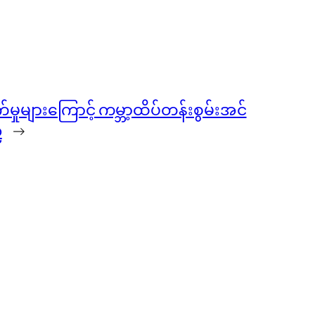
ှုများကြောင့် ကမ္ဘာ့ထိပ်တန်းစွမ်းအင်
်
→