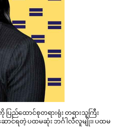
ီကို ပြည်ထောင်စုတရားရုံး တရားသူကြီး
ောင်ရတဲ့ ပထမဆုံး ဘင်္ဂါလီလူမျိုး၊ ပထမ