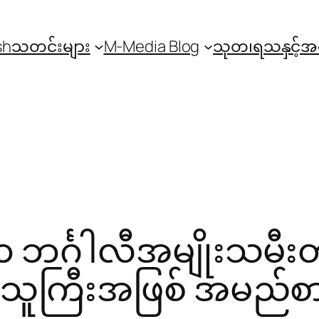
sh
သတင်းများ
M-Media Blog
သုတ၊ရသနှင့်
်က ဘင်္ဂါလီအမျိုးသမီး
သူကြီးအဖြစ် အမည်စာ