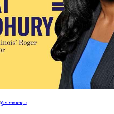
 
ႏိုင္ငံတကာသတင္း