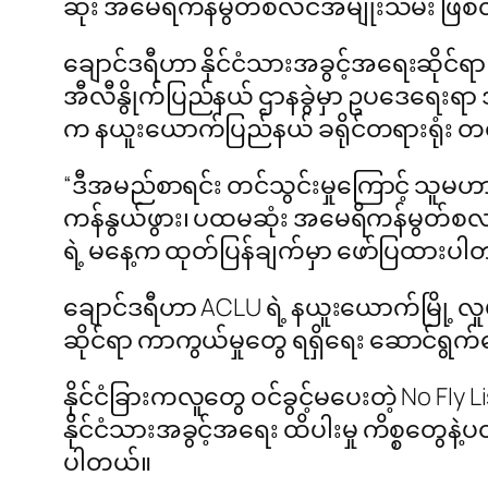
ဆုံး အမေရိကန်မွတ်စလင်အမျိုးသမီး ဖြစ်
ချောင်ဒရီဟာ နိုင်ငံသားအခွင့်အရေးဆိုင်ရာ
အီလီနွိုက်ပြည်နယ် ဌာနခွဲမှာ ဥပဒေရေး
က နယူးယောက်ပြည်နယ် ခရိုင်တရားရုံး 
“ဒီအမည်စာရင်း တင်သွင်းမှုကြောင့် သူမ
ကန်နွယ်ဖွား၊ ပထမဆုံး အမေရိကန်မွတ်စလင
ရဲ့ မနေ့က ထုတ်ပြန်ချက်မှာ ဖော်ပြထားပ
ချောင်ဒရီဟာ ACLU ရဲ့ နယူးယောက်မြို့ လူ
ဆိုင်ရာ ကာကွယ်မှုတွေ ရရှိရေး ​ဆောင်ရွက
နိုင်ငံခြားကလူတွေ ဝင်ခွင့်မပေးတဲ့ No Fly
နိုင်ငံသားအခွင့်အရေး ထိပါးမှု ကိစ္စတွေနဲ့
ပါတယ်။