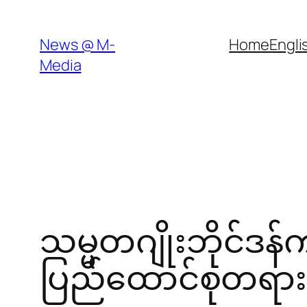
Skip
to
News @ M-
Home
Engli
content
Media
သမ္မတဂျိုးဘိုင်ဒန
ပြည်ထောင်စုတရား