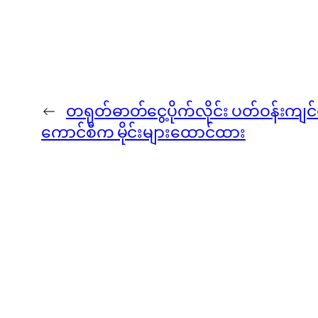
←
တရုတ်ဓာတ်ငွေ့ပိုက်လိုင်း ပတ်ဝန်းကျင်
ကောင်စီက မိုင်းများထောင်ထား