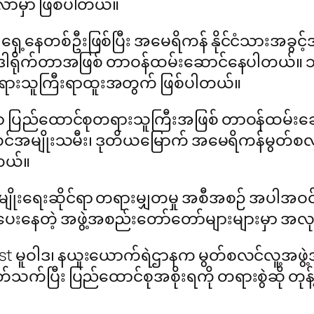
လာမှာ ဖြစ်ပါတယ်။
 ရှေ့နေတစ်ဦးဖြစ်ပြီး အမေရိကန် နိုင်ငံသားအခွင့
ရာ ဒါရိုက်တာအဖြစ် တာဝန်ထမ်းဆောင်နေပါတယ်။ 
တရားသူကြီးရာထူးအတွက် ဖြစ်ပါတယ်။
ဟာ ပြည်ထောင်စုတရားသူကြီးအဖြစ် တာဝန်ထမ်းဆေ
်အမျိုးသမီး၊ ဒုတိယမြောက် အမေရိကန်မွတ်စလင် 
ါတယ်။
မျိုးရေးဆိုင်ရာ တရားမျှတမှု အစီအစဉ် အပါအဝင် 
်ပေးနေတဲ့ အဖွဲ့အစည်းတော်တော်များများမှာ အလုပ
 List မူဝါဒ၊ နယူးယောက်ရဲဌာနက မွတ်စလင်လူ့အဖွဲ့အ
ပတ်သက်ပြီး ပြည်ထောင်စုအစိုးရကို တရားစွဲဆို တုန့