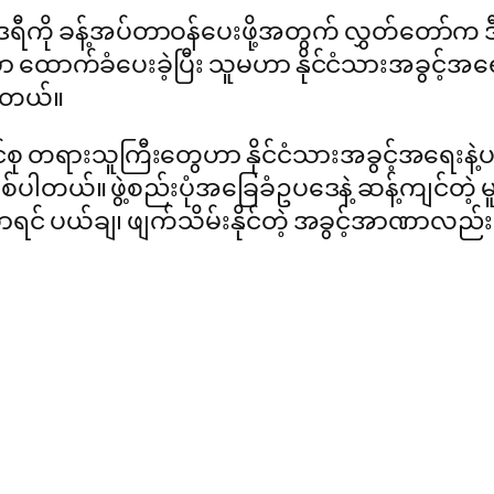
ဒရီကို ခန့်အပ်တာဝန်ပေးဖို့အတွက် လွှတ်တော်က 
ထောက်ခံပေးခဲ့ပြီး သူမဟာ နိုင်ငံသားအခွင့်အရေးန
ပါတယ်။
တရားသူကြီးတွေဟာ နိုင်ငံသားအခွင့်အရေးနဲ့ပတ်
်ပါတယ်။ ဖွဲ့စည်းပုံအခြေခံဥပဒေနဲ့ ဆန့်ကျင်တဲ့ 
ာရင် ပယ်ချ၊ ဖျက်သိမ်းနိုင်တဲ့ အခွင့်အာဏာလည်