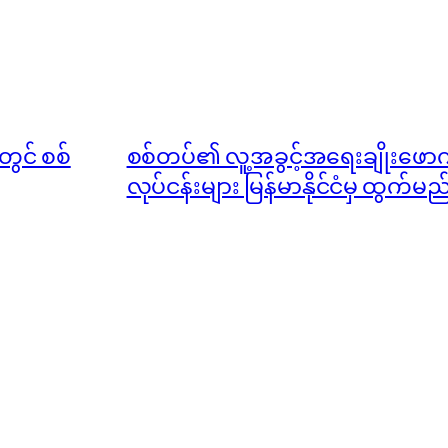
တွင် စစ်
စစ်တပ်၏ လူ့အခွင့်အရေးချိုးဖောက်မ
လုပ်ငန်းများ မြန်မာနိုင်ငံမှ ထွက်မည