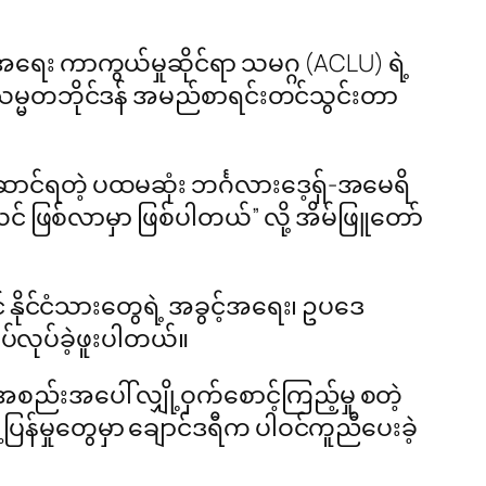
်အရေး ကာကွယ်မှုဆိုင်ရာ သမဂ္ဂ (ACLU) ရဲ့
သမ္မတဘိုင်ဒန် အမည်စာရင်းတင်သွင်းတာ
ာင်ရတဲ့ ပထမဆုံး ဘင်္ဂလားဒေ့ရှ်-အမေရိ
ဖြစ်လာမှာ ဖြစ်ပါတယ်” လို့ အိမ်ဖြူတော်
နိုင်ငံသားတွေရဲ့ အခွင့်အရေး၊ ဥပဒေ
်လုပ်ခဲ့ဖူးပါတယ်။
စည်းအပေါ် လျှို့ဝှက်စောင့်ကြည့်မှု စတဲ့
်ပြန်မှုတွေမှာ ချောင်ဒရီက ပါဝင်ကူညီပေးခဲ့