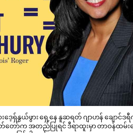
းဒေ့ရှ်နွယ်ဖွား ရှေ့နေ နူဆရတ် ဂျာဟန် ချောင်ဒရ
ွှတ်တော်က အတည်ပြုရင် ဒီရာထူးမှာ တာဝန်ထမ်းဆ