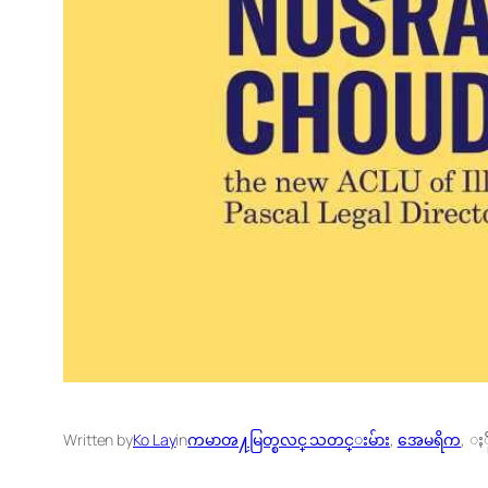
Written by
Ko Lay
in
ကမာၻ႔မြတ္စလင္ သတင္းမ်ား
, 
အေမရိက
,