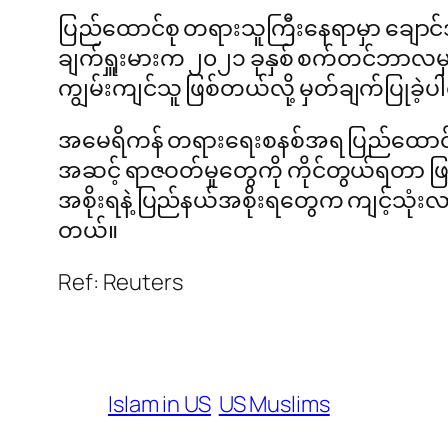
ပြည်ထောင်စု တရားသူကြီးနေရာမှာ ချောင်
ချက်ရှူးမားက ၂၀၂၁ ခုနှစ် စက်တင်ဘာလမှာ 
ကျွမ်းကျင်သူ ဖြစ်တယ်လို့ မှတ်ချက်ပြုခဲ့
အမေရိကန် တရားရေးစနစ်အရ ပြည်ထောင်စု 
အဆင့် ရာဇဝတ်မှုတွေကို ကိုင်တွယ်ရတာ ဖြစ
အစိုးရနဲ့ ပြည်နယ်အစိုးရတွေက ကျင့်သုံးလ
တယ်။
Ref: Reuters
Islam in US
US Muslims