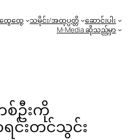
အထွေထွေ
သမိုင်း/အထုပ္ပတ္တိ
ဆောင်းပါး
M-Media ဆိုသည်မှာ
တစ်ဦးကို
ရင်းတင်သွင်း