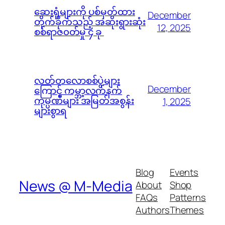
ဆေးရုံများကို ပစ်မှတ်ထား
December
တိုက်ခိုက်သည့် အဆိုးရွားဆုံး
12, 2025
စစ်ရာဇ၀တ်မှု ၄ ခု
လတ်တလောစစ်ပွဲများ
December
ကြောင့် ကမ္ဘာ့လက်နက်
ကုမ္ပဏီများ အမြတ်အစွန်း
1, 2025
များစွာရ
Blog
Events
News @ M-Media
About
Shop
FAQs
Patterns
Authors
Themes