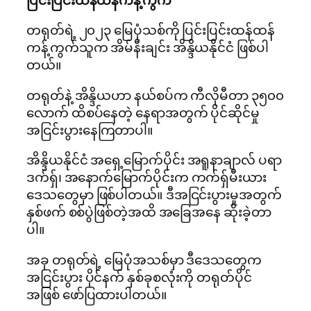
တရုတ်ရဲ့ ၂၀၂၃ မြေပုံသစ်ကို ပြင်းပြင်းထန်ထန်
ကန့်ကွက်သူက အိမ်နီးချင်း အိန္ဒိယနိုင်ငံ ဖြစ်ပါ
တယ်။
တရုတ်နဲ့ အိန္ဒိယဟာ နယ်စပ်က ကီလိုမီတာ ၃၅၀၀
လောက် ထိစပ်နေတဲ့ နေရာအတွက် ပိုင်ဆိုင်မှု
အငြင်းပွားနေကြတာပါ။
အိန္ဒိယနိုင်ငံ အရှေ့မြောက်ပိုင်း အရူနာချာလ် ပရာ
ဒက်ရှ်၊ အနောက်မြောက်ပိုင်းက ကက်ရှ်မီးယား
ဒေသတွေမှာ ဖြစ်ပါတယ်။ ဒီအငြင်းပွားမှုအတွက်
နှစ်ဖက် စစ်ပွဲဖြစ်တဲ့အထိ အခြေအနေ ဆိုးခဲ့တာ
ပါ။
အခု တရုတ်ရဲ့ မြေပုံအသစ်မှာ ဒီဒေသတွေက
အငြင်းပွား ပိုင်နက် နှစ်ခုစလုံးကို တရုတ်ပိုင်
အဖြစ် ဖော်ပြထားပါတယ်။