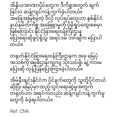
အိန္ဒိယအာဏာပိုင်တွေက ဒီကိစ္စအတွက် ချက်
ခြင်းပဲ ဆန့်ကျင်ကန့်ကွက်ခဲ့ပါတယ်။
အခြေအမြစ်မဲ့တဲ့ ဒီလို လုပ်ရပ်တွေဟာ နှစ်နိုင်ငံ
နယ်နမိတ်ကိစ္စ အဖြေရှာမှုကို ပိုမိုရှုပ်ထွေးစေမှာ
ဖြစ်ကြောင်း နိုင်ငံခြားရေး၀န်ကြီးဌာန
ပြောရေးဆိုခွင့်ရှိသူ အရင်ဒမ် ဘဂ်ချီက ပြောပါ
တယ်။
တရုတ်နိုင်ငံခြားရေး၀န်ကြီးဌာနက အခု မြေပုံ
အသစ်ကို ဓမ္မဓိဌာန်ကျကျ သုံးသပ်ဖို့၊ ချဲ့ကားမ
ပြောဆို တုန့်ပြန်ပြောကြားခဲ့ပါတယ်။
အိမ်နီးချင်းနိုင်ငံက ပိုင်နက်တွေကို သူတို့ပိုင်တယ်
ဆိုပြီး မြေပုံမှာ ထည့်သွင်းရေးဆွဲမှုအတွက်
တရုတ်ဟာ အရင်ကလည်း ဆန့်ကျင်ကန့်ကွက်မှု
တွေကို ခံခဲ့ရပါတယ်။
Ref: CNA