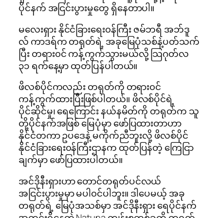
ပိုင်နက် အငြင်းပွားမှုတွေ ရှိနေတာပါ။
မလေးရှား နိုင်ငံခြားရေး၀န်ကြီး ဇမ်ဘရီ အဘ်ဒူ
လ် ကာဒရ်က တရုတ်ရဲ့ အခုမြေပုံသစ်နဲ့ပတ်သက်
ပြီး တရား၀င် ကန့်ကွက်သွားမယ်လို့ သြဂုတ်လ
၃၁ ရက်နေ့မှာ ထုတ်ပြန်ပါတယ်။
ဖိလစ်ပိုင်ကလည်း တရုတ်ကို တရား၀င်
ကန့်ကွက်ထားပြီးဖြစ်ပါတယ်။ ဖိလစ်ပိုင်ရဲ့
ပိုင်ဆိုင်မှု၊ ရေကြောင်း နယ်နမိတ်ကို တရုတ်က သူ
တို့ပိုင်နက်အဖြစ် မြေပုံမှာ ဖော်ပြထားတာဟာ
နိုင်ငံတကာ ဥပဒေနဲ့ မကိုက်ညီဘူးလို့ ဖိလစ်ပိုင်
နိုင်ငံခြားရေး၀န်ကြီးဌာနက ထုတ်ပြန်တဲ့ ကြေငြာ
ချက်မှာ ဖော်ပြထားပါတယ်။
အင်ဒိုနီးရှားဟာ တောင်တရုတ်ပင်လယ်
အငြင်းပွားမှုမှာ မပါ၀င်ပါဘူး။ ဒါပေမယ့် အခု
တရုတ်ရဲ့ မြေပုံအသစ်မှာ အင်ဒိုနီးရှား ရေပိုင်နက်
အတွင်းရှိနေတဲ့ Natuna ကျွန်းစုတစ်ခုကို တရုတ်