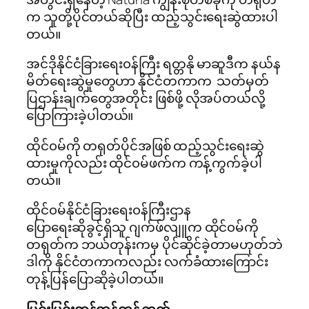
က သူတို့ပိုင်တယ်ဆိုပြီး ထည့်သွင်းရေးဆွဲထားပါ
တယ်။
အင်ဒိုနိုင်ငံခြားရေး၀န်ကြီး ရတ္တနို မာဆူဒီက နယ်န
မိတ်ရေးဆွဲမှုတွေဟာ နိုင်ငံတကာက သတ်မှတ်
ပြဌာန်းချက်တွေအတိုင်း ဖြစ်ဖို့ လိုအပ်တယ်လို့
ပြောကြားခဲ့ပါတယ်။
ထိုင်၀မ်ကို တရုတ်ပိုင်အဖြစ် ထည့်သွင်းရေးဆွဲ
ထားမှုကိုလည်း ထိုင်၀မ်ဖက်က ကန့်ကွက်ခဲ့ပါ
တယ်။
ထိုင်၀မ်နိုင်ငံခြားရေး၀န်ကြီးဌာန
ပြောရေးဆိုခွင့်ရှိသူ ဂျက်ဖ်လျူက ထိုင်၀မ်ကို
တရုတ်က ဘယ်တုန်းကမှ ပိုင်ဆိုင်ခဲ့တာမဟုတ်ဘဲ
ဒါကို နိုင်ငံတကာကလည်း လက်ခံထားကြောင်း
တုန့်ပြန်ပြောဆိုခဲ့ပါတယ်။
ပြင်းပြင်းထန်ထန်ကန့်ကွက်