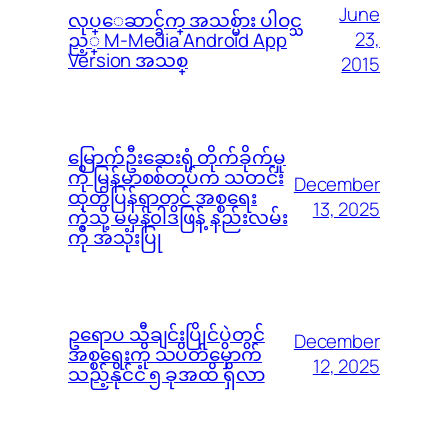
June
လုပ္ေဆာင္ခ်က္ အသစ္မ်ား ပါဝင္သ
23,
ည့္ M-Media Android App
Version အသစ္
2015
မြောက်ဦးဆေးရုံ တိုက်ခိုက်မှု
ကို မြန်မာစစ်တပ်က သတင်း
December
ထုတ်ပြန်ရာတွင် အစ္စရေး
13, 2025
ကဲ့သို့ မမှန်၀ါဒဖြန့် နည်းလမ်း
ကို အသုံးပြု
ဥရောပ သီချင်းပြိုင်ပွဲတွင်
December
အစ္စရေးကို သပိတ်မှောက်
12, 2025
သည့်နိုင်ငံ ၅ ခုအထိ ရှိလာ