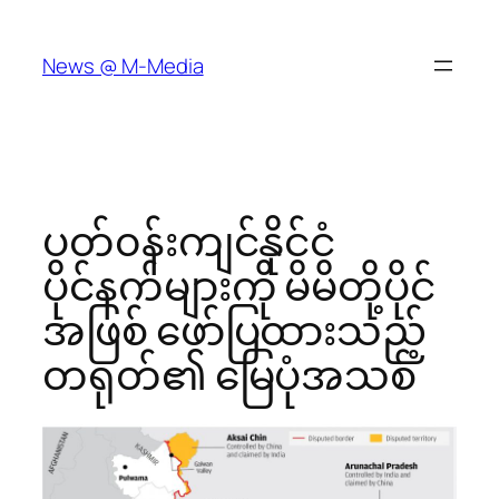
Skip
to
News @ M-Media
content
ပတ်၀န်းကျင်နိုင်ငံ
ပိုင်နက်များကို မိမိတို့ပိုင်
အဖြစ် ဖော်ပြထားသည့်
တရုတ်၏ မြေပုံအသစ်