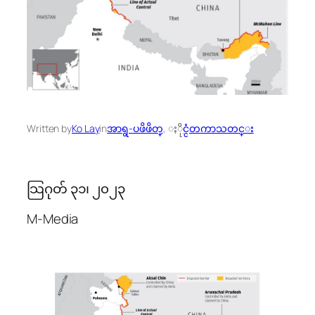
Written by
Ko Lay
in
အာရွ-ပဖိဖိတ္
, 
ႏိုင္ငံတကာသတင္း
သြဂုတ် ၃၁၊ ၂၀၂၃
M-Media