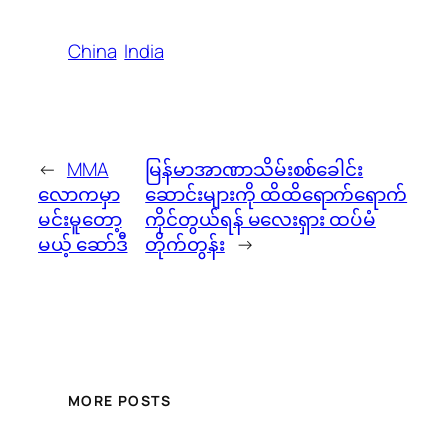
China
India
←
MMA
မြန်မာအာဏာသိမ်းစစ်ခေါင်း
လောကမှာ
ဆောင်းများကို ထိထိရောက်ရောက်
မင်းမူတော့
ကိုင်တွယ်ရန် မလေးရှား ထပ်မံ
မယ့် ဆော်ဒီ
တိုက်တွန်း
→
MORE POSTS