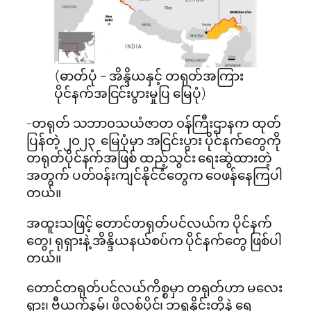
(ဓာတ်ပုံ – အိန္ဒိယနှင့် တရုတ်အကြား
ပိုင်နက်အငြင်းပွားမှုပြ မြေပုံ)
-တရုတ် သဘာ၀သယံဇာတ ၀န်ကြီးဌာနက ထုတ်
ပြန်တဲ့ ၂၀၂၃ မြေပုံမှာ အငြင်းပွား ပိုင်နက်တွေကို
တရုတ်ပိုင်နက်အဖြစ် ထည့်သွင်း ရေးဆွဲထားတဲ့
အတွက် ပတ်၀န်းကျင်နိုင်ငံတွေက ၀ေဖန်နေကြပါ
တယ်။
အထူးသဖြင့် တောင်တရုတ်ပင်လယ်က ပိုင်နက်
တွေ၊ ရုရှားနဲ့ အိန္ဒိယနယ်စပ်က ပိုင်နက်တွေ ဖြစ်ပါ
တယ်။
တောင်တရုတ်ပင်လယ်ကိစ္စမှာ တရုတ်ဟာ မလေး
ရှား၊ ဗီယက်နမ်၊ ဖိလစ်ပိုင်၊ ဘရူနိုင်းတို့နဲ့ ရေ