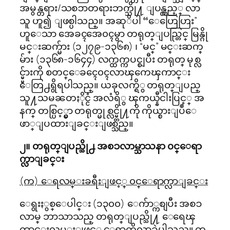
အမွန္တရား/သစၥာတရားဘက္သို႔ ျပန္လွည့္ လာ
သူ ဟူ၍ ျဖစ္ပါသည္။ အဆုိပါ “ေဟြေဟြး”
ဟူေသာ အေခၚအေ၀ၚမွာ တရုတ္ျပည္တြင္ မြန္ဂို
မင္းဆက္မ်ား (၁၂၇၉-၁၃၆၈) ၊ “မင္” မင္းဆက္
မ်ား (၁၃၆၈-၁၆၄၄) လက္ထက္ကပင္စျပီး တရုတ္ မုစ္လ
င္မ္မ်ားကို စတင္ေခၚေ၀ၚလာၾကေၾကာင္း
ေတြ႕ရွိရပါသည္။ ယခုလက္ရိွ တရုတ္ျပည္
သူ႔သမၼတႏိုင္ငံ အလံရိွ ၾကယ္နီငါးပြင့္ အ
နက္ တစ္ပြင့္မွာ တရုတ္မုစ္လင္မ္တို႔ကို ကိုယ္စားျပဳေ
ဖာ္ျပထားျခင္းျဖစ္သ
ည္။
၂။ တရုတ္ျပည္သို႕ အစၥလာမ္သာသနာ ၀င္ေရာ
က္လာျခင္း
(က) ေရလမ္းခရီးျဖင့္ ၀င္ေရာက္လာျခင္း
ေရွးႏွစ္ေပါင္း (၁၃၀၀) ေက်ာ္ကစျပီး အစၥ
လာမ္ ဘာသာသည္ တရုတ္ျပည္သို႔ ေရေၾ
ကာင္းလမ္းျဖင့္ ေရာက္ရွိလာခဲ့ပါသည္။ တ