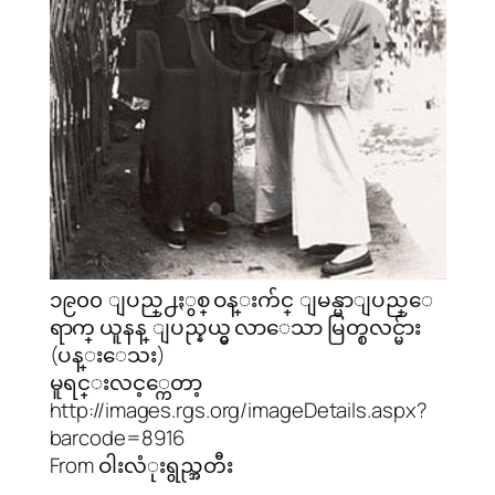
၁၉၀၀ ျပည္႕ႏွစ္ ဝန္းက်င္ ျမန္မာျပည္ေ
ရာက္ ယူနန္ ျပည္နယ္မွ လာေသာ မြတ္စလင္မ်ား
(ပန္းေသး)
မူရင္းလင့္ကေတာ့
http://images.rgs.org/imageDetails.aspx?
barcode=8916
From ဝါးလံုးရွည္အတီး