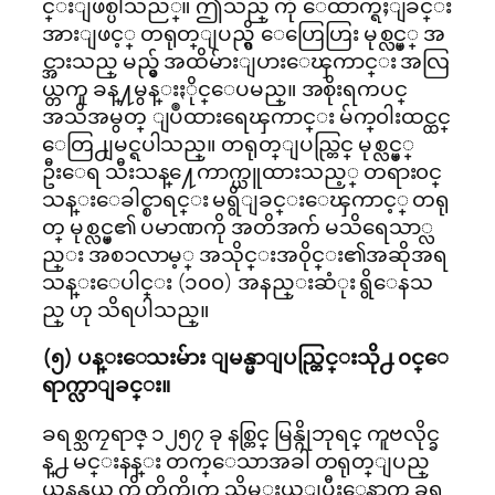
င္းျဖစ္ပါသည
္။ ဤသည္ ကို ေထာက္ရႈျခင္း
အားျဖင့္ တရုတ္ျပည္ရွိ ေဟြေဟြး မုစ္လင္မ္္ အ
င္အားသည္ မည္မွ် အထိမ်ားျပားေၾကာင္း အလြ
ယ္တကူ ခန္႔မွန္းႏိုင္ေပမည္။ အစိုးရကပင္
အသိအမွတ္ ျပဳထားရေၾကာင္း မ်က္၀ါးထင္ထင္
ေတြ႕ျမင္ရပါသည္။ တရုတ္ျပည္တြင္ မုစ္လင္မ္္
ဦးေရ သီးသန္႔ေကာက္ယူထားသည့္ တရား၀င္
သန္းေခါင္စာရင္း မရွိျခင္းေၾကာင့္ တရု
တ္ မုစ္လင္မ္၏ ပမာဏကို အတိအက် မသိရေသာ္လ
ည္း အစၥလာမ့္ အသိုင္းအ၀ိုင္း၏အဆိုအရ
သန္းေပါင္း (၁၀၀) အနည္းဆံုး ရွိေနသ
ည္ ဟု သိရပါသည္။
(၅) ပန္းေသးမ်ား ျမန္မာျပည္တြင္းသို႕ ၀င္ေ
ရာက္လာျခင္း။
ခရစ္သကၠရာဇ္ ၁၂၅၇ ခု နစ္တြင္ မြန္ဂိုဘုရင္ ကူဗလိုင္ခ
န္႕ မင္းနန္း တက္ေသာအခါ တရုတ္ျပည္
ယူနန္နယ္ ကို တိုက္ခိုက္ သိမ္းယူျပီးေနာက္ ခရ