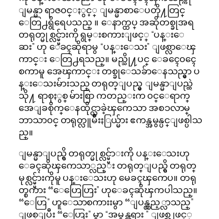
ျမန္မာ ရာဇ၀င္ႏွင့္ ျမန္မာစာေပတို႔တြင္
ေတြ႕ရွိရေပသည္ ။ ေနာက္ထပ္ အဆိုတစ္ခုအရ
တရုတ္မုစ္လင္မ္မ်ားကို ရွမ္းစကားျဖင့္ “ပန္းေ
ဆး” ဟု ေခၚဆိုရာမွ “ပန္းေသး” ျဖစ္လာေၾ
ကာင္း ေတြ႕ရသည္။ မည္သို႔ပင္ ေခၚေ၀ၚေ
စကာမူ အေၾကာင္း တစ္ခုေသခ်ာေနသည္မွာ ပ
န္းေသးမ်ားသည္ တရုတ္ျပည္မွ ျမန္မာျပည္ထဲ
သို႔ ရာစုႏွစ္ မ်ားစြာ ကတည္းက ၀င္ေရာက္
အေျခစိုက္ေနထိုင္လာခဲ့ၾ
ကေသာ အစၥလာမ္
ဘာသာ၀င္ တရုတ္လူမ်ဳိးႏြယ္မ်ား ဧကန္အမွန္ပင္ျဖစ္ပါသ
ည္။
ျမန္မာျပည္ရွိ တရုတ္မုစ္လင္မ္မ်ာ
းကို ပန္းေသးဟု
ေခၚဆိုၾကေသာ္လည္း တရုတ္ျပည္ရွိ တရုတ္
မုစ္လင္မ္မ်ား
ကိုမူ ပန္းေသးဟု မေခၚၾကေပ။ တရု
တ္စကား “ေဟြေဟြး” ဟုေခၚဆိုၾကပါသည္။
“ေဟြ” ဟူေသာစကားးမွာ “ျပန္လွည့္လာသည္”
ျဖစ္ျပီး “ေဟြး” မွာ “အမွန္တရား ” ျဖစ္သျဖင့္