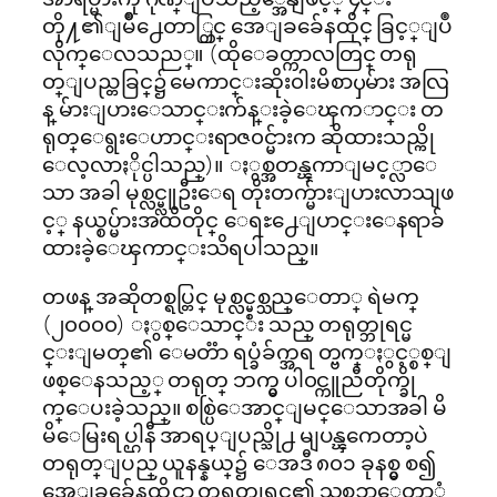
တို႔၏ျမိဳ႕ေတာ္တြင္ အေျခခ်ေနထိုင္ ခြင့္ျပဳ
လိုက္ေလသည
္။ (ထိုေခတ္ကာလတြင္ တရု
တ္ျပည္တခြင္၌ မေကာင္းဆိုး၀ါးမိစာၦမ်ား အလြ
န္ မ်ားျပားေသာင္းက်န္းခဲ့ေၾက
ာင္း တ
ရုတ္ေရွးေဟာင္းရာဇ၀င္မ်ားက ဆိုထားသည္ကို
ေလ့လာႏိုင္ပါသည္)။ ႏွစ္အတန္ၾကာျမင့္လာေ
သာ အခါ မုစ္လင္မ္လူဦးေရ တိုးတက္မ်ားျပားလာသျဖ
င့္ နယ္စပ္မ်ားအထိတိုင္ ေရႊ႕ေျပာင္းေနရာခ်
ထားခဲ့ေၾကာင္း
သိရပါသည္။
တဖန္ အဆိုတစ္ရပ္တြင္ မုစ္လင္မ္စစ္သည္ေတာ္ ရဲမက္
(၂၀၀၀၀) ႏွစ္ေသာင္း သည္ တရုတ္ဘုရင္မ
င္းျမတ္၏ ေမတၱာ ရပ္ခံခ်က္အရ တ္ဗက္ႏွင့္စစ္ျ
ဖစ္ေနသည့္ တရုတ္ ဘက္မွ ပါ၀င္ကူညီတိုက္ခို
က္ေပးခဲ့သည္။ စစ္ပြဲေအာင္ျမင္ေသာအခါ မိ
မိေမြးရပ္ဌါနီ အာရပ္ျပည္သို႕ မျပန္ၾကေတာ့ပဲ
တရုတ္ျပည္ ယူနန္နယ္၌ ေအဒီ ၈၀၁ ခုနစ္မွ စ၍
အေျခခ်ေနထိုင္ကာ တရုတ္ဘုရင္၏ သစၥာေတာ္ခံ