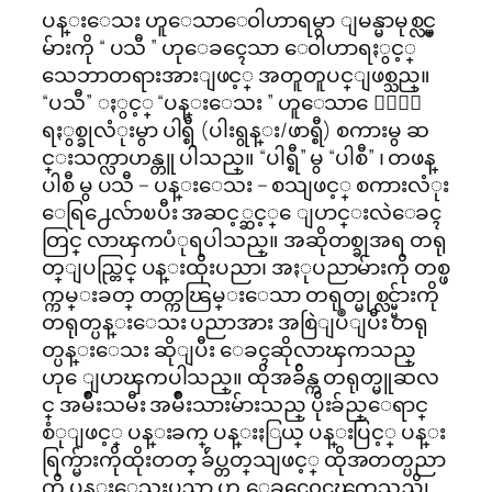
ပန္းေသး ဟူေသာေ၀ါဟာရမွာ ျမန္မာမုစ္လင္မ္
မ်ားကို “ ပသီ ” ဟုေခၚေသာ ေ၀ါဟာရႏွင့္
သေဘာတရားအားျဖင့္ အတူတူပင္ျဖစ္သည္။
“ပသီ” ႏွင့္ “ပန္းေသး ” ဟူေသာ ေ၀ါဟာ
ရႏွစ္ခုလံုးမွာ ပါရ္စီ (ပါးရွန္း/ဖာရ္စီ) စကားမွ ဆ
င္းသက္လာဟန္တူ ပါသည္။ “ပါရ္စီ” မွ “ပါစီ” ၊ တဖန္
ပါစီ မွ ပသီ – ပန္းေသး – စသျဖင့္ စကားလံုး
ေရြ႕ေလ်ာၿပီး အဆင့္ဆင့္ ေျပာင္းလဲေခၚ
တြင္ လာၾကပံုရပါသည္။
အဆိုတစ္ခုအရ တရု
တ္ျပည္တြင္ ပန္းထိုးပညာ၊ အႏုပညာမ်ားကို တစ္ဖ
က္ကမ္းခတ္ တတ္ကၽြမ္းေသာ တရုတ္မုစ္လင္မ္မ်ားကို
တရုတ္ပန္းေသး ပညာအား အစြဲျပဳျပီး တရု
တ္ပန္းေသး ဆိုျပီး ေခၚဆိုလာၾကသည္
ဟု ေျပာၾကပါသည္။ ထိုအခ်ိန္က တရုတ္မူဆလ
င္ အမ်ဳိးသမီး အမ်ဳိးသားမ်ားသည္ ပိုးခ်ည္ေရာင္
စံုျဖင့္ ပန္းခက္ ပန္းႏြယ္ ပန္းပြင့္ ပန္း
ရြက္မ်ားကိုထိုးတတ္ ခ်ဴပ္တတ္
သျဖင့္ ထိုအတတ္ပညာ
ကို ပန္းေသးပညာ ဟု ေခၚေ၀ၚၾကသည္ကို