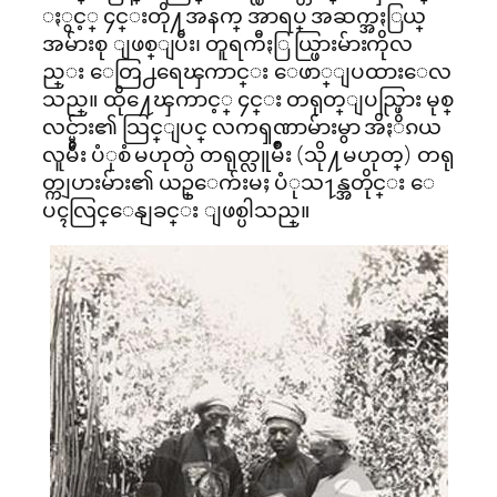
ႏွင့္ ၄င္းတို႔အနက္ အာရပ္ အဆက္အႏြယ္
အမ်ားစု ျဖစ္ျပီး၊ တူရကီႏြ ယ္ဖြားမ်ားကိုလ
ည္း ေတြ႕ရေၾကာင္း ေဖာ္ျပထားေလ
သည္။ ထို႔ေၾကာင့္ ၄င္း တရုတ္ျပည္ဖြား မုစ္
လင္မ္မ်ား၏ သြင္ျပင္ လကၡဏာမ်ားမွာ အိႏိၵယ
လူမ်ဴိး ပံုစံ မဟုတ္ပဲ တရုတ္လူမ်ဳိး (သို႔မဟုတ္) တရု
တ္ကျပားမ်ား၏ ယဥ္ေက်းမႈ ပံုသ႑န္အတိုင္း ေ
ပၚလြင္ေနျခင္း ျဖစ္ပါသည္။