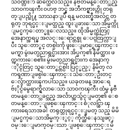
သ၀ဏ္လႊာ ဆက္သေလသည္။ နဗီတမန္ေတာ္သည္
သာ၀ကၾကီး ၀ဟဗ္ ဘင္န္ အဘီကဗ္ရွားဟ္ကို တရု
တ္ျပည္သို႔ သာသနာျပဳ ရန္ မလႊတ္မွီအလ်င္က တ
ရုတ္ ဘုရင္မင္းျမတ္သည္ ထူးျခားေသာ အိမ္မက္ကို
ျမင္မက္ေတာ္မူေလသည္။ ထိုအိမ္မက္ထဲတြင္
အေနာက္အရပ္မွ အလင္းေရာင္တစ္ခု ေပၚထြက္လာျ
ပီး သူေတာ္စင္ တစ္ပါးကို ဖူးေျမာ္ရေၾကာင္း
မက္ရာ မွဴးမတ္ပညာရွင္မ်ားအား အိပ္မက္၏ နိမိတ္အား ဖ
တ္ၾကားေစ၏။ မွဴးမတ္ပညာရွင္မ်ားက အေနာက္
ႏိုင္ငံတြင္ သူေတာ္စင္တစ္ပါး ပြင့္မည့္ နိမိတ္ လ
ကၡဏာျဖစ္ပါေၾကာင္း သံေတာ္ဦးတင္
ေလွ်ာက္ထားၾကပါသည္။ ယခုတဖန္ အာေရ
ဗ်ႏိုင္ငံမွေရာက္ရွိလာေသာ သာ၀ကၾကီး ထံမွ နဗီ
တမန္ေတာ္သခင္သည္ အလႅာဟ္အသွ်င္ျမတ္၏ ေစ
တမန္ေတာ္ျဖစ္ေၾကာင္း စံုလင္စြာ ၾ
ကားရေသာအခါ တရုတ္ဘုရင္မင္းျမတ္ သည္ မိမိ
ျမင္မက္ေသာအိမ္မက္ႏွင့္ ကိုက္ညီေနသျဖင့္
၀မ္းေျမာက္၀မ္းသာ ျဖစ္ေၾကာင္း မိ