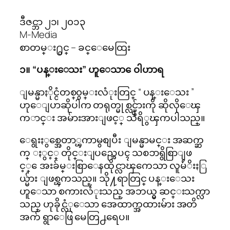
ဒီဇင္ဘာ ၂၁၊ ၂၀၁၃
M-Media
စာတမ္း႐ွင္ – ခင္ေမေထြး
၁။ “ပန္းေသး” ဟူေသာ ေ၀ါဟာရ
ျမန္မာႏိုင္ငံတစ္၀ွမ္းလံုးတြင္ “ ပန္းေသး ”
ဟုေျပာဆိုပါက တရုတ္မုစ္လင္မ္မ်ားကို ဆိုလိုေၾ
က
ာင္း အမ်ားအားျဖင့္ သိရိွၾကပါသည္။
ေရွးႏွစ္အေတာ္ၾကာမွစျပီး ျမန္မာမင္း အဆက္ဆ
က္ ႏွင့္ တိုင္းျပည္အေပၚ သစၥာရွိစြာျဖ
င့္ ေအးခ်မ္းစြာေနထိုင္လာၾကေသာ လူမ်ဴ
ိးႏြ
ယ္မ်ား ျဖစ္ၾကသည္။ သို႔ရာတြင္ ပန္းေသး
ဟူေသာ စကားလံုးသည္ အဘယ္မွ ဆင္းသက္လာ
သည္ ဟုခိုင္လံုေသာ အေထာက္အထားမ်ား အတိ
အက် ရွာေဖြ မေတြ႕ရေပ။