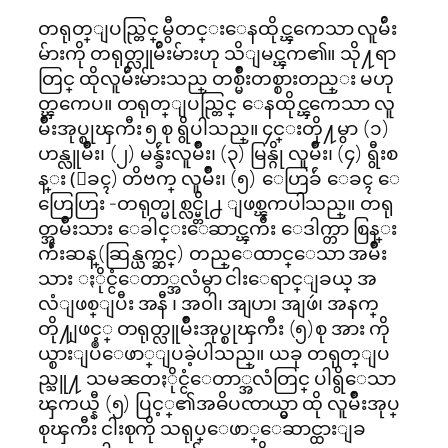
တရုတ္ျပည္တြင္ မွီတင္းေနထိုင္ၾကေသာ လူမ်ဴိး
မ်ားကို တရုတ္လူမ်ဴိးမ်ားဟု သိျမင္ၾက၏။ သို႔ရာ
တြင္ ထိုလူမ်ဴိးမ်ားသည္ တစ္မ်ဳိးတစ္စားတည္း မဟု
တ္ၾကေပ။ တရုတ္ျပည္တြင္ ေနထိုင္ၾကေသာ လူ
မ်ဳိးအုပ္စုၾကီး ၅ စု ရွိပါသည္။ ၄င္းတို႔မွာ (၁)
ဟန္လူမ်ဳိး၊ (၂) မန္ခ်ဴးလူမ်ဳိး၊ (၃) မြန္ဂို လူမ်ဳိး၊ (၄) ရွီးစ
န္း (ေခၚ) တိဗက္ လူမ်ဳိး၊ (၅) ေဟြခ်ဴ ေခၚ ေ
ဟြေဟြး -တရုတ္မုစ္လင္မ္တို႕ ျဖစ္ၾကပါသည္။ တရု
တ္အမ်ဳိးသား ေခါင္းေဆာင္ၾကီး ေဒါက္တာ စြန္း
က်ဴံးဆန္(ဆြန္ယက္ဆင္) တည္ေထာင္ေသာ အမ်ဳိး
သား ႏိုင္ငံေတာ္အလံမွာ ငါးေရာင္ျခယ္ အ
လံျဖစ္ျပီး အနီ ၊ အ၀ါ၊ အျပာ၊ အျဖဴ၊ အနက္
တို႔ျဖင့္ တရုတ္လူမ်ဳိးအုပ္စုၾကီး (၅)စု အား ကို
ယ္စားျပဳေဖာ္ျပခဲ့ပါသည္။ ယခု တရုတ္ျပ
ည္သူ႔ သမၼတႏိုင္ငံေတာ္အလံ
တြင္ ပါရွိေသာ
ၾကယ္နီ (၅) ပြင့္၏အဓိပၸာယ္မွာ ထို လူမ်ဳိးအုပ္
စုၾကီး ငါးစုကို သရုပ္ေဖာ္ေဆာင္ထားျခ