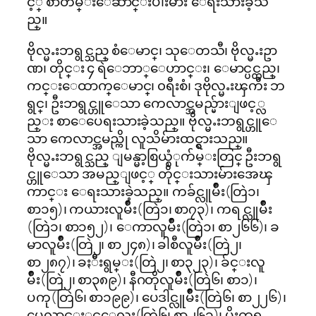
င့္ စာတမ္းေဆာင္းပါးမ်ား ေရးသားခဲ့သ
ည္။
ဗိုလ္မႉးဘရွင္သည္ စံေမာင္၊ သုေတသီ၊ ဗိုလ္မႉးဥာ
ဏ၊ တိုင္း ၄ ရဲေဘာ္ေဟာင္း၊ ေမာင္ပင္တည္၊
ကင္းေထာက္ေမာင္၊ ၀ရီးစံ၊ ဒုဗိုလ္မႉးၾကီး ဘ
ရွင္၊ ဦးဘရွင္ဟူေသာ ကေလာင္အမည္မ်ားျဖင့္လ
ည္း စာေပေရးသားခဲ့သည္။ ဗိုလ္မႉးဘရွင္ဟူေ
သာ ကေလာင္အမည္ကို လူသိမ်ားထင္ရွားသည္။
ဗိုလ္မႉးဘရွင္သည္ ျမန္မာ့စြယ္စံုက်မ္းတြင္ ဦးဘရွ
င္ဟူေသာ အမည္ျဖင့္ တိုင္းသားမ်ားအေၾ
ကာင္း ေရးသားခဲ့သည္။ ကခ်င္လူမ်ဳိး(တြဲ၁၊
စာ၁၅)၊ ကယားလူမ်ဳိး(တြဲ၁၊ စာ၇၃)၊ ကရင္လူမ်ဳိး
(တြဲ၁၊ စာ၁၅၂)၊ ေကာလူမ်ဳိး(တြဲ၁၊ စာ၂၆၆)၊ ခ
မာလူမ်ဳိး(တြဲ၂၊ စာ၂၄၈)၊ ခါစီလူမ်ဳိး(တြဲ၂၊
စာ၂၈၇)၊ ခႏၲီးရွမ္း(တြဲ၂၊ စာ၃၂၃)၊ ခ်င္းလူ
မ်ဳိး(တြဲ၂၊ စာ၃၈၉)၊ နီဂတိုလူမ်ဳိး(တြဲ၆၊ စာ၁)၊
ပကု(တြဲ၆၊ စာ၁၉၉)၊ ပေဒါင္လူမ်ဳိး(တြဲ၆၊ စာ၂၂၆)၊
ပေလာင္ႏွင့္ပေလး(တြဲ၆၊ စာ၂၆၁)၊ ပိုးကရ