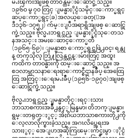
မႉးၾကီးအျဖစ္ တာ၀န္ထမ္းေဆာင္ခဲ့သည္။
၁၉၆၀ မွ ၇၀ တြင္ ျမန္မာႏိုင္ငံသမိုင္းေကာ္မရွင္
ဆပ္ေကာ္မရွင္(ခ)အလယ္ေခတ္(ေအ
ဒီ၁၃၆-၁၇၅၂) က်မ္းျပဳအရာရွိအျဖစ္ ေဆာင္ရြ
က္ခဲ့သည္။ ဗိုလ္မႉးဘရွင္သည္ ျမန္မာႏိုင္ငံသုေတသ
နအသင္း အမႈေဆာင္ေကာ္မတီ
(၁၉၆၅-၆၉)၊ ျမန္မာစာ ေကာ္မရွင္အဖြဲ႕၀င္၊ ရန္ကု
န္ တကၠသိုလ္ ဘြဲ႔လြန္သင္တန္းမ်ားတြင္ အထူး
ကထိက တာ၀န္မ်ားကို ထမ္းေဆာင္ခဲ့သည္။ အ
စၥလာမ္သာသနာေရးရာေကာင္စီဌာနခ်ဳပ္ အေထြေ
ထြ အတြင္းေရးမႉးခ်ဳပ္(၁၉၅၆-၁၉၇၀)အျဖစ္
ေဆာင္ရြက္ခဲ့သည္။
ဗိုလ္မႉးဘရွင္သည္ ျမန္မာတိုင္းရင္းသား
ဘာသာစကားအခ်ဳိ႕နွင့္ မြန္ခမာ၊ တိဘက္ျမန္မာ၊
ရွမ္းတရုတ္ႏွင့္ အိႏၵိယဘာသာစကားတို႕ကို
ေလ့လာလိုက္စားခဲ့သည္။ အဂၤလိပ္အေရးအ
သားႏွင့္ အေျပာအဆိုကြၽမ္းက်င္မႈမွာ ႏိုင္ငံ