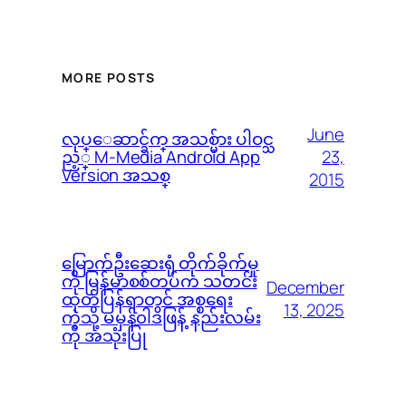
MORE POSTS
June
လုပ္ေဆာင္ခ်က္ အသစ္မ်ား ပါဝင္သ
23,
ည့္ M-Media Android App
Version အသစ္
2015
မြောက်ဦးဆေးရုံ တိုက်ခိုက်မှု
ကို မြန်မာစစ်တပ်က သတင်း
December
ထုတ်ပြန်ရာတွင် အစ္စရေး
13, 2025
ကဲ့သို့ မမှန်၀ါဒဖြန့် နည်းလမ်း
ကို အသုံးပြု