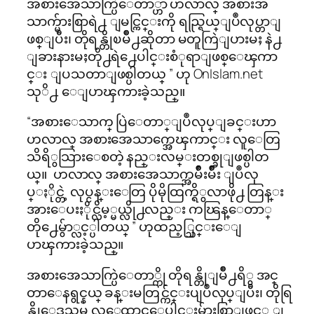
အစားအေသာက္ပြဲေတာ္ဟာ ဟလာလ္ အစားအ
သာက္မ်ားစြာရဲ႕ ျမင္ကြင္းကို ရည္ရြယ္ျပဳလုပ္တာျ
ဖစ္ျပီး၊ တိုရန္တိုၿမိဳ႕ဆိုတာ မတူကြဲျပားမႈ နဲ႕
ျခားနားမႈတို႕ရဲ႕ေပါင္းစံုရာျဖစ္ေၾကာ
င္း ျပသတာျဖစ္ပါတယ္ ” ဟု OnIslam.net
သုိ႕ ေျပာၾကားခဲ့သည္။
“အစားေသာက္ ပြဲေတာ္ျပဳလုပ္ျခင္းဟာ
ဟလာလ္ အစားအေသာက္အေၾကာင္း လူေတြ
သိရိွသြားေစတဲ့ နည္းလမ္းတစ္ခုျဖစ္ပါတ
ယ္။ ဟလာလ္ အစားအေသာက္အမ်ဳိးမ်ဳိး ျပဳလု
ပ္ႏိုင္တဲ့ လုပ္ငန္းေတြ ပိုမိုထြက္ရိွလာဖို႕ တြန္း
အားေပးႏိုင္လိမ့္မယ္လို႕လည္း ကၽြန္ေတာ္
တို႕ေမွ်ာ္လင့္ပါတယ္ ” ဟုထည့္သြင္းေျ
ပာၾကားခဲ့သည္။
အစားအေသာက္ပြဲေတာ္ကို တိုရန္တိုျမိဳ႕ရိွ အင္
တာေနရွင္နယ္ ခန္းမတြင္က်င္းပျပဳလုပ္ျပီး၊ တိုရြ
န္တိုေဒသမွ လူေထာင္ေပါင္းမ်ားစြာျဖင့္ ျ