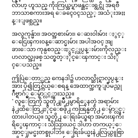
လႅာဟ္ ဟူသည္ ကိုးကြယ္အပ္ရာဖန္ဆင္းရွင္ကို အရဗီ
ဘာသာစကားအရ ေခၚေ၀ၚသည့္ အသံုးအႏႈ
န္းျဖစ္သည္။
အလွကုန္မ်ား၊ အ၀တ္အစားမ်ား၊ ေဆး၀ါးမ်ား ႏွင့္
ေငြေၾကး၀န္ေဆာင္မႈမ်ား အပါအ၀င္ အျ
ခားေသာ ကုန္ပစၥည္းႏွင့္လုပ္ငန္းမ်ားကိုလည္း
ဟလာလ္အျဖစ္ သတ္မွတ္ႏိုင္ေၾကာင္း သိႏို
င္ေပသည္။
ဤပြဲေတာ္သည္ ကေနဒါ၌ ဟလာလ္ဆိုင္ရာလုပ္ငန္း
အား ပို၍တြင္က်ယ္ေစရန္ အေထာက္အကူျပဳမည္ဟု
ဂ်ီဗ္ရာဂ်္မွ ေမွ်ာ္လင့္ထားသည္။
“ လူေတြကို သူတို႕ျမိဳ႕မွာရိွေနတဲ့ အရာမ်ား
နဲ႕ထိေတြ႕ႏိုင္ေစဖို႕ ကၽြန္မတို႕ ေမွ်ာ္လင့္
ထားပါတယ္။ သူတို႕ ေရြးခ်ယ္စရာ အမ်ားၾကီး
ရိွေၾကာင္း သိသြားယင္ ဒါဟာ တကယ့္ေ
အာင္ျမင္မႈတစ္ခုပါဘဲ။ ေရြးခ်ယ္မႈနဲ႕လြယ္ကူစြာ