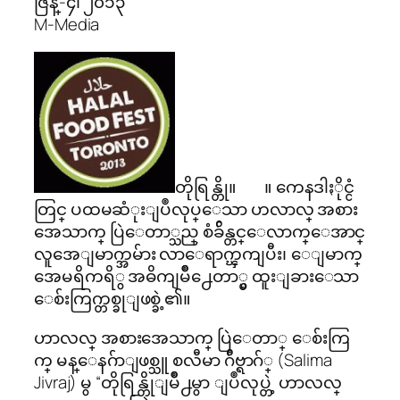
ဇြန္-၄၊ ၂၀၁၃
M-Media
တိုရြန္တို။ ။ ကေနဒါႏိုင္ငံ
တြင္ ပထမဆံုးျပဳလုပ္ေသာ ဟလာလ္ အစား
အေသာက္ ပြဲေတာ္သည္ စံခ်ိန္တင္ေလာက္ေအာင္
လူအေျမာက္အမ်ား လာေရာက္ၾကျပီး၊ ေျမာက္
အေမရိကရိွ အဓိကျမိဳ႕ေတာ္မွ ထူးျခားေသာ
ေစ်းကြက္တစ္ခုျဖစ္ခဲ့၏။
ဟာလလ္ အစားအေသာက္ ပြဲေတာ္ ေစ်းကြ
က္ မန္ေနဂ်ာျဖစ္သူ စလီမာ ဂ်ီဗ္ရာဂ်္ (Salima
Jivraj) မွ “တိုရြန္တိုျမိဳ႕မွာ ျပဳလုပ္တဲ့ ဟာလလ္