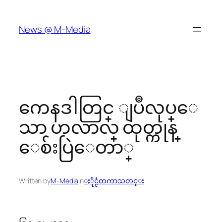
Skip
to
News @ M-Media
content
ကေနဒါတြင္ ျပဳလုပ္ေ
သာ ဟလာလ္ ထုတ္ကုန္
ေစ်းပြဲေတာ္
Written by
M-Media
in
ႏိုင္ငံတကာသတင္း