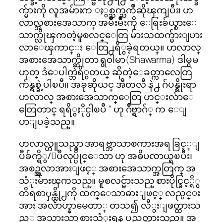
က္မ်ားကို လူအမ်ားက ႏွစ္သက္ႀကိဳဆိုၾကျပီး၊ ဟ
လာလ္အစားအေသာက္ အမ်ဳိးမ်ဳိးကို ေရြးခ်ယ္စားေ
သာက္လိုၾကတဲ့မူစလင္ေတြ မ်ားသထက္မ်ားျပား
လာေၾကာင္း ေတြ႕ရိွခဲ့ရတယ္။ ဟလာလ္
အစားအေသာက္ဆိုတာ ရွ၀ါမာ(Shawarma) ဒါမွမ
ဟုတ္ ဒံေပါက္ဘဲရိွတယ္ ဆိုတဲ့ေခတ္ကာလေတြ
က်န္ရစ္ခဲ့ပါၿပီ။ အခုဆိုယင္ အီတလီ နဲ႕ ဂ်ပန္ရိုးရာ
ဟလာလ္ အစားအေသာက္ေတြ ဟင္းလ်ာေ
တြေတာင္ ရရိွႏိုင္ပါၿပီ ” ဟု ဂ်ီဗ္ရာဂ်္ က ေျ
ပာျပခဲ့သည္။
ဟလာလ္ဟူသည္မွာ အာရဗ္ဘာသာစကားအရ ခြင့္ျ
ပဳခ်က္ရိွ/ျပဳလုပ္ပိုင္ေသာ ဟု အဓိပၸာယ္ရၿပီး၊
အစဥ္အလာအားျဖင့္ အစားအေသာက္အတြက္ အ
သံုးမ်ားၾကသည္။ မူစလင္မ်ားသည္ စားပိုင္ခြင့္ရိွ
တိရစာၦန္တို႕ကို ထက္ေသာဓားျဖင့္ လည္ပင္း
အား အလႅာဟ္နာမေတာ္ တသ၍ လီွးျဖတ္ထားသ
ည့္ အသားသာ စားသံုးရန္ ပညတ္ထားသည္။ အ