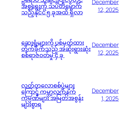
December
အစ္စရေးကို သပိတ်မှောက်
12, 2025
သည့်နိုင်ငံ ၅ ခုအထိ ရှိလာ
ဆေးရုံများကို ပစ်မှတ်ထား
December
တိုက်ခိုက်သည့် အဆိုးရွားဆုံး
12, 2025
စစ်ရာဇ၀တ်မှု ၄ ခု
လတ်တလောစစ်ပွဲများ
December
ကြောင့် ကမ္ဘာ့လက်နက်
ကုမ္ပဏီများ အမြတ်အစွန်း
1, 2025
များစွာရ