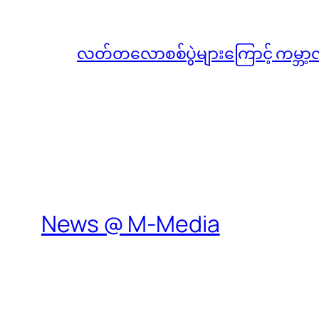
လတ်တလောစစ်ပွဲများကြောင့် ကမ္ဘာ့
News @ M-Media