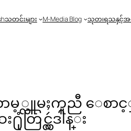
sh
သတင်းများ
M-Media Blog
သုတ၊ရသနှင့်
ၥလာမ့္လူမႈကူညီ ေစ
ံတြင္လွဴဒါန္း