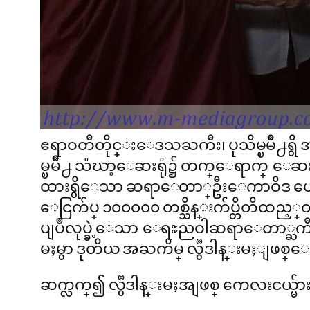
ဧရာဝတီတိုင္းေဒသႀကီး၊ ပုသိမ္ၿမိဳ႕
မ္ၿမိဳ႕ သံဃာ့ေဆးရုံ၌ တက္ေရာက္ ေဆးကုသ
ထားရွိေသာ ဆရာေတာ္ဦးေကာဝိဒ ပေဒသ
ေငြက်ပ္ ၁၀၀၀၀၀ တစ္သိန္းက်ပ္တိတိထည္
ပျပဳလုပ္ခဲ့ေသာ ေရႊညဝါဆရာေတာ္ႀကီး၏ 
မႈမွာ ဒုတိယ အႀကိမ္ လွဳဒါန္းမႈျဖစ
ဆက္လက္၍ လွဳဒါန္းမႈအျဖစ္ ကေလးငယ္မ