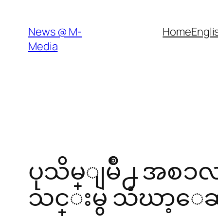
Skip
to
News @ M-
Home
Engli
content
Media
ပုသိမ္ျမိဳ႕ အစ
သင္းမွ သံဃာ့ေဆး႐ု