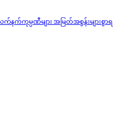
လက်နက်ကုမ္ပဏီများ အမြတ်အစွန်းများစွာရ