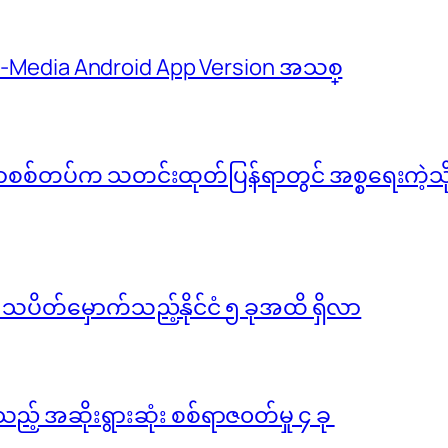
 M-Media Android App Version အသစ္
်မာစစ်တပ်က သတင်းထုတ်ပြန်ရာတွင် အစ္စရေးကဲ့သို့ 
ို သပိတ်မှောက်သည့်နိုင်ငံ ၅ ခုအထိ ရှိလာ
ည့် အဆိုးရွားဆုံး စစ်ရာဇ၀တ်မှု ၄ ခု