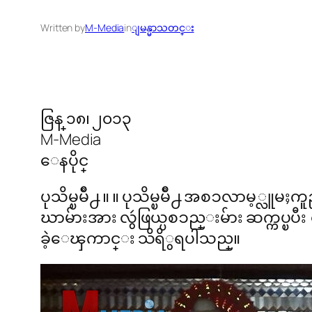
Written by
M-Media
in
ျမန္မာသတင္း
ဇြန္ ၁၈၊ ၂၀၁၃
M-Media
ေနပိုင္
ပုသိမ္ၿမိဳ႕ ။ ။ ပုသိမ္ၿမိဳ႕ အစၥလာ
ဃာမ်ားအား လွဴဖြယ္ပစၥည္းမ်ား ဆက္ကပ္ၿ
ခဲ့ေၾကာင္း သိရိွရပါသည္။