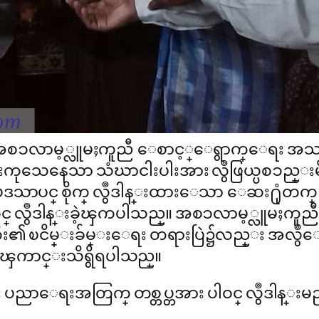
ရွိ အစၥလာမ့္လူမႈကူညီ ေစာင့္ေရွာက္ေရး အ
ေနေသာ သံဃာငါးပါးအား လွဳဖြယ္ပစၥည္းမ်ား ဆပ္က
ာပင္ စိုက္ လွဳဒါန္းထားေသာ ေဆး႐ုံတက္
့ဝင္ လွဳဒါန္းခဲ့ၾကပါသည္။ အစၥလာမ့္လူမႈကူည
ၿငိမ္းခ်မ္းေရး တရားပြဲ၌လည္း အလွဳေငြမ်ား 
္ေၾကာင္းသိရွိရပါသည္။
်ား ပညာေရးအတြက္ တစ္တပ္တအား ပါဝင္ လွဳဒါ