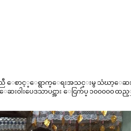
မ့္လူမႈကူညီ ေစာင့္ေရွာက္ေရးအသင္းမွ သံဃာ
ပီး ေဆး၀ါးပေဒသာပင္အား ေငြက်ပ္ ၁၀၀၀၀၀ ထည့္၀