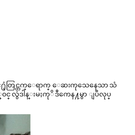
့ေဆး႐ုံတြင္တက္ေရာက္ ေဆးကုသေနေသာ သံ
င္ လွဴဒါန္းမႈကုိ ဒီကေန႔မွာ ျပဳလုပ္