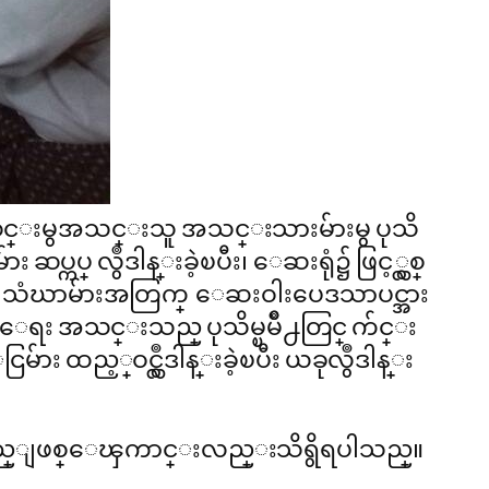
သင္းမွအသင္းသူ အသင္းသားမ်ားမွ ပုသိ
ပ္ လွဳဒါန္းခဲ့ၿပီး၊ ေဆးရုံ၌ ဖြင့္လွစ္
 သံဃာမ်ားအတြက္ ေဆးဝါးပေဒသာပင္အား
ီေရး အသင္းသည္ ပုသိမ္ၿမိဳ႕တြင္ က်င္း
ထည့္ဝင္လွဳဒါန္းခဲ့ၿပီး ယခုလွဳဒါန္း
န္းမည္ျဖစ္ေၾကာင္းလည္းသိရွိရပါသည္။