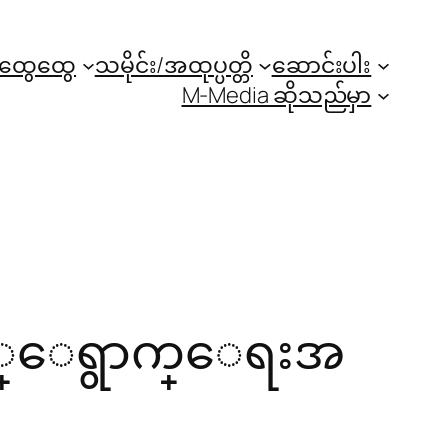
အထွေထွေ
သမိုင်း/အထုပ္ပတ္တိ
ဆောင်းပါး
M-Media ဆိုသည်မှာ
ာင့္ေရွာက္ေရးအ