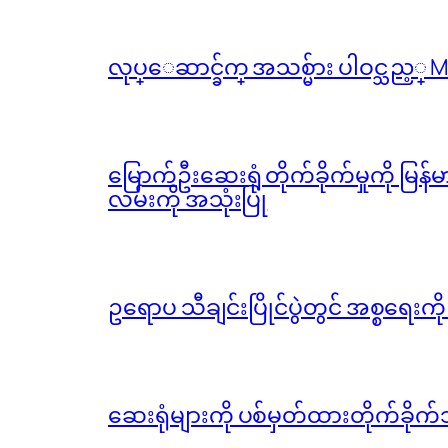
လုပ္ေဆာင္ခ်က္ အသစ္မ်ား ပါဝင္သည့္
မြောက်ဦးဆေးရုံ တိုက်ခိုက်မှုကို မြန
လမ်းကို အသုံးပြု
ဥရောပ သီချင်းပြိုင်ပွဲတွင် အစ္စရေးက
ဆေးရုံများကို ပစ်မှတ်ထားတိုက်ခိုက်သ