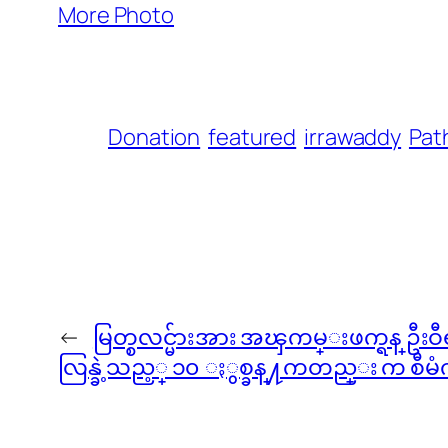
More Photo
Donation
featured
irrawaddy
Pat
←
မြတ္စလင္မ်ားအား အၾကမ္းဖက္ရန္ ဦးဝီ
လြန္ခဲ့သည့္ ၁၀ ႏွစ္ခန္႔ကတည္း က စီမံ