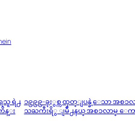
hein
ရသူ ရဲ႕
၁၉၉၉-ခုႏွစ္က ထုတ္ျပန္ခဲ့ေသာ အစၥလာ
ကိန္း
သႀကီးရိွ ျမိဳ႕နယ္ အစၥလာမ္ ေကာင္စီခ