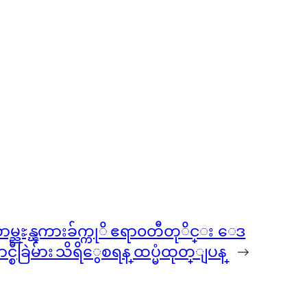
မ္ညႊန္ၾကားခ်က္ကုိ ဧရာ၀တီတုိင္း ေဒ
ြဲမ်ား သိရိွေစရန္ ထပ္မံထုတ္ျပန္
→