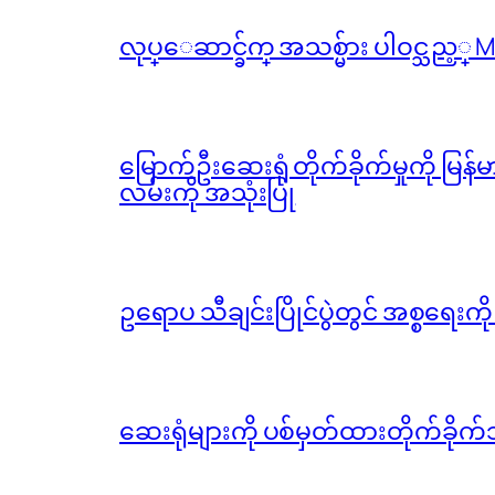
လုပ္ေဆာင္ခ်က္ အသစ္မ်ား ပါဝင္သည့္
မြောက်ဦးဆေးရုံ တိုက်ခိုက်မှုကို မြန
လမ်းကို အသုံးပြု
ဥရောပ သီချင်းပြိုင်ပွဲတွင် အစ္စရေးက
ဆေးရုံများကို ပစ်မှတ်ထားတိုက်ခိုက်သ