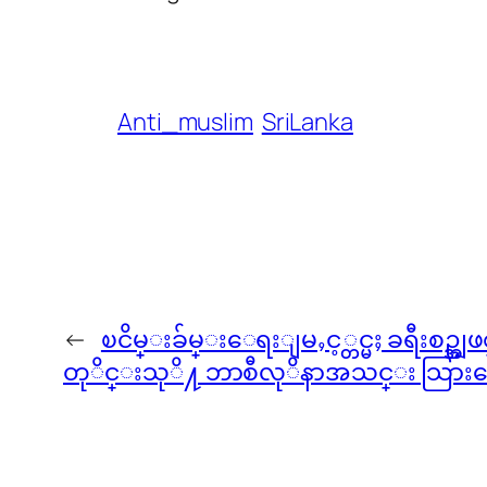
Anti_muslim
SriLanka
←
ၿငိမ္းခ်မ္းေရးျမႇင့္တင္မႈ ခရီးစဥ္အ
တုိင္းသုိ႔ ဘာစီလုိနာအသင္း သြား