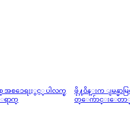
ျဖစ္ အစၥေရးႏွင့္ ပါလက္စ
ဖို႔ဝိန္းက ျမန္မာမ
ေရာက္
တ္ေက်ာင္းေတာ