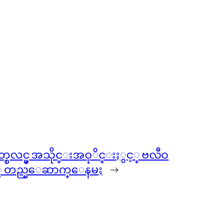
ြတ္စလင္မ္ အသိုင္းအဝုိင္းႏွင့္ ဗလီဝ
္ တည္ေဆာက္ေနမႈ
→