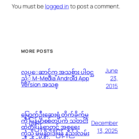
You must be
logged in
to post a comment.
MORE POSTS
June
လုပ္ေဆာင္ခ်က္ အသစ္မ်ား ပါဝင္သ
23,
ည့္ M-Media Android App
Version အသစ္
2015
မြောက်ဦးဆေးရုံ တိုက်ခိုက်မှု
ကို မြန်မာစစ်တပ်က သတင်း
December
ထုတ်ပြန်ရာတွင် အစ္စရေး
13, 2025
ကဲ့သို့ မမှန်၀ါဒဖြန့် နည်းလမ်း