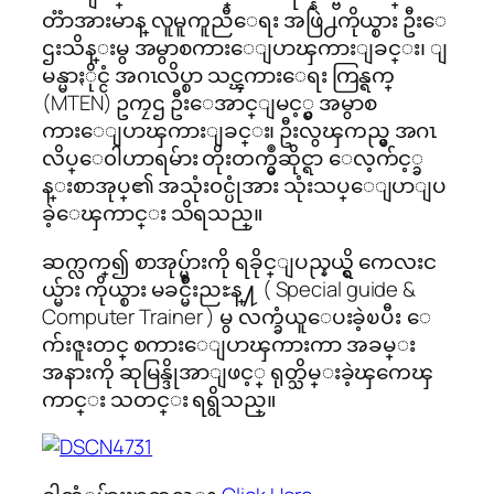
တၱာအားမာန္ လူမူကူညီေရး အဖြဲ႕ကိုယ္စား ဦးေ
ဌးသိန္းမွ အမွာစကားေျပာၾကားျခင္း၊ ျ
မန္မာႏိုင္ငံ အဂၤလိပ္စာ သင္ၾကားေရး ကြန္ရက္
(MTEN) ဥကၠဌ ဦးေအာင္ျမင့္မွ အမွာစ
ကားေျပာၾကားျခင္း၊ ဦးလွၾကည္မွ အဂၤ
လိပ္ေ၀ါဟာရမ်ား တိုးတက္မွဳဆိုင္ရာ ေလ့က်င့္ခ
န္းစာအုပ္၏ အသုံး၀င္ပုံအား သုံးသပ္ေျပာျပ
ခဲ့ေၾကာင္း သိရသည္။
ဆက္လက္၍ စာအုပ္မ်ားကို ရခိုင္ျပည္နယ္ရွိ ကေလးင
ယ္မ်ား ကိုယ္စား မခင္မ်ဳိးညႊန္႔ ( Special guide &
Computer Trainer ) မွ လက္ခံယူေပးခဲ့ၿပီး ေ
က်းဇူးတင္ စကားေျပာၾကားကာ အခမ္း
အနားကို ဆုမြန္ဒိုအာျဖင့္ ရုတ္သိမ္းခဲ့ၾကေၾ
ကာင္း သတင္း ရရွိသည္။