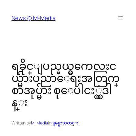
Skip
to
News @ M-Media
content
ရခိုင္ျပည္နယ္မွကေလးင
ယ္မ်ားပညာေရးအတြက္
စာအုပ္မ်ား စုေပါငး္လွဴဒါ
န္း
Written by
M-Media
in
ျမန္မာသတင္း