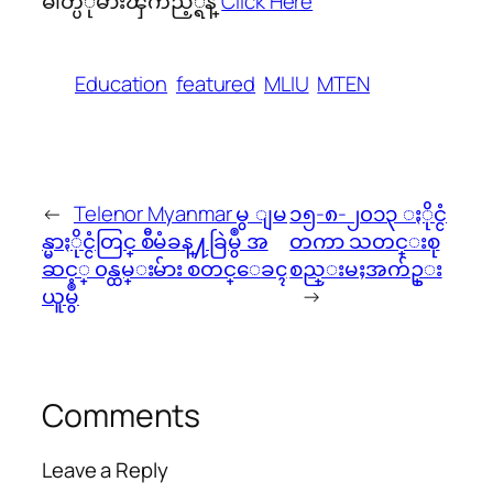
ဓါတ္ပံုမ်ားၾကည့္ရန္
Click Here
Education
featured
MLIU
MTEN
←
Telenor Myanmar မွ ျမ
၁၅-၈-၂၀၁၃ ႏိုင္ငံ
န္မာႏိုင္ငံတြင္ စီမံခန္႔ခြဲမွဳ အ
တကာ သတင္းစု
ဆင့္ ၀န္ထမ္းမ်ား စတင္ေခၚ
စည္းမႈအက်ဥ္း
ယူမွဳ
→
Comments
Leave a Reply