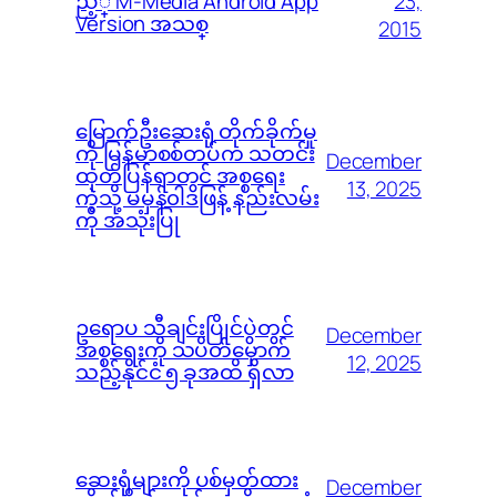
23,
ည့္ M-Media Android App
Version အသစ္
2015
မြောက်ဦးဆေးရုံ တိုက်ခိုက်မှု
ကို မြန်မာစစ်တပ်က သတင်း
December
ထုတ်ပြန်ရာတွင် အစ္စရေး
13, 2025
ကဲ့သို့ မမှန်၀ါဒဖြန့် နည်းလမ်း
ကို အသုံးပြု
ဥရောပ သီချင်းပြိုင်ပွဲတွင်
December
အစ္စရေးကို သပိတ်မှောက်
12, 2025
သည့်နိုင်ငံ ၅ ခုအထိ ရှိလာ
ဆေးရုံများကို ပစ်မှတ်ထား
December