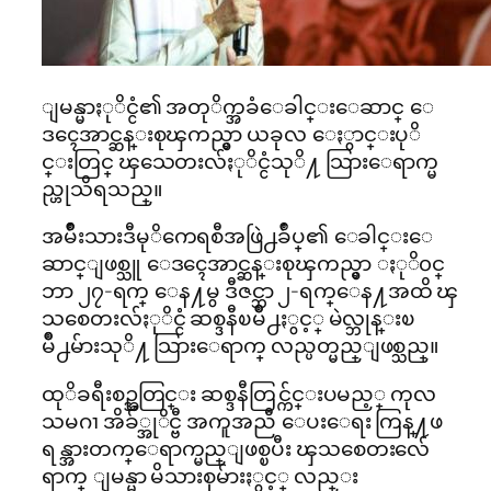
ျမန္မာႏုိင္ငံ၏ အတုိက္အခံေခါင္းေဆာင္ ေ
ဒၚေအာင္ဆန္းစုၾကည္မွာ ယခုလ ေႏွာင္းပုိ
င္းတြင္ ၾသေတးလ်ႏုိင္ငံသုိ႔ သြားေရာက္မ
ည္ဟုသိရသည္။
အမ်ိဳးသားဒီမုိကေရစီအဖြဲ႕ခ်ဳပ္၏ ေခါင္းေ
ဆာင္ျဖစ္သူ ေဒၚေအာင္ဆန္းစုၾကည္မွာ ႏုိ၀င္
ဘာ ၂၇-ရက္ ေန႔မွ ဒီဇင္ဘာ ၂-ရက္ေန႔အထိ ၾ
သစေတးလ်ႏုိင္ငံ ဆစ္ဒနီၿမိဳ႕ႏွင့္ မဲလ္ဘုန္းၿ
မိဳ႕မ်ားသုိ႔ သြားေရာက္ လည္ပတ္မည္ျဖစ္သည္။
ထုိခရီးစဥ္အတြင္း ဆစ္ဒနီတြင္က်င္းပမည့္ ကုလ
သမဂၢ အိခ်္အုိင္ဗီ အကူအညီ ေပးေရး ကြန္႔ဖ
ရန္အားတက္ေရာက္မည္ျဖစ္ၿပီး ၾသစေတးလ်ေ
ရာက္ ျမန္မာ မိသားစုမ်ားႏွင့္ လည္း