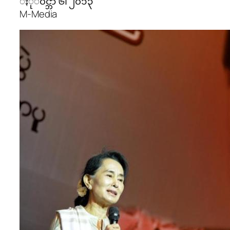
ႏုိ၀င္ဘာ ၆၊ ၂၀၁၃
M-Media