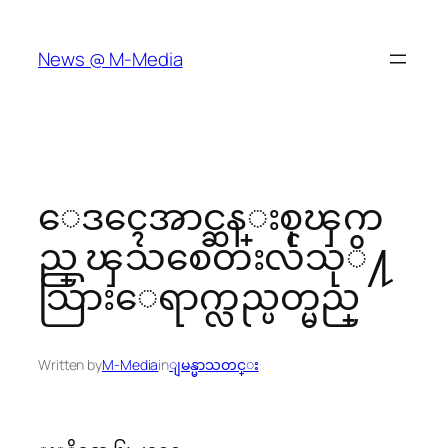
Skip
to
News @ M-Media
content
ေဒၚေအာင္ဆန္းစုၾက
ည္ ၾသစေတးလ်သုိ႔
သြားေရာက္လည္ပတ္မည္
Written by
M-Media
in
ျမန္မာသတင္း