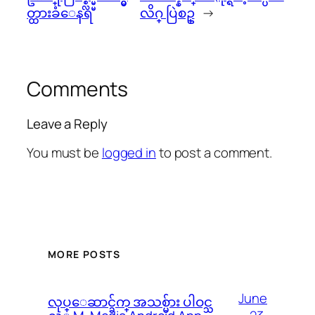
တ္ထားခံေနရ
လိဂ္ ပြဲစဥ္
→
Comments
Leave a Reply
You must be
logged in
to post a comment.
MORE POSTS
June
လုပ္ေဆာင္ခ်က္ အသစ္မ်ား ပါဝင္သ