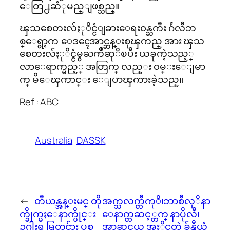
ေတြ႕ဆံုမည္ျဖစ္သည္။
ၾသစေတးလ်ႏုိင္ငံျခားေရး၀န္ႀကီး ဂ်ဴလီဘ
စ္ေရွာ့က ေဒၚေအာင္ဆန္းစုၾကည္ အား ၾသ
စေတးလ်ႏုိင္ငံမွႀကိဳဆုိၿပီး ယခုကဲ့သည့္
လာေရာက္မည့္ အတြက္ လည္း ၀မ္းေျမာ
က္ မိေၾကာင္း ေျပာၾကားခဲ့သည္။
Ref : ABC
Australia
DASSK
←
တီယန္အန္းမင္ တို
အက္သလက္တီကုိ၊ဘာစီလုိနာ
က္ခိုက္မႈေနာက္ပိုင္း
ေနာက္တဆင့္တက္ နာပိုလီ၊
ဥဂါးရ္ မြတ္စ္လင္မ္မ်ား ပစ္မွ
အာဆင္နယ္ အႏိုင္ရတဲ့ ခ်န္ပီယံ