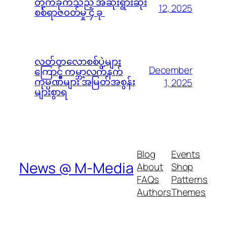
တိုက်ခိုက်သည့် အဆိုးရွားဆုံး
12, 2025
စစ်ရာဇ၀တ်မှု ၄ ခု
လတ်တလောစစ်ပွဲများ
December
ကြောင့် ကမ္ဘာ့လက်နက်
ကုမ္ပဏီများ အမြတ်အစွန်း
1, 2025
များစွာရ
Blog
Events
News @ M-Media
About
Shop
FAQs
Patterns
Authors
Themes