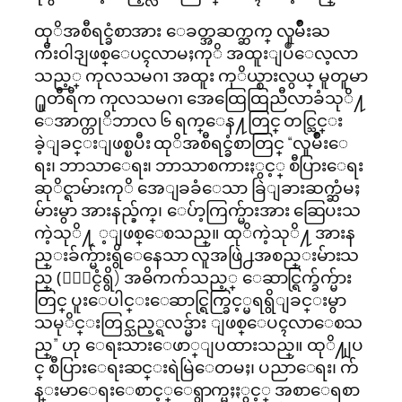
ထုိအစီရင္ခံစာအား ေခတ္အဆက္ဆက္ လူမ်ိဳးႀ
ကီး၀ါဒျဖစ္ေပၚလာမႈကုိ အထူးျပဳေလ့လာ
သည့္ ကုလသမဂၢ အထူး ကုိယ္စားလွယ္ မူတူမာ
႐ူတီရီက ကုလသမဂၢ အေထြေထြညီလာခံသုိ႔
ေအာက္တုိဘာလ ၆ ရက္ေန႔တြင္ တင္သြင္း
ခဲ့ျခင္းျဖစ္ၿပီး ထုိအစီရင္ခံစာတြင္ “လူမ်ိဳးေ
ရး၊ ဘာသာေရး၊ ဘာသာစကားႏွင့္ စီပြားေရး
ဆုိင္ရာမ်ားကုိ အေျခခံေသာ ခြဲျခားဆက္ဆံမႈ
မ်ားမွာ အားနည္ခ်က္၊ ေပ်ာ့ကြက္မ်ားအား ဆြေပးသ
ကဲ့သုိ႔ ့ျဖစ္ေစသည္။ ထုိကဲ့သုိ႔ အားန
ည္းခ်က္မ်ားရွိေနေသာ လူအဖြဲ႕အစည္းမ်ားသ
ည္ (ႏုိင္ငံရွိ) အဓိကက်သည့္ ေဆာင္ရြက္ခ်က္မ်ား
တြင္ ပူးေပါင္းေဆာင္ရြက္ခြင့္မရရွိျခင္းမွာ
သမုိင္းတြင္သည့္ရလဒ္မ်ား ျဖစ္ေပၚလာေစသ
ည္” ဟု ေရးသားေဖာ္ျပထားသည္။ ထုိ႔ျပ
င္ စီပြားေရးဆင္းရဲမြဲေတမႈ၊ ပညာေရး၊ က်
န္းမာေရးေစာင့္ေရွာက္မႈႏွင့္ အစာေရစာ