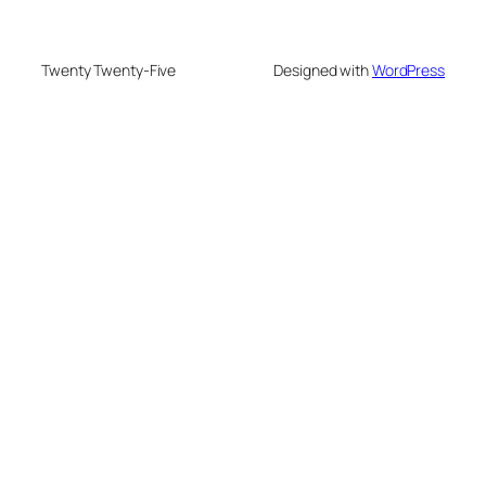
Twenty Twenty-Five
Designed with
WordPress