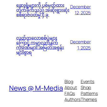
ဆေးရုံများကို ပစ်မှတ်ထား
December
တိုက်ခိုက်သည့် အဆိုးရွားဆုံး
12, 2025
စစ်ရာဇ၀တ်မှု ၄ ခု
လတ်တလောစစ်ပွဲများ
December
ကြောင့် ကမ္ဘာ့လက်နက်
ကုမ္ပဏီများ အမြတ်အစွန်း
1, 2025
များစွာရ
Blog
Events
News @ M-Media
About
Shop
FAQs
Patterns
Authors
Themes