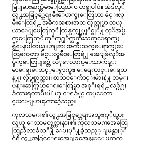
ခြဲျခားဆက္ဆံမႈေတြထဲက တစ္ခုပါပဲ။ အဲဒီလုိ
လူ႕အခြင့္အေရး ခ်ိဳးေဖာက္မႈေတြဟာ ခ်င္းလူ
မ်ိဳးေတြရဲ႕ အဓိကအစားအစာ ထုတ္လုပ္ရာ လယ္
ယာေျမေတြကုိ ထြန္ယက္လုပ္ကုိင္ဖုိ႔ လုိအပ္ခ်
က္ေတြကုိ တုိက္႐ုိက္အက်ိဳးသက္ေရာက္မႈ
ရွိေနပါတယ္။ အျခား အက်ိဳးသက္ေရာက္မႈေ
တြကေတာ့ ခ်င္းလူမ်ိဳးေတြရဲ႕ အေျခံလုိအ
ပ္ခ်က္ေတြျဖစ္တဲ့ လံုေလာက္ေသာက်န္း
မာေရးေစာင့္ေရွာက္မႈ၊ ေရေကာင္းေရသ
န္႔၊ လွ်ပ္စစ္ဓာတ္အား၊ စာသင္ေက်ာင္းမ်ားနဲ႔ လမ္း
ပန္းဆက္သြယ္ေရးေတြမွာ အစုိးရရဲ႕ လစ္လ်ဴ႐ႈ
ခံထားရတာမ်ိဳးပါ” ဟု ေရခ်ယ္က ထပ္ေလာ
င္းေျပာၾကားခဲ့သည္။
ကုလသမဂၢ၏ လူ႕အခြင့္အေရးအထူးကုိယ္စား
လွယ္ ေသာမတ္စ္ကင္တားနား၏ ကုလသမဂၢအေထြေ
ထြညီလာခံသုိ႔ ေပးပုိ႔ခဲ့သည့္ ျမန္မာႏုိ
င္ငံရွိ လူ႕အခြင့္အေရးအေျခအေနႏွင့္ ပက္သက္သ