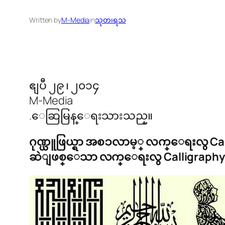
Written by
M-Media
in
သုတ၊ရသ
ဧျပီ ၂၉ ၊ ၂၀၁၄
M-Media
.ေဆြမြန္ေရးသားသည္။
ဂုဏ္ယူဖြယ္ရာ အစၥလာမ့္ လက္ေရးလွ C
ဆဲျဖစ္ေသာ လက္ေရးလွ Calligraphy