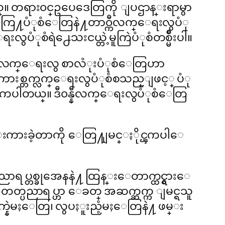
ယ္။ တရား၀င္ဥပေဒေတြကို ျပဌာန္းရာမွာ
့ အေကြ႔ပံုစံေတြနဲ႔တာ၀္ကီလက္ေရးလွပံု
စံရဲ႕ေသးငယ္တဲ့မူကြဲပံုစံတစ္မ်ဳိးပါ။
ာရဗီလက္ေရးလွ စာလံုးပံုစံေတြဟာ
ွီကားစ္တက္လက္ေရးလွပံုစံစသည္ျဖင့္ ပံု
့ၾကပါတယ္။ ဒီ၀န္နီလက္ေရးလွပံုစံေတြ
န္းကားခဲ့တာကို ေတြ႔ျမင္ႏိုင္ၾကပါေ
ာရပ္တစ္ခုအေနနဲ႔ ထြန္းေတာက္ထင္ရွားေ
အတတ္ပညာရပ္ဟာ ေခတ္ အဆက္ဆက္က ျမင္ရသူ
နဲမႈေတြ၊ လွပႏူးညံ့မႈေတြနဲ႔ ဖမ္း