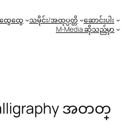
အထွေထွေ
သမိုင်း/အထုပ္ပတ္တိ
ဆောင်းပါး
M-Media ဆိုသည်မှာ
alligraphy အတတ္