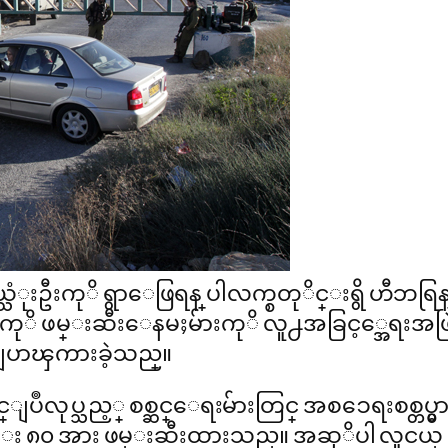
သံုးဦးကုိ ရွာေဖြရန္ ပါလက္စတုိင္းရွိ ဟီ
ုိ ဖမ္းဆီးေနမႈမ်ားကုိ လူ႕အခြင့္အေရးအဖြဲ႕မ်
ေျပာၾကားခဲ့သည္။
လုပ္သည့္ စစ္ဆင္ေရးမ်ားတြင္ အစၥေရးစစ္တပ္မွာ 
္း ၈၀ အား ဖမ္းဆီးထားသည္။ အဆုိပါ လူငယ္ ၃