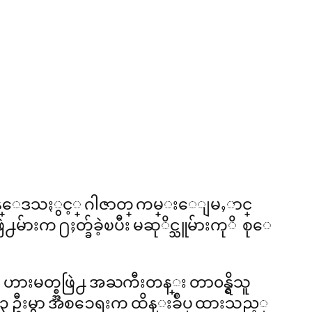
ဘရြန္ေဒသႏွင့္ ဂါဇာတ္ ကမ္းေျမႇာင္
ားက ႐ႈတ္ခ်ခဲ့ၿပီး မဆုိင္သူမ်ားကုိ စုေ
ဟားမတ္စ္အဖြဲ႕ အႀကီးတန္း တာ၀န္ရွိသူ
 ဦးမွာ အစၥေရးက ထိန္းခ်ဳပ္ ထားသည့္