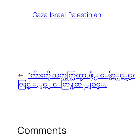
Gaza
Israel
Palestinian
←
“က်ားကို သက္သက္လြတ္စားဖို႕ ေမွ်ာ္လင့္ရ
လြင္ ႏွင့္ ေတြ႔ဆံုျခင္း
Comments