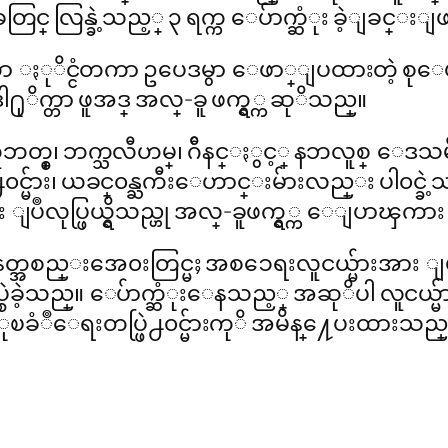
္ လြန္ခဲ့သည့္ ၃ ရက္က ေပ်ာက္ဆံုး ခဲ့ျခင္းျဖ
ုိင္ငံတကာ ဥပေဒမွာ ေဖာ္ျပထားတဲ့ စုေပါင
႐ုိက္တာ ဖူအဒ္ အလ္-ခူ ဖက္ရွ္က ဆုိသည္။
တ္စ္၊ ဘက္သလီဟမ္၊ ဂ်ီနင္ႏွင့္ နဘလူစ္ ေဒသမ်ာ
ဲ႕၀င္မ်ား၊ ယခင္၀န္ႀကီးေဟာင္းမ်ားလည္း ပါ၀င္ခ
ျပဳလုပ္ဖြယ္ရွိသည္ဟု အလ္-ခူဖက္ရွ္က ေျပာၾကား
နတ္အစည္းအေ၀းတြင္မႈ အစၥေရးလူငယ္မ်ားအား ျ
 စြပ္စြဲခဲ့သည္။ ေပ်ာက္ဆံုးေနသည့္ အဆုိပါ လူငယ
ုၿခံဳေရးတပ္ဖြဲ႕၀င္မ်ားကုိ အမိန္႔ေပးထားသည္