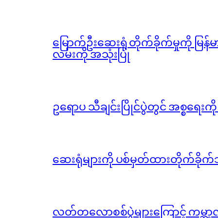
မြောက်ဦးဆေးရုံ တိုက်ခိုက်မှုကို မြန
လမ်းကို အသုံးပြု
ဥရောပ သီချင်းပြိုင်ပွဲတွင် အစ္စရေးက
ဆေးရုံများကို ပစ်မှတ်ထားတိုက်ခိုက်သ
လတ်တလောစစ်ပွဲများကြောင့် ကမ္ဘာ့