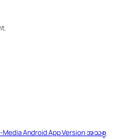
t.
 M-Media Android App Version အသစ္