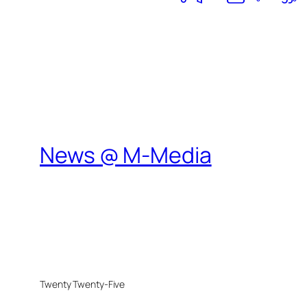
News @ M-Media
Twenty Twenty-Five