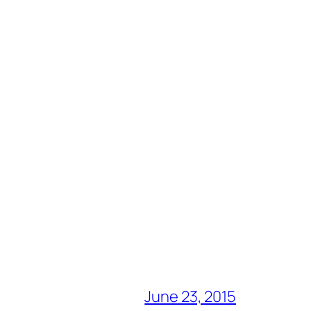
June 23, 2015