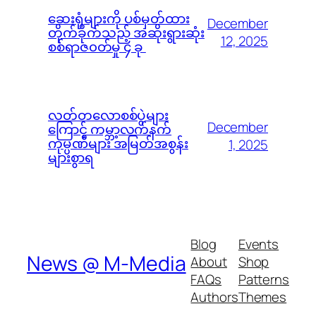
ဆေးရုံများကို ပစ်မှတ်ထား
December
တိုက်ခိုက်သည့် အဆိုးရွားဆုံး
12, 2025
စစ်ရာဇ၀တ်မှု ၄ ခု
လတ်တလောစစ်ပွဲများ
December
ကြောင့် ကမ္ဘာ့လက်နက်
ကုမ္ပဏီများ အမြတ်အစွန်း
1, 2025
များစွာရ
Blog
Events
News @ M-Media
About
Shop
FAQs
Patterns
Authors
Themes