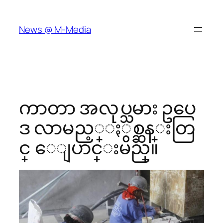
Skip
to
News @ M-Media
content
ကာတာ အလုပ္သမား ဥပေ
ဒ လာမည့္ႏွစ္ဆန္းတြ
င္ ေျပာင္းမည္။