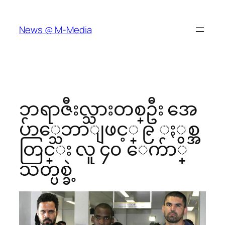
Skip
to
News @ M-Media
content
ဘရာဇီးလ္သားတစ္ဦး အေ
ပ်ာ္သေဘာျဖင့္ ၉ ႏွစ္အ
တြင္း လူ ၄၀ ေက်ာ္
သတ္ပစ္ခဲ့