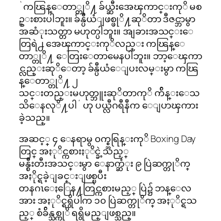
`ကၽြန္ေတာ္တုိ႔ ခ်ယ္ဆီးအေၾကာင္းကုိ မစ
ဥ္းစားပါဘူး။ ခ်န္ပီယံျဖစ္ဖုိ႔ဆုိတာ ဒီဇင္ဘာမွာ
အဆံုးသတ္တာ မဟုတ္ပါဘူး။ အျခားအသင္းေ
တြရဲ႕ အေၾကာင္းကုိလည္း ကၽြန္ေ
တာ္တုိ႔ ေတြးေတာမေနပါဘူး။ ဘာ့ေၾကာ
င္လည္းဆုိေတာ့ ခ်န္ပီယံေျပးလမ္းမွာ ကၽြ
န္ေတာ္တုိ႔ ၂
သင္းတည္းမဟုတ္ဘူးဆုိတာကုိ က်ိန္းေသ
သိေနလုိ႔ပါ´ ဟု ပယ္လီဂရီနီက ေျပာၾကား
ခဲ့သည္။
အဆင့္ ၄ ေနရာမွ ၀က္စ္ဘရြန္းကုိ Boxing Day
တြင္ အႏုိင္ကစားႏုိင္ခဲ့သည့္
မန္စီးတီးအသင္းမွာ ေနာက္ဆံုး ၉ ပြဲဆက္တုိက္
အႏိုင္ရခဲ့ျခင္းျဖစ္ၿပီး
တနဂၤေႏြေန႔တြင္ကစားမည့္ ပြဲ၌ ဘန္ေလ
အား အႏုိင္ရရွိပါက ၁၀ ပြဲဆက္တုိက္ အႏုိင္ရသ
ည့္ စံခ်ိန္သစ္ကုိ ရရွိမည္ျဖစ္သည္။