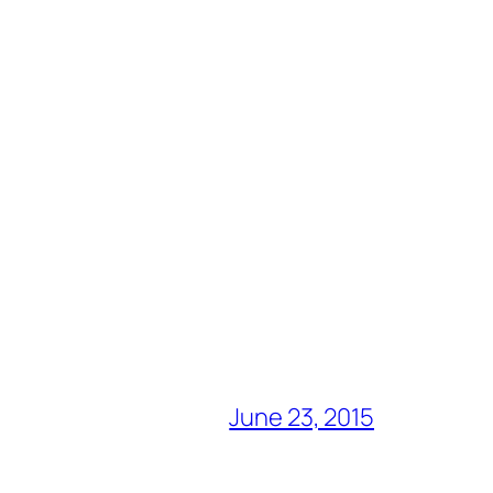
June 23, 2015