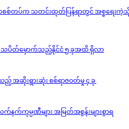
်မာစစ်တပ်က သတင်းထုတ်ပြန်ရာတွင် အစ္စရေးကဲ့သို့ 
ို သပိတ်မှောက်သည့်နိုင်ငံ ၅ ခုအထိ ရှိလာ
ည့် အဆိုးရွားဆုံး စစ်ရာဇ၀တ်မှု ၄ ခု
လက်နက်ကုမ္ပဏီများ အမြတ်အစွန်းများစွာရ