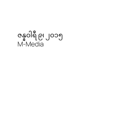
ဇန္န၀ါရီ ၉၊ ၂၀၁၅
M-Media