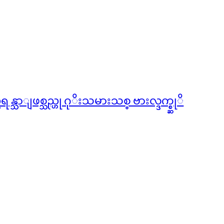
သာျဖစ္သည္ဟု ဂုိးသမားသစ္ ဗားလ္ဒက္စ္ဆုိ