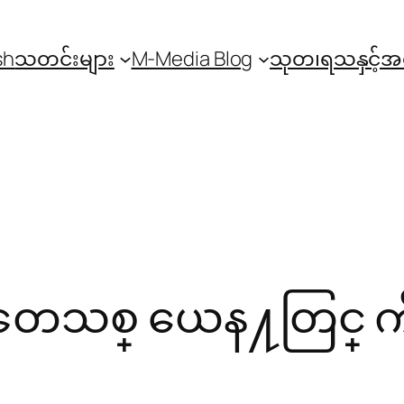
sh
သတင်းများ
M-Media Blog
သုတ၊ရသနှင့်
စ္ ယေန႔တြင္ က်မ္