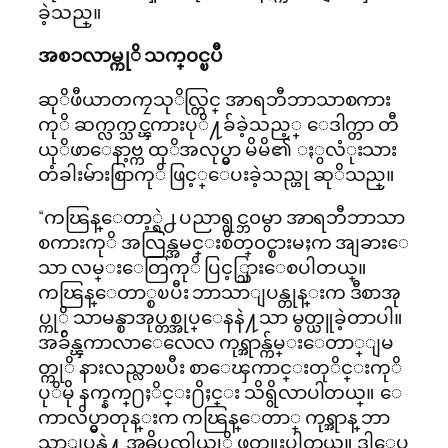
ခဲ့သည္။
အစၥလာမ္ကုိ သက္၀င္ၿပီ
ဆုိဖီယာတကၠသုိလ္တြင္ အာရဘီဘာသာစကား
ကုိ ဆက္လက္သင္ၾကားပုိ႔ခ်ခဲ့သည့္ ေဒါက္တာ တီ
ယုိဖာေနာ့ဗ္က ထုိအလုပ္မွာ မိမိ၏ ႏွလံုးသား
တံခါးမ်ားစြာကုိ ဖြင့္ေပးခဲ့သည္ဟု ဆုိသည္။
“ကၽြန္ေတာ့္ရဲ႕ ပညာရွင္ဘ၀မွာ အာရဘီဘာသာ
စကားကုိ အလြန္အမင္းစိတ္၀င္စားမႈက အျခားေ
သာ လမ္းေတြကုိ ပြင့္သြားေစပါတယ္။
ကၽြန္ေတာ္စၿပီး ဘာသာျပန္တုန္းက ဒီစာအု
ပ္ကုိ သာမန္စာအုပ္တစ္အုပ္ေနနဲ႔သာ မွတ္ယူခဲ့တာပါ။
အခ်ိန္ၾကာလာေလေလ ကုရ္အာန္က်မ္းေတာ္ျမ
တ္ကုိ နားလည္လာၿပီး စာေၾကာင္းတုိင္းကုိ
ပုိမို နက္နက္႐ႈိင္း႐ိႈင္း သိရွိလာပါတယ္။ ေ
ကာလိပ္မွာတုန္းက ကၽြန္ေတာ္ ကုရ္အာန္ ဘာ
သာျပန္နဲ႔ အဓိပၸါယ္ကုိ ဖတ္ဖူးပါတယ္။ ဒါေပ