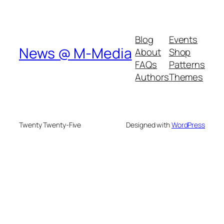
Blog
Events
News @ M-Media
About
Shop
FAQs
Patterns
Authors
Themes
Twenty Twenty-Five
Designed with
WordPress