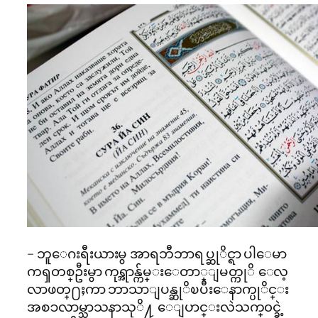
– ဘူေဂးရီးယားမွ အာရဘီဘာရပ္ဆုိင္ရာ ပါေမာ
ကၡတစ္ဦးမွာ ကုရ္အာန္က်မ္းေတာ္ျမတ္ကုိ ေလ့
လာဖတ္႐ႈကာ ဘာသာျပန္ဆုိၿပီးေနာက္ပုိင္း
အစၥလာမ္သာသနာသုိ႔ ေျပာင္းလဲသက္၀င္ခဲ့