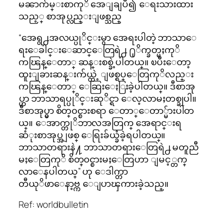
မၼာက်မ္းစာကုိ အေျချပဳ၍ ေရးသားထား
သည့္ စာအုပ္လည္းျဖစ္သည္
“အေရွ႕အလယ္ပုိင္းမွာ အေရးပါတဲ့ ဘာသာေ
ရးေခါင္းေဆာင္ေတြရဲ႕ ႐ုိက္ခတ္မႈကုိ
ကၽြန္ေတာ္ ဆန္းစစ္ခဲ့ပါတယ္။ ၿပီးေတာ့
ထူးျခားဆန္းက်ယ္တဲ့ ျဖစ္ရပ္ေတြကုိလည္း
ကၽြန္ေတာ္ ေဆြးေႏြးခဲ့ပါတယ္။ ဒီစာအု
ပ္ဟာ ဘာသာရပ္ပုိင္းဆုိင္ရာ ေလ့လာမႈတစ္ခုပါ။
ဒီစာအုပ္မွာ စိတ္၀င္စားစရာ ေတာ္ေတာ္မ်ားပါတ
ယ္။ ေအာက္တုိဘာလအတြက္ အေရာင္းရ
ဆံုးစာအုပ္အျဖစ္ ေရြးခ်ယ္ခံခဲ့ရပါတယ္။
ဘာသာတရားနဲ႔ ဘာသာတရားေတြရဲ႕ မတူညီ
မႈေတြကုိ စိတ္၀င္စားမႈေတြဟာ ျမင့္တက္
လာေနပါတယ္” ဟု ေဒါက္တာ
တီယုိဖာေနာ့ဗ္က ေျပာၾကားခဲ့သည္။
Ref: worldbulletin