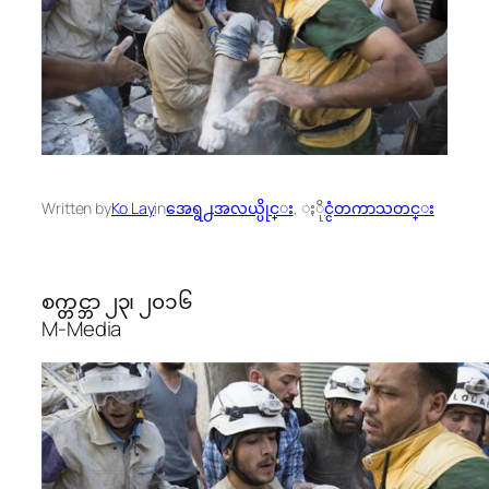
Written by
Ko Lay
in
အေရွ႕အလယ္ပိုင္း
, 
ႏိုင္ငံတကာသတင္း
စက္တင္ဘာ ၂၃၊ ၂၀၁၆
M-Media