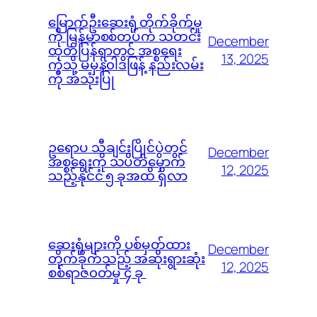
မြောက်ဦးဆေးရုံ တိုက်ခိုက်မှု
ကို မြန်မာစစ်တပ်က သတင်း
December
ထုတ်ပြန်ရာတွင် အစ္စရေး
13, 2025
ကဲ့သို့ မမှန်၀ါဒဖြန့် နည်းလမ်း
ကို အသုံးပြု
ဥရောပ သီချင်းပြိုင်ပွဲတွင်
December
အစ္စရေးကို သပိတ်မှောက်
12, 2025
သည့်နိုင်ငံ ၅ ခုအထိ ရှိလာ
ဆေးရုံများကို ပစ်မှတ်ထား
December
တိုက်ခိုက်သည့် အဆိုးရွားဆုံး
12, 2025
စစ်ရာဇ၀တ်မှု ၄ ခု