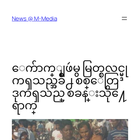
Skip
to
News @ M-Media
content
ေက်ာက္ျဖဴမွ မြတ္စလင္မ္ဒု
ကၡသည္အခ်ိဳ႕ စစ္ေတြ
ဒုကၡသည္ စခန္းသို႔ေ
ရာက္