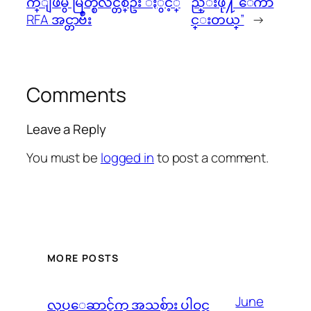
က္ျဖဴမွ မြတ္စလင္တစ္ဦး ႏွင့္
ည္းဖို႔ ေကာ
RFA အင္တာဗ်ဳး
င္းတယ္”
→
Comments
Leave a Reply
You must be
logged in
to post a comment.
MORE POSTS
June
လုပ္ေဆာင္ခ်က္ အသစ္မ်ား ပါဝင္သ