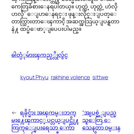
ကေတြခံစားေနရပါတယ္။ ဟုတ္ကဲ့ ဟုတ္ကဲ့ ဟဲလို
ဟလို” ေျပာေနရင္း ဖုန္းလိုင္းျပတ္ေ
တာက္သြားတာေၾကာငိ့ အဆက္အသြယ္ျပန္ရတာ
နဲ႔ ထပ္မံေဖာ္ျပေပးပါမည္။
ဓါတ္ပံုမ်ားၾကည့္လိုလွ်င္
kyout Phyu
rakhine volence
sittwe
←
ရခိုင္မ်ား အၾကမ္းဘက္
“အျပစ္မဲ့ ျပည္
မႈ႔ေၾကာင့္ ပင္လယ္ျပင္သို႔
သူေတြ ေ
ထြက္ေျပးရေသာ ေက်ာ
သေနတာ ဝမ္းန