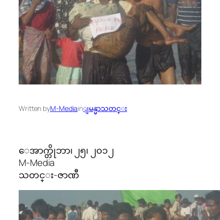
Written by
M-Media
in
ျမန္မာသတင္း
ေအာက္တိုဘာ၊ ၂၅၊ ၂၀၁၂
M-Media
သတင္း-ဇာဏီ