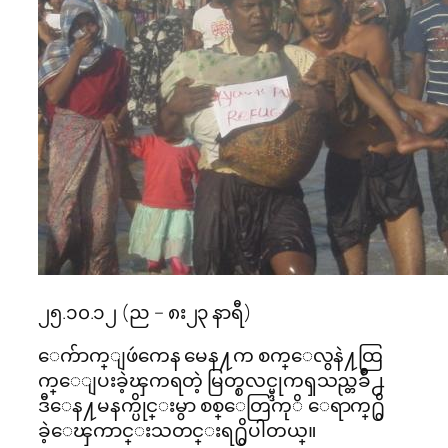
၂၅.၁၀.၁၂ (ည – ၈း၂၃ နာရီ)
ေက်ာက္ျဖဴကေန မေန႔က စက္ေလွနဲ႔ထြ
က္ေျပးခဲ့ၾကရတဲ့ မြတ္စလင္မ္ဒုကၡသည္တခ်ဳိ႕
ဒီေန႔မနက္ပိုင္းမွာ စစ္ေတြကုိ ေရာက္႐ွိ
ခဲ့ေၾကာင္းသတင္းရ႐ွိပါတယ္။