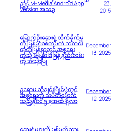
23,
ည့္ M-Media Android App
Version အသစ္
2015
မြောက်ဦးဆေးရုံ တိုက်ခိုက်မှု
ကို မြန်မာစစ်တပ်က သတင်း
December
ထုတ်ပြန်ရာတွင် အစ္စရေး
13, 2025
ကဲ့သို့ မမှန်၀ါဒဖြန့် နည်းလမ်း
ကို အသုံးပြု
ဥရောပ သီချင်းပြိုင်ပွဲတွင်
December
အစ္စရေးကို သပိတ်မှောက်
12, 2025
သည့်နိုင်ငံ ၅ ခုအထိ ရှိလာ
ဆေးရုံများကို ပစ်မှတ်ထား