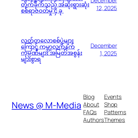
December
တိုက်ခိုက်သည့် အဆိုးရွားဆုံး
12, 2025
စစ်ရာဇ၀တ်မှု ၄ ခု
လတ်တလောစစ်ပွဲများ
December
ကြောင့် ကမ္ဘာ့လက်နက်
ကုမ္ပဏီများ အမြတ်အစွန်း
1, 2025
များစွာရ
Blog
Events
News @ M-Media
About
Shop
FAQs
Patterns
Authors
Themes