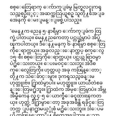
စစ္ေတြေရာက္ ေက်ာက္ျဖဴမွ မြတ္စလင္မ္ဒုကၡ
သည္တစ္ဦးႏွင့္ အဆက္အသြယ္ရစဥ္ သူတို႔အေျခ
အေနကို ေမးျမန္းျဖစ္ခဲ့ပါသည္။
“မေန႔က ညေန ၅-နာရီမွာ ေက်ာက္ျဖဴက ထြ
က္ခဲ့ပါတယ္။ မေန႔ညကေတာ့ ပင္လယ္ထဲမွာပဲ အိပ္ခဲ့
ၾကပါတယ္။ ဒီေန႔မနက္ ၆-နာရီမွာ စစ္ေတြ
ကိုေရာက္တယ္။ အခုလည္းေနာက္ထပ္ စက္ေလွ
၁၅-စီး စစ္ေတြကိုေရာက္တယ္။ ပင္လယ္က ရြာ၀မွာ
ပဲ႐ွိေသးတယ္။ ေပးမ၀င္ေသးဘူး အဲဒီစ
က္ေလွေတြကို။ ဟုတ္တယ္ အခု ကၽြန္ေတာ္
တို႔က သဲေခ်ာင္းမွာ။ ဒုကၡသည္စခန္းမ
ဟုတ္ဘူးဗ်။ ႐ြာထဲမွာပါ။ မဟုတ္ဘူး။ ယာယီတဲစခ
န္းေတြမ႐ွိဘူး။ ႐ြာထဲက အိမ္ေတြမွာပဲ။ အိမ္တ
အိမ္စီကေန လူ ၄-၅ ေယာက္စီေခၚထားၾကတ
ယ္။ ဟုတ္ကဲ့ ဒီ႐ြာမွာေတာ့ အခုအခ်ိန္ထိ ရခိုင္ေတြ
ဘက္က ျပႆနာ႐ွာမယ့္ပုံစံ မ႐ွိေသးဘူး။ ဒါေပမ
ယိ့ ကၽြန္ေတာ္တို႔ စိတ္မေအးပါဘူး။ ေသာ