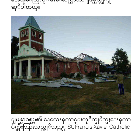
ဆုိပါတယ္။
ျမန္မာစစ္တပ္၏ ေလေၾကာင္းတုိက္ခုိက္မႈေၾကာ
ပ်က္ဆီးသြားသည္ဆုိသည့္ St. Francis Xavier Catholic