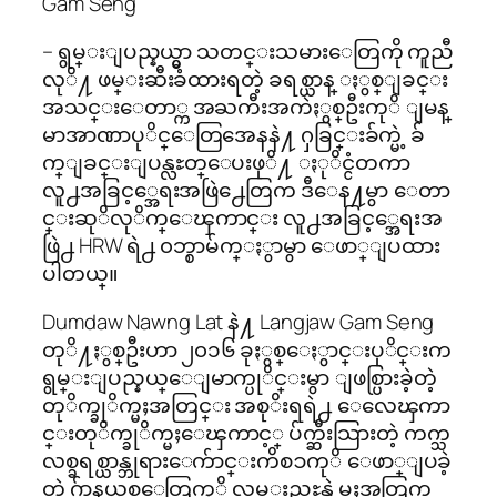
Gam Seng
– ရွမ္းျပည္နယ္မွာ သတင္းသမားေတြကို ကူညီ
လုိ႔ ဖမ္းဆီးခံထားရတဲ့ ခရစ္ယာန္ ႏွစ္ျခင္း
အသင္းေတာ္က အႀကီးအကဲႏွစ္ဦးကုိ ျမန္
မာအာဏာပုိင္ေတြအေနနဲ႔ ႁခြင္းခ်က္မဲ့ ခ်
က္ျခင္းျပန္လႊတ္ေပးဖုိ႔ ႏုိင္ငံတကာ
လူ႕အခြင့္အေရးအဖြဲ႕ေတြက ဒီေန႔မွာ ေတာ
င္းဆုိလုိက္ေၾကာင္း လူ႕အခြင့္အေရးအ
ဖြဲ႕ HRW ရဲ႕ ၀ဘ္စာမ်က္ႏွာမွာ ေဖာ္ျပထား
ပါတယ္။
Dumdaw Nawng Lat နဲ႔ Langjaw Gam Seng
တုိ႔ႏွစ္ဦးဟာ ၂၀၁၆ ခုႏွစ္ေႏွာင္းပုိင္းက
ရွမ္းျပည္နယ္ေျမာက္ပုိင္းမွာ ျဖစ္ပြားခဲ့တဲ့
တုိက္ခုိက္မႈအတြင္း အစုိးရရဲ႕ ေလေၾကာ
င္းတုိက္ခုိက္မႈေၾကာင့္ ပ်က္ဆီးသြားတဲ့ ကက္သ
လစ္ခရစ္ယာန္ဘုရားေက်ာင္းကိစၥကုိ ေဖာ္ျပခဲ့
တဲ့ ဂ်ာနယ္လစ္ေတြကုိ လမ္းညႊန္ခဲ့မႈအတြက္