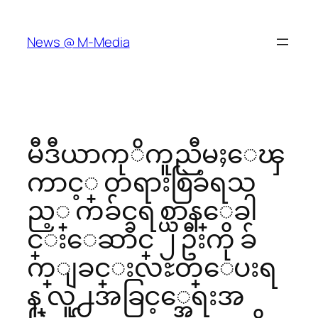
Skip
to
News @ M-Media
content
မီဒီယာကုိကူညီမႈေၾ
ကာင့္ တရားစြဲခံရသ
ည့္ ကခ်င္ခရစ္ယာန္ေခါ
င္းေဆာင္ ၂ ဦးကို ခ်
က္ျခင္းလႊတ္ေပးရ
န္ လူ႕အခြင့္အေရးအ