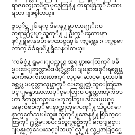
ရာဇ၀တ္မႈဆုိင္ရာ ပုဒ္မေတြနဲ႔ တရားစြဲဆုိ ခံထား
ရတာ ျဖစ္ပါတယ္။
ဇူလုိင္လ ၂၆ ရက္ ဒီေန႔မွာ လား႐ႈိးက
တရား႐ံုးမွာ သူတုိ႔ ၂ ဦးကုိ ၾကားနာ
ဖုိ႔ရွိေနၿပီး ေထာင္ဒဏ္ ၆ ႏွစ္ကေန ၈ ႏွစ္ေ
လာက္ ခ်ခံရဖုိ႔ရွိေနပါတယ္။
“ကခ်င္နဲ႔ ရွမ္းျပည္နယ္က အရပ္သားေတြကုိ ၿခိ
မ္းေျခာက္တာမ်ိဳး၊ ဖိႏွိပ္တာမ်ိဳး ျမန္မာအစုိးရစစ္တပ္က
ႀကိဳးႀကိဳးစားစားကုိ လုပ္ေဆာင္ေနတာပါ။
စစ္တပ္က မဟုတ္တာလုပ္တာကုိ ေဖာ္ထုတ္တဲ့သူေတြအေ
ပၚ ျမန္မာအာဏာပုိင္ေတြက ပစ္မွတ္ထားတဲ့ကိစၥ
ဟာ ဒီတစ္ခုတည္း မဟုတ္ပါဘူး။ ဒါေပမယ့္
အခုကိစၥကုိ ေနာက္ဆုတ္ေပးဖုိ႔ သိပ္ၿပီး ေ
နာက္မက်ေသးပါဘူး။ သူတုိ႔အေနနဲ႔ စြဲခ်က္ေ
တြကုိ ႐ုပ္သိမ္းၿပီး ဒီလူႏွစ္ဦးကုိ ခ်က္ျခင္း
ျပန္လႊတ္ေပးသင့္ပါတယ္” လုိ႔ လူ႕အခြင့္အေ