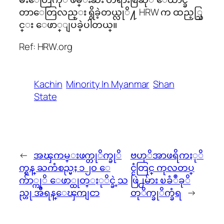
တာေတြလည္း ရွိခဲ့တယ္လုိ႔ HRW က ထည့္သြ
င္း ေဖာ္ျပခဲ့ပါတယ္။
Ref: HRW.org
Kachin
Minority In Myanmar
Shan
State
←
အၾကမ္းဖက္တုိက္ခုိ
ဗဟုိအာဖရိကႏုိ
က္ရန္ ႀကံစည္မႈ ၁၂၀ ေ
င္ငံတြင္ ကုလတပ္
က်ာ္ကုိ ေဖာ္ထုတ္ႏုိင္ခဲ့သ
ဖြဲ႕မ်ား ၿခံဳခုိ
ည္ဟု အီရန္ေၾကျငာ
တုိက္ခုိက္ခံရ
→