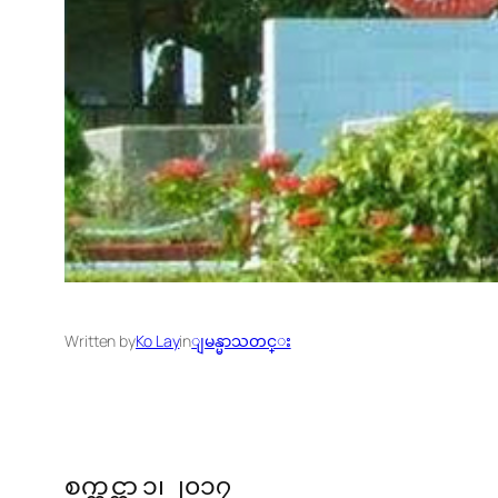
Written by
Ko Lay
in
ျမန္မာသတင္း
စက္တင္ဘာ ၁၊ ၂၀၁၇