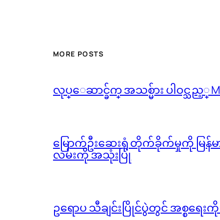
MORE POSTS
လုပ္ေဆာင္ခ်က္ အသစ္မ်ား ပါဝင္သည့္
မြောက်ဦးဆေးရုံ တိုက်ခိုက်မှုကို မြန
လမ်းကို အသုံးပြု
ဥရောပ သီချင်းပြိုင်ပွဲတွင် အစ္စရေးက