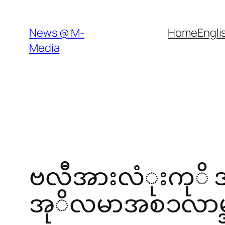
Skip
to
News @ M-
Home
Engli
content
Media
ဗလီအားလံုးကုိ အခ်
အုိလမာအစၥလာမ္