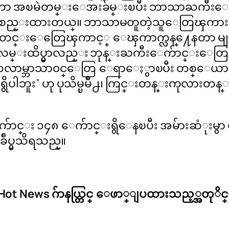
ဟာ အၿမဲတမ္းေအးခ်မ္းၿပီး ဘာသာႀကီးေ
ြဲ႕စည္းထားတယ္။ ဘာသာမတူတဲ့သူေတြၾကားမွာလ
တင္းေတြေၾကာင့္ ေၾကာက္လန္႔ေနတာ မျဖစ္
၊ လမ္းထိပ္မွာလည္း ဘုန္းႀကီးေက်ာင္းေတ
ာမ္ဘာသာ၀င္ေတြ ေရာေႏွာၿပီး တစ္ေယာ
ပါဘူး” ဟု ပုသိမ္ၿမိဳ႕၊ ကြင္းတန္းကုလားတန
 ၁၄၈ ေက်ာင္းရွိေနၿပီး အမ်ားဆံုးမွာ ပုသိ
ပ္မွသိရသည္။
ုတ္ Hot News ဂ်ာနယ္တြင္ ေဖာ္ျပထားသည့္အတ