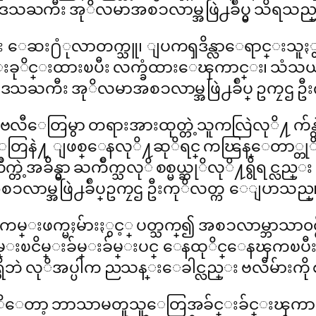
ကီး အုိလမာအစၥလာမ္အဖြဲ႕ခ်ဳပ္မွ သိရသည္
ၿပီး ေဆး႐ံုလာတက္သူ၊ ျပကၡဒိန္လာေရာင္းသူႏွ
္းခုိင္းထားၿပီး လက္ခံထားေၾကာင္း၊ သံသယရ
ကီး အုိလမာအစၥလာမ္အဖြဲ႕ခ်ဳပ္ ဥကၠဌ ဦးက
ီေတြမွာ တရားအားထုတ္တဲ့သူကလြဲလုိ႔ က်န္တ
ါေတြနဲ႔ ျဖစ္ေနလုိ႔ဆုိရင္ ကၽြန္ေတာ္တုိ႔
တဲ့အခ်ိန္မွာ ႀကိဳက္သလုိ စစ္မယ္ဆုိလုိ႔ရွိရင္လ
ာမ္အဖြဲ႕ခ်ဳပ္ဥကၠဌ ဦးကုိလတ္က ေျပာသည္
ၾကမ္းဖက္မႈမ်ားႏွင့္ ပတ္သက္၍ အစၥလာမ္ဘာသာ၀
ငိမ္းၿငိမ္းခ်မ္းခ်မ္းပင္ ေနထုိင္ေနၾက
န္မႈမရွိဘဲ လုိအပ္ပါက ညသန္းေခါင္လည္း ဗလီမ်
္းဆုိေတာ့ ဘာသာမတူသူေတြအခ်င္းခ်င္းၾကားမ