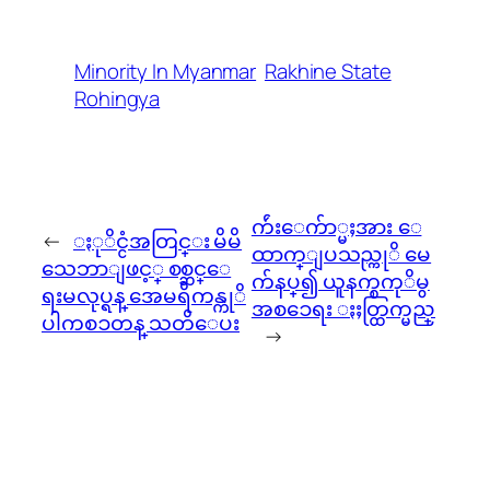
Minority In Myanmar
Rakhine State
Rohingya
က်ဴးေက်ာ္မႈအား ေ
←
ႏုိင္ငံအတြင္း မိမိ
ထာက္ျပသည္ကုိ မေ
သေဘာျဖင့္ စစ္ဆင္ေ
က်နပ္၍ ယူနက္စကုိမွ
ရးမလုပ္ရန္ အေမရိကန္ကုိ
အစၥေရး ႏႈတ္ထြက္မည္
ပါကစၥတန္ သတိေပး
→