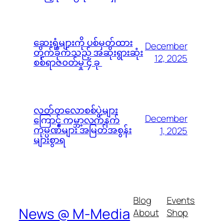
ဆေးရုံများကို ပစ်မှတ်ထား
December
တိုက်ခိုက်သည့် အဆိုးရွားဆုံး
12, 2025
စစ်ရာဇ၀တ်မှု ၄ ခု
လတ်တလောစစ်ပွဲများ
December
ကြောင့် ကမ္ဘာ့လက်နက်
ကုမ္ပဏီများ အမြတ်အစွန်း
1, 2025
များစွာရ
Blog
Events
News @ M-Media
About
Shop