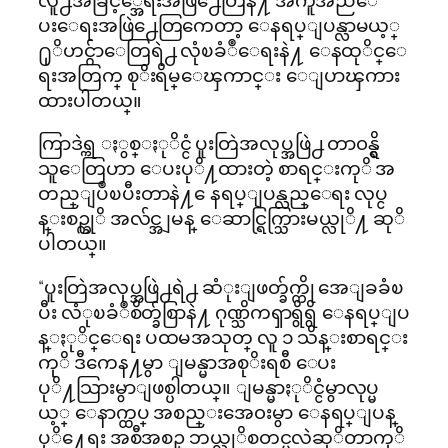
ပးေရးအဖြဲ႕ေတြကေတာ့ ေနရပ္ျပန္လာမယ့္
႐ုိဟင္ဂ်ာေတြရဲ႕ လုံၿခံဳေရးနဲ႔ ေနထုိင္ေ
ရးအတြက္ စုိးရိမ္ေၾကာင္း ေျပာၾကား
ထားပါတယ္။
ကြာဒဲရ္က ႏွစ္ႏုိင္ငံ ပူးတြဲအလုပ္အဖြဲ႕ တာ၀န္ရွိ
သူေတြဟာ ေပးပုိ႔ထားတဲ့ စာရင္းကုိ အ
တည္ျပဳၿပီးတာနဲ႔ ေနရပ္ျပန္လည္ေရး လုပ္င
န္းစဥ္ကုိ အလ်င္အျမန္ ေဆာင္ရြက္သြားမယ္လုိ႔ ဆုိ
ပါတယ္။
“ပူးတြဲအလုပ္အဖြဲ႕ရဲ႕ ဆံုးျဖတ္ခ်က္ကို အေျခခံၿ
ပီး လံုၿခံဳစိတ္ခ်စြာနဲ႔ ဂုဏ္သိကၡာရွိရွိ ေနရပ္ျပ
န္ႏုိင္ေရး ပထမအသုတ္ လူ ၁ သိန္းစာရင္း
ကုိ ဒီကေန႔မွာ ျမန္မာအစုိးရစီ ေပး
ပုိ႔သြားမွာျဖစ္ပါတယ္။ ျမန္မာႏုိင္ငံမွာလုပ္မ
ယ့္ ေနာက္ထပ္ အစည္းအေ၀းမွာ ေနရပ္ျပန္
ပုိ႔ေရး အစီအစဥ္ ဘယ္လုိစတင္မလဲဆုိတာကုိ