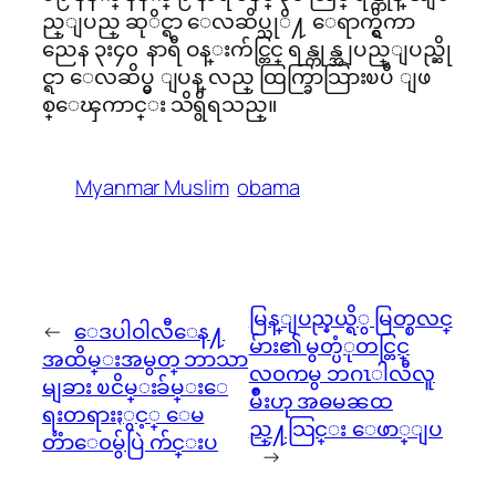
ည္ျပည္ ဆုိင္ရာ ေလဆိပ္သုိ႔ ေရာက္ရွိကာ
ညေန ၃း၄၀ နာရီ ဝန္းက်င္တြင္ ရန္ကုန္အျပည္ျပည္ဆို
င္ရာ ေလဆိပ္မွ ျပန္ လည္ ထြက္ခြာသြားၿပီ ျဖ
စ္ေၾကာင္း သိရွိရသည္။
Myanmar Muslim
obama
မြန္ျပည္နယ္ရိွ မြတ္စလင္
←
ေဒပါဝါလီေန႔
မ်ား၏ မွတ္ပံုတင္တြင္
အထိမ္းအမွတ္ ဘာသာ
လ၀ကမွ ဘဂၤါလီလူ
မျခား ၿငိမ္းခ်မ္းေ
မ်ိဳးဟု အဓမၼထ
ရးတရားႏွင့္ ေမ
ည္႔သြင္း ေဖာ္ျပ
တၱာေ၀မွ်ပြဲ က်င္းပ
→