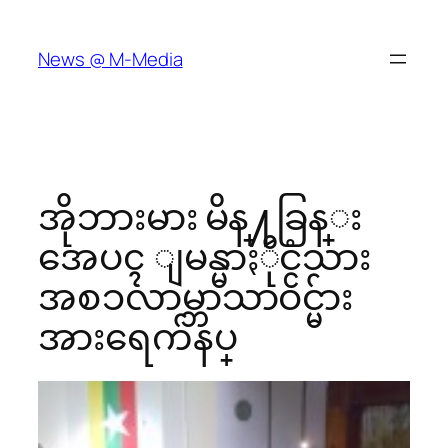
Skip
to
News @ M-Media
content
အိုဘားမား မိန္႔ခြန္း
အေပၚ ျမန္မာႏိုင္ငံသား
အစၥလာမ္ဘာသာဝင္မ်ား
အားရေက်နပ္