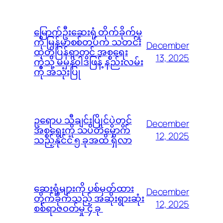
မြောက်ဦးဆေးရုံ တိုက်ခိုက်မှု
ကို မြန်မာစစ်တပ်က သတင်း
December
ထုတ်ပြန်ရာတွင် အစ္စရေး
13, 2025
ကဲ့သို့ မမှန်၀ါဒဖြန့် နည်းလမ်း
ကို အသုံးပြု
ဥရောပ သီချင်းပြိုင်ပွဲတွင်
December
အစ္စရေးကို သပိတ်မှောက်
12, 2025
သည့်နိုင်ငံ ၅ ခုအထိ ရှိလာ
ဆေးရုံများကို ပစ်မှတ်ထား
December
တိုက်ခိုက်သည့် အဆိုးရွားဆုံး
12, 2025
စစ်ရာဇ၀တ်မှု ၄ ခု