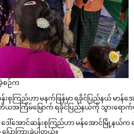
ခဲ့စဉ်က
်ဆန်းစုကြည်ဟာ မနက်ဖြန်မှာ ရခိုင်ပြည်နယ် မာန်အောင
ဒုတိယအကြိမ်မြောက် ရခိုင်ပြည်နယ်ကို သွားရောက်မ
 ဒေါ်အောင်ဆန်းစုကြည်ဟာ မန်အောင်မြို့နယ်က နေစ
 ပြောကြားခဲ့ပါတယ်။