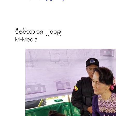
ဒီဇင်ဘာ ၁၈၊ ၂၀၁၉
M-Media