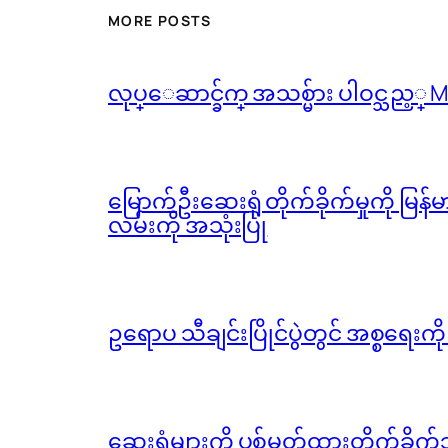
MORE POSTS
လုပ္ေဆာင္ခ်က္ အသစ္မ်ား ပါဝင္သည့္
မြောက်ဦးဆေးရုံ တိုက်ခိုက်မှုကို မြန
လမ်းကို အသုံးပြု
ဥရောပ သီချင်းပြိုင်ပွဲတွင် အစ္စရေးက
ဆေးရုံများကို ပစ်မှတ်ထားတိုက်ခိုက်သ