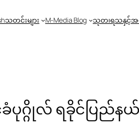
sh
သတင်းများ
M-Media Blog
သုတ၊ရသနှင့်
ခံပုဂ္ဂိုလ် ရခိုင်ပြည်န