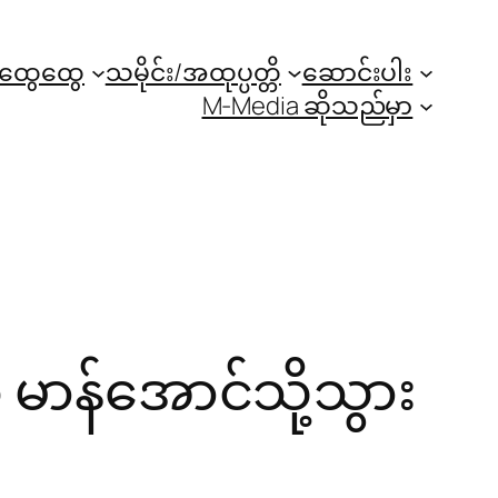
အထွေထွေ
သမိုင်း/အထုပ္ပတ္တိ
ဆောင်းပါး
M-Media ဆိုသည်မှာ
ယ် မာန်အောင်သို့သွား