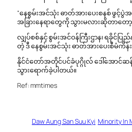
“နေစွမ်းအင်သုံး ဓာတ်အားပေးစနစ် ဖွင့်ပွ
အခြားနေရာတွေကို သွားမလားဆိုတာတော့ 
လျှပ်စစ်နှင့် စွမ်းအင်ဝန်ကြီးဌာန၊ ရခိုင်
တဲ့ ဒီ နေစွမ်းအင်သုံး ဓာတ်အားပေးစီမံကိန်း
နိုင်ငံတော်အတိုင်ပင်ခံပုဂ္ဂိုလ် ဒေါ်အောင
သွားရောက်ခဲ့ပါတယ်။
Ref: mmtimes
Daw Aung San Suu Kyi
Minority In