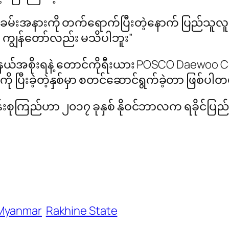
ဲအခမ်းအနားကို တက်ရောက်ပြီးတဲ့နောက် ပြည်သူလူထု
ကျွန်တော်လည်း မသိပါဘူး”
ပြည်နယ်အစိုးရနဲ့ တောင်ကိုရီးယား POSCO Daewoo C
ကို ပြီးခဲ့တဲ့နှစ်မှာ စတင်ဆောင်ရွက်ခဲ့တာ ဖြစ်ပါ
်ဆန်းစုကြည်ဟာ ၂၀၁၇ ခုနှစ် နိုဝင်ဘာလက ရခိုင်ပြည
 Myanmar
Rakhine State