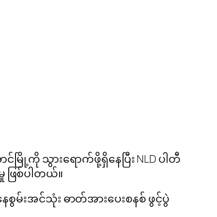
်မြို့ကို သွားရောက်ဖို့ရှိနေပြီး NLD ပါတီ
ှု ဖြစ်ပါတယ်။
ွမ်းအင်သုံး ဓာတ်အားပေးစနစ် ဖွင့်ပွဲ