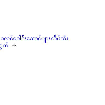
်စလင်ခေါင်းဆောင်များ ထိပ်သီး
ထွက်
→