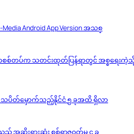
 M-Media Android App Version အသစ္
်မာစစ်တပ်က သတင်းထုတ်ပြန်ရာတွင် အစ္စရေးကဲ့သို့ 
ို သပိတ်မှောက်သည့်နိုင်ငံ ၅ ခုအထိ ရှိလာ
ည့် အဆိုးရွားဆုံး စစ်ရာဇ၀တ်မှု ၄ ခု