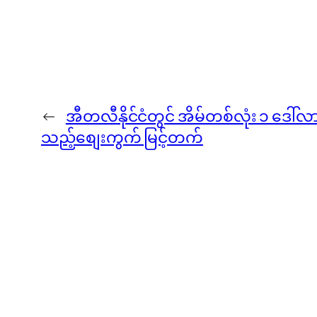
←
အီတလီနိုင်ငံတွင် အိမ်တစ်လုံး ၁ ဒေါ်လာ
သည့်စျေးကွက် မြင့်တက်