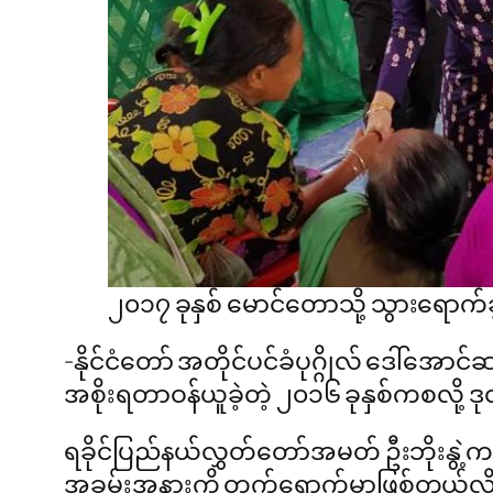
၂၀၁၇ ခုနှစ် မောင်တောသို့ သွားရောက်
-နိုင်ငံတော် အတိုင်ပင်ခံပုဂ္ဂိုလ် ဒေါ်အောင
အစိုးရတာဝန်ယူခဲ့တဲ့ ၂၀၁၆ ခုနှစ်ကစလို့ 
ရခိုင်ပြည်နယ်လွှတ်တော်အမတ် ဦးဘိုးနွဲ့က
အခမ်းအနားကို တက်ရောက်မှာဖြစ်တယ်လို့