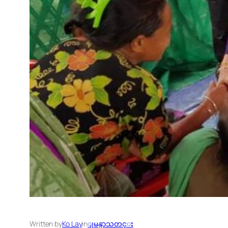
Written by
Ko Lay
in
ျမန္မာသတင္း