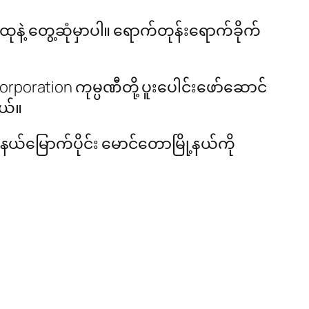
နဲ့ တွေ့ဆုံမှာပါ။ ရောက်တုန်းရောက်ခိုက်
orporation ကုမ္ပဏီတို့ ပူးပေါင်းဖော်ဆောင်
တယ်။
်နယ်မြောက်ပိုင်း မောင်တောမြို့နယ်ကို