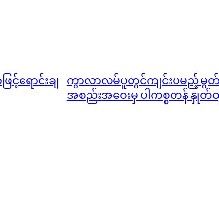
ဖြင့်ရောင်းချ
ကွာလာလမ်ပူတွင်ကျင်းပမည့် မွတ
အစည်းအဝေးမှ ပါကစ္စတန် နှုတ်