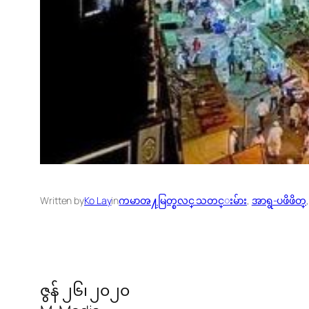
Written by
Ko Lay
in
ကမာၻ႔မြတ္စလင္ သတင္းမ်ား
, 
အာရွ-ပဖိဖိတ္
ဇွန် ၂၆၊ ၂၀၂၀