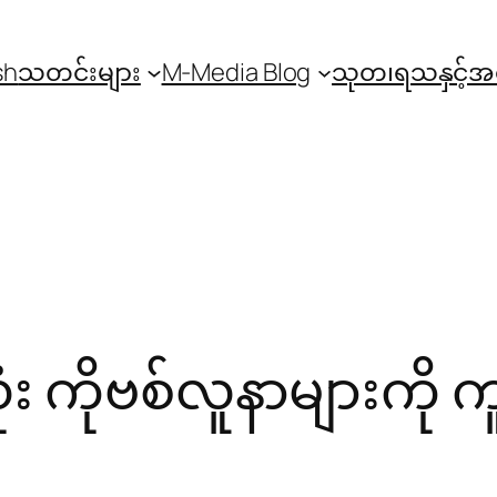
sh
သတင်းများ
M-Media Blog
သုတ၊ရသနှင့်
ုံး ကိုဗစ်လူနာများကို 