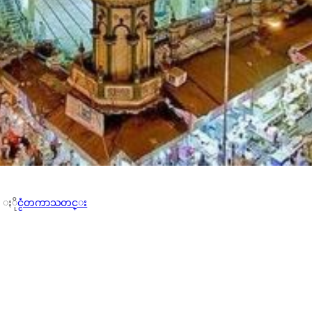
, 
ႏိုင္ငံတကာသတင္း