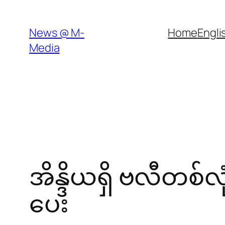
Skip
to
News @ M-
Home
Engli
content
Media
အိန္ဒိယရှိ ဗလီတစ်လ
ပေး