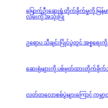
မြောက်ဦးဆေးရုံ တိုက်ခိုက်မှုကို မြန
လမ်းကို အသုံးပြု
ဥရောပ သီချင်းပြိုင်ပွဲတွင် အစ္စရေးက
ဆေးရုံများကို ပစ်မှတ်ထားတိုက်ခိုက်သ
လတ်တလောစစ်ပွဲများကြောင့် ကမ္ဘာ့