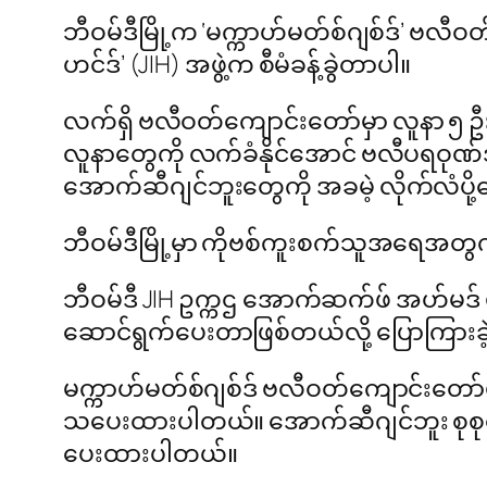
ဘီဝမ်ဒီမြို့က ‘မက္ကာဟ်မတ်စ်ဂျစ်ဒ်’ ဗလီဝ
ဟင်ဒ်’ (JIH) အဖွဲ့က စီမံခန့်ခွဲတာပါ။
လက်ရှိ ဗလီဝတ်ကျောင်းတော်မှာ လူနာ ၅
လူနာတွေကို လက်ခံနိုင်အောင် ဗလီပရဝုဏ်
အောက်ဆီဂျင်ဘူးတွေကို အခမဲ့ လိုက်လံပ
ဘီဝမ်ဒီမြို့မှာ ကိုဗစ်ကူးစက်သူအရေအတွက
ဘီဝမ်ဒီ JIH ဥက္ကဌ အောက်ဆက်ဖ် အဟ်မဒ် 
ဆောင်ရွက်ပေးတာဖြစ်တယ်လို့ ပြောကြားခ
မက္ကာဟ်မတ်စ်ဂျစ်ဒ် ဗလီဝတ်ကျောင်းတော
သပေးထားပါတယ်။ အောက်ဆီဂျင်ဘူး စုစုပေါ
ပေးထားပါတယ်။