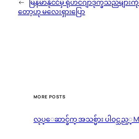
←
မြန်မာနိုင်ငံမှ ရိုဟင်ဂျာဒုက္ခသည်များကိ
တော့ဟု မလေးရှားပြော
MORE POSTS
လုပ္ေဆာင္ခ်က္ အသစ္မ်ား ပါဝင္သည့္