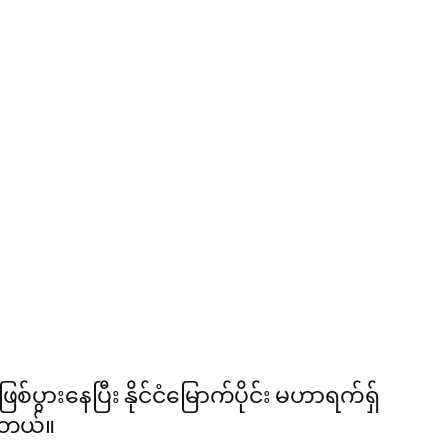
်ပွားနေပြီး နိုင်ငံမြောက်ပိုင်း မဟာရက်ရှ်
ါတယ်။