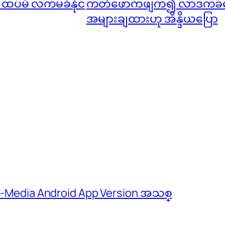
ု ထပ်မံ လက်မခံနိုင်
ကတိဖောက်ဖျက်၍ လာဒက်ခ်
အများချထားဟု အိန္ဒိယပြော
 M-Media Android App Version အသစ္