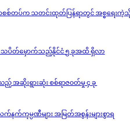
်မာစစ်တပ်က သတင်းထုတ်ပြန်ရာတွင် အစ္စရေးကဲ့သို့ 
ို သပိတ်မှောက်သည့်နိုင်ငံ ၅ ခုအထိ ရှိလာ
ည့် အဆိုးရွားဆုံး စစ်ရာဇ၀တ်မှု ၄ ခု
လက်နက်ကုမ္ပဏီများ အမြတ်အစွန်းများစွာရ