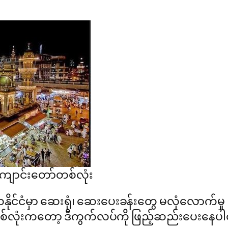
ောင်းတော်တစ်လုံး
ိုင်ငံမှာ ဆေးရုံ၊ ဆေးပေးခန်းတွေ မလုံလောက်မှု ဖြစ
လုံးကတော့ ဒီကွက်လပ်ကို ဖြည့်ဆည်းပေးနေပ