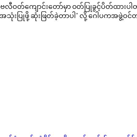
် ဗလီဝတ်ကျောင်းတော်မှာ ဝတ်ပြုခွင့်ပိတ်ထားပါ
အသုံးပြုဖို့ ဆုံးဖြတ်ခဲ့တာပါ” လို့ ဂေါပကအဖွဲ့ဝ