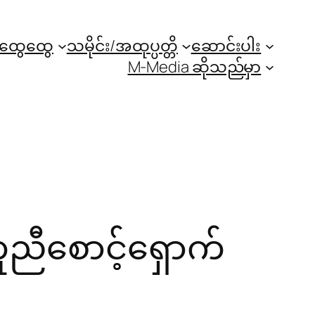
အထွေထွေ
သမိုင်း/အထုပ္ပတ္တိ
ဆောင်းပါး
M-Media ဆိုသည်မှာ
ကူညီစောင့်ရှောက်