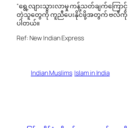
“ရွေ့လျားသွားလာမှု ကန့်သတ်ချက်ကြောင့
တဲ့သူတွေကို ကူညီပေးနိုင်ဖို့အတွက် ဗလီကို
ပါတယ်။
Ref: New Indian Express
Indian Muslims
Islam in India