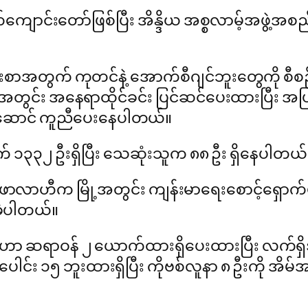
တ်ကျောင်းတော်ဖြစ်ပြီး အိန္ဒိယ အစ္စလာမ့်အဖွဲ့အ
 ဦးစာအတွက် ကုတင်နဲ့ အောက်စီဂျင်ဘူးတွေကို
အတွင်း အနေရာထိုင်ခင်း ပြင်ဆင်ပေးထားပြီး အ
ို့ဆောင် ကူညီပေးနေပါတယ်။
် ၁၃၃၂ ဦးရှိပြီး သေဆုံးသူက ၈၈ ဦး ရှိနေပါတယ်
ဖာလာဟီက မြို့အတွင်း ကျန်းမာရေးစောင့်ရှောက်
ဲ့ပါတယ်။
်ဟာ ဆရာဝန် ၂ ယောက်ထားရှိပေးထားပြီး လက်ရှိ
င်း ၁၅ ဘူးထားရှိပြီး ကိုဗစ်လူနာ ၈ ဦးကို အိ