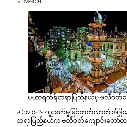
M-Media
မဟာရက်ရှ်ထရာပြည်နယ်မှ ဗလီဝတ်ကျ
-Covid-19 ကူးစက်မှုမြင့်တက်လာတဲ့ အိန္ဒိယန
ထရာပြည်နယ်က ဗလီဝတ်ကျောင်းတော်တစ်