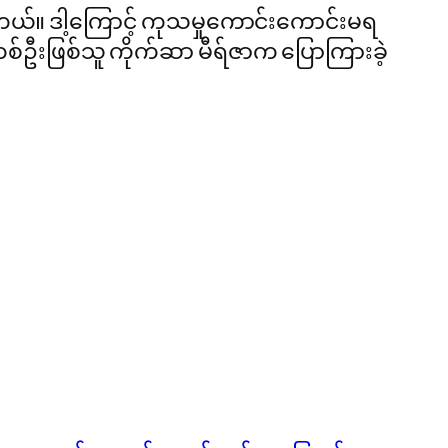
တယ်။ ဒါ့ကြောင့် ကုသမှုကောင်းကောင်းမရ
င်တစ်ဦးဖြစ်သူ ကိုက်ဆာ မီရ်ဇာက ပြောကြားခဲ့