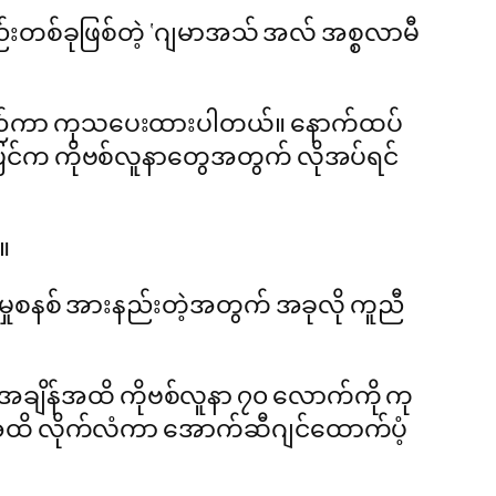
စည်းတစ်ခုဖြစ်တဲ့ ‘ဂျမာအသ် အလ် အစ္စလာမီ
 စီစဉ်ကာ ကုသပေးထားပါတယ်။ နောက်ထပ်
ပြင်က ကိုဗစ်လူနာတွေအတွက် လိုအပ်ရင်
။
မှုစနစ် အားနည်းတဲ့အတွက် အခုလို ကူညီ
အချိန်အထိ ကိုဗစ်လူနာ ၇၀ လောက်ကို ကု
မ်အထိ လိုက်လံကာ အောက်ဆီဂျင်ထောက်ပံ့