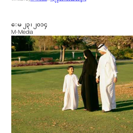
ေမ ၂၃ ၊ ၂၀၁၄
M-Media