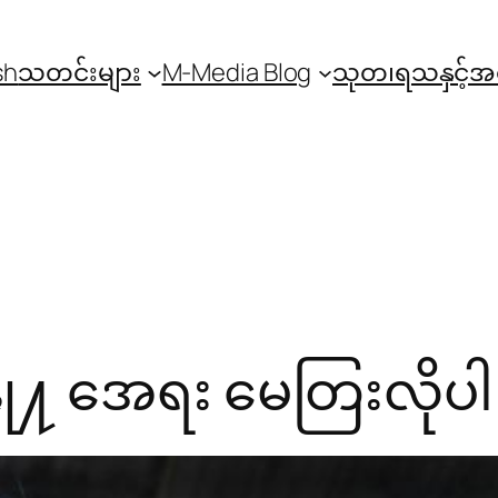
sh
သတင်းများ
M-Media Blog
သုတ၊ရသနှင့်
ု႔ အေရး မေတြးလိုပါ