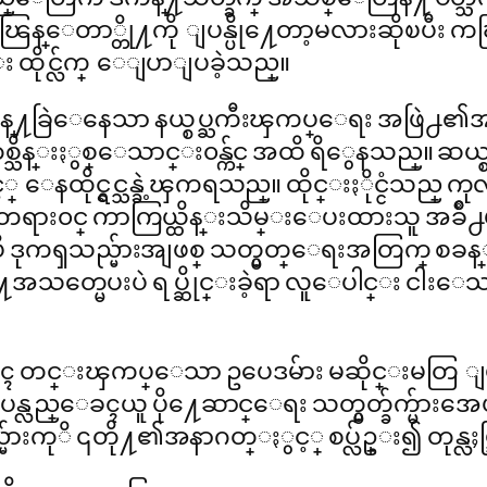
္ေတာ္တို႔ကို ျပန္ပို႔ေတာ့မလားဆိုၿပီး ကၽ
 ထိုင္လ်က္ ေျပာျပခဲ့သည္။
ံခန္႔ခြဲေနေသာ နယ္စပ္ႀကီးၾကပ္ေရး အဖြဲ႕၏အ
္သိန္းႏွစ္ေသာင္း၀န္က်င္ အထိ ရိွေနသည္။ ဆယ္စ
ုင္ရွင္သန္ခဲ့ၾကရသည္။ ထိုင္းႏိုင္ငံသည္ ကု
က္မွ တရား၀င္ ကာကြယ္ထိန္းသိမ္းေပးထားသူ အခ်ဳိ႕
ျပဳ ဒုကၡသည္မ်ားအျဖစ္ သတ္မွတ္ေရးအတြက္ စခန္
႔အသတ္မေပးပဲ ရပ္ဆိုင္းခဲ့ရာ လူေပါင္း ငါးေသ
ပၚ တင္းၾကပ္ေသာ ဥပေဒမ်ား မဆိုင္းမတြ ျပ႒
န္လည္ေခၚယူ ပို႔ေဆာင္ေရး သတ္မွတ္ခ်က္မ်ားအေပ
်ားကုိ ၎တို႔၏အနာဂတ္ႏွင့္ စပ္လ်ဥ္း၍ တုန္လႈ