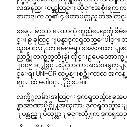
လအနည္းငယ္အတြင္း ထိုင္းအစိုးရက ကၽြန
စာကဒူးက သူ၏ ၄ မီတာပတ္လည္ တဲအတြင္း
စခန္းမ်ားထဲ ေထာက္ပံ့ကူညီေရးကို စီမ
င္း ၉ ခုတြင္ ျမန္မာဒုကၡသည္ေပါင္း တစ
သူအားလံုးက မေရမရာ အေနအထားျဖင့္ ေနထိ
ညာဥ္ကို လက္မွတ္မထိုးခဲ့၊ ထိုင္းဥပေဒေအာ
၂၀၀၅ ခုႏွစ္တြင္ ႏိုင္ငံတကာ အသိအမွတ္
င္ေရး UNHCR လုပ္ငန္းစဥ္ကို ကာလ အကန္
ရင္းထဲ မပါ၀င္ႏိုင္ခဲ့ေခ်။
လက္ရိွလမ်ားအတြင္း ဒုကၡသည္မ်ား အေ
န္မာအာဏာပိုင္တို႔အၾကား ဒုကၡသည္မ်ား ျပ
ျပန္လည္ျပဳလုပ္လာျခင္းတို႔က ဒုကၡသည္မ