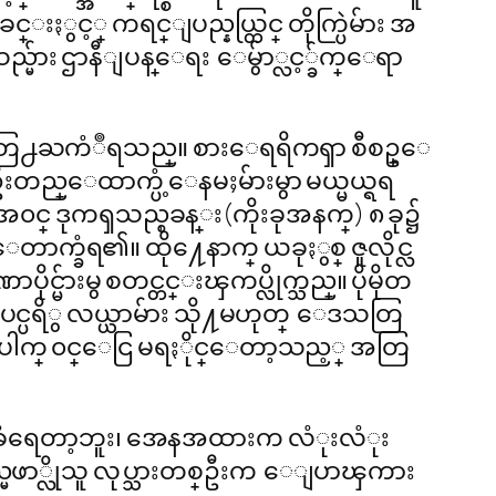
ျခင္းႏွင့္ ကရင္ျပည္နယ္တြင္ တိုက္ပြဲမ်ား အ
ား ဌာနီျပန္ေရး ေမွ်ာ္လင့္ခ်က္ေရာ
း ေတြ႕ႀကံဳရသည္။ စားေရရိကၡာ စီစဥ္ေ
ီးတည္ေထာက္ပံ့ေနမႈမ်ားမွာ မယ္မယ္ရရ
၀င္ ဒုကၡသည္စခန္း(ကိုးခုအနက္) ၈ ခု၌
တာက္ခံရ၏။ ထို႔ေနာက္ ယခုႏွစ္ ဇူလိုင္လ
င္မ်ားမွ စတင္တင္းၾကပ္လိုက္သည္။ ပိုမိုတ
ပင္ပရိွ လယ္ယာမ်ား သို႔မဟုတ္ ေဒသတြ
းေပါက္ ၀င္ေငြ မရႏိုင္ေတာ့သည့္ အတြ
ပဳမခံရေတာ့ဘူး၊ အေနအထားက လံုးလံုး
ေဖာ္လိုသူ လုပ္သားတစ္ဦးက ေျပာၾကား