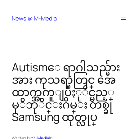
Skip
to
News @ M-Media
content
Autismေ ရာဂါသည္မ်ား
အား ကုသရာတြင္ အေ
ထာက္အကူျပဳႏုိင္မည့္
မုိဘုိင္းဂိမ္း တစ္ခု
Samsung ထုတ္လုပ္
Written by
M-Media
in