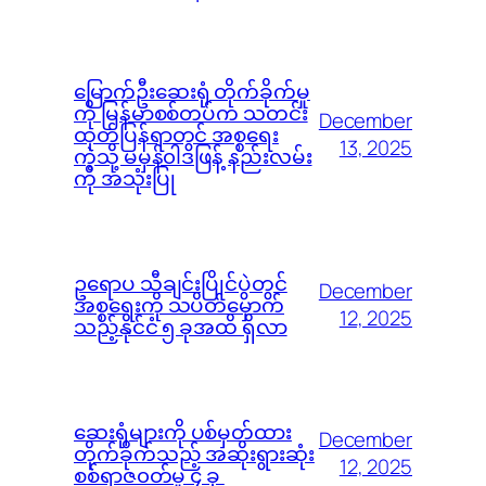
မြောက်ဦးဆေးရုံ တိုက်ခိုက်မှု
ကို မြန်မာစစ်တပ်က သတင်း
December
ထုတ်ပြန်ရာတွင် အစ္စရေး
13, 2025
ကဲ့သို့ မမှန်၀ါဒဖြန့် နည်းလမ်း
ကို အသုံးပြု
ဥရောပ သီချင်းပြိုင်ပွဲတွင်
December
အစ္စရေးကို သပိတ်မှောက်
12, 2025
သည့်နိုင်ငံ ၅ ခုအထိ ရှိလာ
ဆေးရုံများကို ပစ်မှတ်ထား
December
တိုက်ခိုက်သည့် အဆိုးရွားဆုံး
12, 2025
စစ်ရာဇ၀တ်မှု ၄ ခု