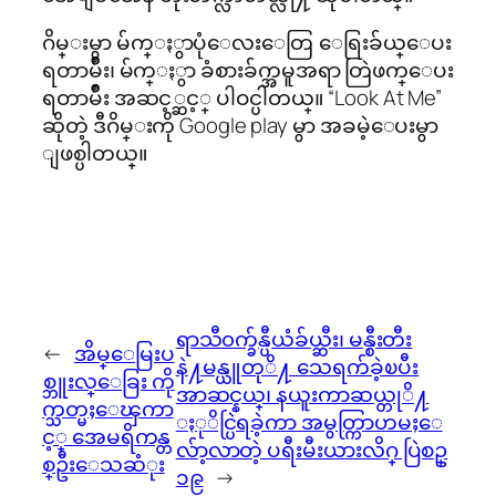
ဂိမ္းမွာ မ်က္ႏွာပုံေလးေတြ ေရြးခ်ယ္ေပး
ရတာမ်ိဳး၊ မ်က္ႏွာ ခံစားခ်က္အမူအရာ တြဲဖက္ေပး
ရတာမ်ိဳး အဆင့္ဆင့္ ပါဝင္ပါတယ္။ “Look At Me”
ဆိုတဲ့ ဒီဂိမ္းကို Google play မွာ အခမဲ့ေပးမွာ
ျဖစ္ပါတယ္။
ရာသီ၀က္ခ်န္ပီယံခ်ယ္ဆီး၊ မန္စီးတီး
←
အိမ္ေမြးပ
နဲ႔မန္ယူတုိ႔ သေရက်ခဲ့ၿပီး
စ္ဘူးလ္ေခြး ကို
အာဆင္နယ္၊ နယူးကာဆယ္တုိ႔
က္သတ္မႈေၾကာ
ႏုိင္ပြဲရခဲ့ကာ အမွတ္ကြာဟမႈေ
င့္ အေမရိကန္တ
လ်ာ့လာတဲ့ ပရီးမီးယားလိဂ္ ပြဲစဥ္
စ္ဦးေသဆံုး
၁၉
→