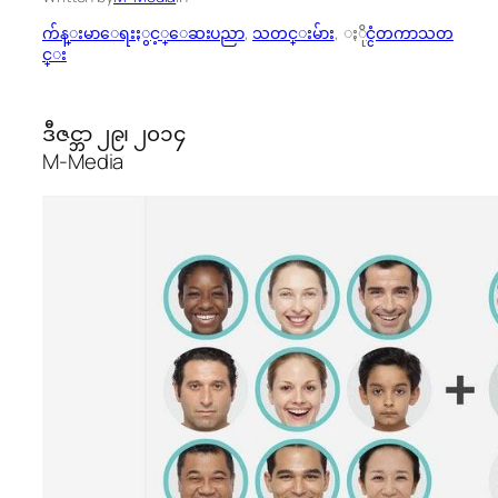
က်န္းမာေရးႏွင့္ေဆးပညာ
, 
သတင္းမ်ား
, 
ႏိုင္ငံတကာသတ
င္း
ဒီဇင္ဘာ ၂၉၊ ၂၀၁၄
M-Media