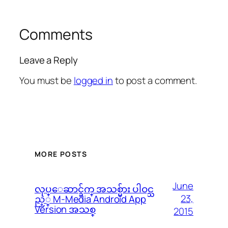
Comments
Leave a Reply
You must be
logged in
to post a comment.
MORE POSTS
June
လုပ္ေဆာင္ခ်က္ အသစ္မ်ား ပါဝင္သ
23,
ည့္ M-Media Android App
Version အသစ္
2015