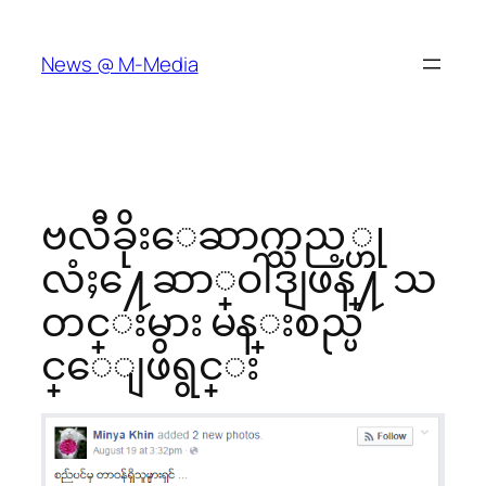
Skip
to
News @ M-Media
content
ဗလီခိုးေဆာက္သည့္ဟု
လံႈ႔ေဆာ္ဝါဒျဖန္႔ သ
တင္းမွား မန္းစည္ပ
င္ေျဖရွင္း