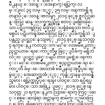
မိဳ႕နယ္ ေဒး၀န္း (အေနာက္)ရပ္ကြက္၊ လ
မ္း(၉၀) ၃၄ လမ္းႏွင့္ ၃၅ လမ္းၾကားရွိ ရ
တနာပံုေဒး၀န္းဗလီမွာ ၂၀၁၄ ခုႏွစ္ ဇူလိုင္လဆ
န္းတြင္ ဆန္းလက္ဖက္ရည္ဆိုင္မွ စတင္ျဖစ္ပြားခဲ့ေ
သာ ပဋိပကၡတြင္ မီးကြင္းပစ္ခံခဲ့ရေသာ ဗလီျ
ဖစ္ၿပီး ပဋိပကၡအၿပီးတြင္ ခြင့္ျပဳခ်က္မရွိဘဲ ျ
ပန္လည္ျပင္ဆင္ေနသျဖင့္ ၂၀၁၄ ခုႏွစ္ ၾသဂုတ္လ
၄ ရက္ေန႕ ကတည္းက မႏၲေလးၿမိဳ႕ေတာ္စ
ည္ပင္သာယာေရးေကာ္မတီမွ ခြင့္ျပဳခ်က္ မရွိဘဲ
လံုး၀ ျပင္ဆင္ျခင္း မျပဳ တားျမစ္ခဲ့ေၾကာ
င္း ၊ မႏၲေလးၿမိဳ႕ေတာ္ စည္ပင္သာယာေရး ေ
ကာ္မတီ ခ်မ္းေအးသာစံ ၿမိဳ႕နယ္ အုပ္ခ်ဳပ္ေရး
မွဴးႏွင့္ အေဆာက္အအံုႏွင့္ ကုန္ရံုဌာနမွ တာ၀န္ရွိ
သူမ်ား ၊ ရပ္ကြက္အုပ္ခ်ဳပ္ေရးမွဴး ပါ၀င္ေသာ ရပ္မိရပ္ဖ
မ်ား ပါ၀င္ေသာ အဖြဲ႕ ျဖင့္ ၂၀၁၅ ခုႏွစ္ ၾ
သဂုတ္လ ၂၁ ရက္ေန႕က သြားေရာက္ ကြင္းဆ
င္း စစ္ေဆးခဲ့ရာ အင္တာနက္ စာမ်က္ႏွာမ်ားတြ
င္ ေတြ႕ရွိရေသာ သတင္းမ်ား တြင္ ပါရွိသကဲ့