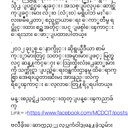
သို႕ ျပင္ဆင္ေနျခင္း ၊ အသစ္ျပဳလုပ္ေဆာင္ရြ
က္ျခင္းမ်ား လံုး၀ (လံုး၀) မရွိပါဘဲ မႏၲေ
လးၿမိဳ႕ေတာ္ စည္ပင္သာယာေရး ေကာ္မတီမွ ရ
ပ္ဆိုင္းထား စဥ္က အတိုင္းပင္ ျဖစ္ပါေၾကာင္း
ေရးသား ေဖာ္ျပထားပါတယ္။
.
၂၀၁၂ ခုႏွစ္ ေနာက္ပိုင္း ဆိုရွယ္မီဒီယာ စာမ်
က္ႏွာမ်ားတြင္ သတင္းအမွားမ်ားျဖင့္ မြတ္စ
လင္ ဆန္႔က်င္ေ၇း ေသြးထိုးလံႈ႕ေဆာ္မႈမ်ား
ကို သက္ဆိုင္ရာ ျပည္ထဲေရးဝန္ၾကီးဌာနမွ ထိေရာက္
စြာ အေရးယူတားဆီးမႈ အားနည္းလ်က္
ရိွေၾကာင္း ေလ့လာေတြ႔ရိွရပါတယ္။
.
မန္းစည္ပင္ရဲ႕ သတင္းထုတ္ျပန္ေၾကညာခ်
က္
Link=>
https://www.facebook.com/MCDCIT/post
ဗလီခိုးေဆာက္သည့္ဟု လုပ္ၾကံဝါဒျဖန္႔ခဲ့သူမ်ား