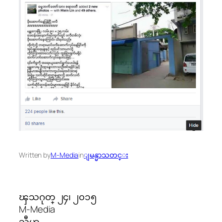
Written by
M-Media
in
ျမန္မာသတင္း
ၾသဂုတ္ ၂၄၊ ၂၀၁၅
M-Media
သီဟ