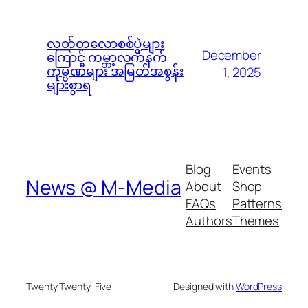
လတ်တလောစစ်ပွဲများ
December
ကြောင့် ကမ္ဘာ့လက်နက်
ကုမ္ပဏီများ အမြတ်အစွန်း
1, 2025
များစွာရ
Blog
Events
News @ M-Media
About
Shop
FAQs
Patterns
Authors
Themes
Twenty Twenty-Five
Designed with
WordPress