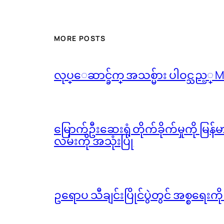
MORE POSTS
လုပ္ေဆာင္ခ်က္ အသစ္မ်ား ပါဝင္သည့္
မြောက်ဦးဆေးရုံ တိုက်ခိုက်မှုကို မြန
လမ်းကို အသုံးပြု
ဥရောပ သီချင်းပြိုင်ပွဲတွင် အစ္စရေးက