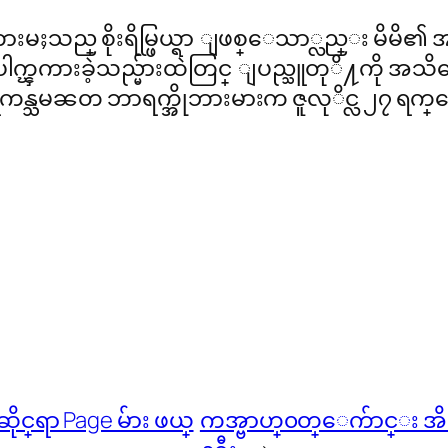
ေပါက္ၾကားမႈသည္ စိုးရိမ္ဖြယ္ရာ ျဖစ္ေသာ္လည္း 
ားခဲ့သည္မ်ားထဲတြင္ ျပည္သူတုိ႔ကို အသိေပး
မရိကန္သမၼတ ဘာရက္အိုဘားမားက ဇူလုိင္လ ၂၇
္​ရာ​ Page​​ မ်ား​ ​ဖယ္​
ကအ္ဗာဟ္၀တ္ေက်ာင္း အိမာ