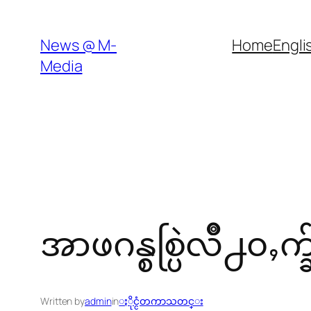
Skip
to
News @ M-
Home
Engli
content
Media
အာဖဂန္စစ္ပြဲလ်ဳိ႕၀ႇက
Written by
admin
in
ႏိုင္ငံတကာသတင္း