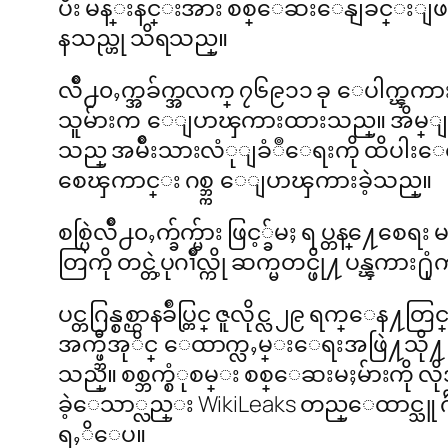
ပီး မန္းနင္းအား စစ္ေဆးေနျခင္းျဖစ္ၿပီ
နသည္ဟု သိရသည္။
လ်ဳိ႕၀ႇက္အခ်က္အလက္ ၇၆၉၁၁ ခု ေပါက္ၾကားခဲ့
သူမ်ားက ေျပာၾကားထားသည္။ အိမ္ျဖဴေတာ္ေ
သည္ အမ်ဳိးသားလံုျခံဳေရးကို ထိပါးေစၿ
စေၾကာင္း ဂစ္ဘ္က ေျပာၾကားခဲ့သည္။
စစ္ပြဲလ်ဳိ႕၀ႇက္ခ်က္မ်ား ဖြင့္ခ်မႈ ရပ္တန္
တြကို တင္တဲ့ပုဂၢိဳလ္ကို ဆက္မတင္ဖို႔ ပန္
ပင္တဂြန္စစ္ဌာနခ်ဳပ္တြင္ ဇူလိုင္လ ၂၉ ရက
အက္ဖ္ဘီအုိင္ ေထာက္လႇမ္းေရးအဖြဲ
သည္။ စစ္ဘက္စံုစမ္း စစ္ေဆးမႈမ်ားကို
ခဲ့ေသာ္လည္း WikiLeaks တည္ေထာင္သူ ဂ်
ရႇိေပ။