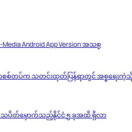
 M-Media Android App Version အသစ္
်မာစစ်တပ်က သတင်းထုတ်ပြန်ရာတွင် အစ္စရေးကဲ့သို့ 
ို သပိတ်မှောက်သည့်နိုင်ငံ ၅ ခုအထိ ရှိလာ