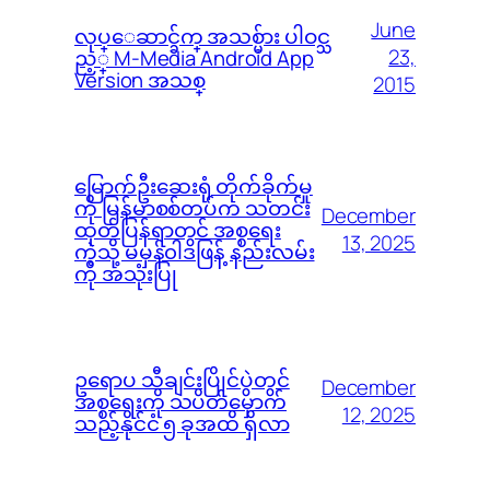
June
လုပ္ေဆာင္ခ်က္ အသစ္မ်ား ပါဝင္သ
23,
ည့္ M-Media Android App
Version အသစ္
2015
မြောက်ဦးဆေးရုံ တိုက်ခိုက်မှု
ကို မြန်မာစစ်တပ်က သတင်း
December
ထုတ်ပြန်ရာတွင် အစ္စရေး
13, 2025
ကဲ့သို့ မမှန်၀ါဒဖြန့် နည်းလမ်း
ကို အသုံးပြု
ဥရောပ သီချင်းပြိုင်ပွဲတွင်
December
အစ္စရေးကို သပိတ်မှောက်
12, 2025
သည့်နိုင်ငံ ၅ ခုအထိ ရှိလာ