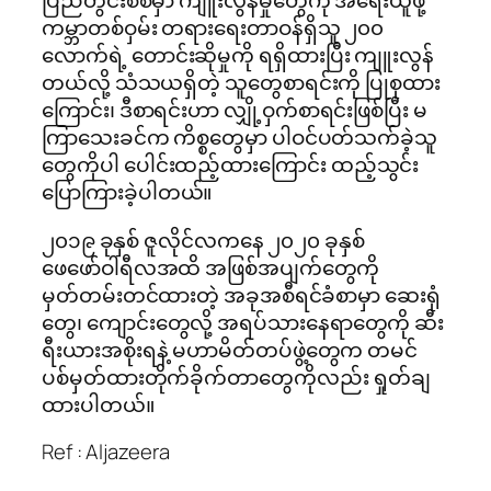
ပြည်တွင်းစစ်မှာ ကျူးလွန်မှုတွေကို အရေးယူဖို့
ကမ္ဘာတစ်ဝှမ်း တရားရေးတာဝန်ရှိသူ ၂၀၀
လောက်ရဲ့ တောင်းဆိုမှုကို ရရှိထားပြီး ကျူးလွန်
တယ်လို့ သံသယရှိတဲ့ သူတွေစာရင်းကို ပြုစုထား
ကြောင်း၊ ဒီစာရင်းဟာ လျှို့ဝှက်စာရင်းဖြစ်ပြီး မ
ကြာသေးခင်က ကိစ္စတွေမှာ ပါဝင်ပတ်သက်ခဲ့သူ
တွေကိုပါ ပေါင်းထည့်ထားကြောင်း ထည့်သွင်း
ပြောကြားခဲ့ပါတယ်။
၂၀၁၉ ခုနှစ် ဇူလိုင်လကနေ ၂၀၂၀ ခုနှစ်
ဖေဖော်ဝါရီလအထိ အဖြစ်အပျက်တွေကို
မှတ်တမ်းတင်ထားတဲ့ အခုအစီရင်ခံစာမှာ ​ဆေးရုံ
တွေ၊ ကျောင်းတွေလို့ အရပ်သားနေရာတွေကို ဆီး
ရီးယားအစိုးရနဲ့ မဟာမိတ်တပ်ဖွဲ့တွေက တမင်
ပစ်မှတ်ထားတိုက်ခိုက်တာတွေကိုလည်း ရှုတ်ချ
ထားပါတယ်။
Ref : Aljazeera