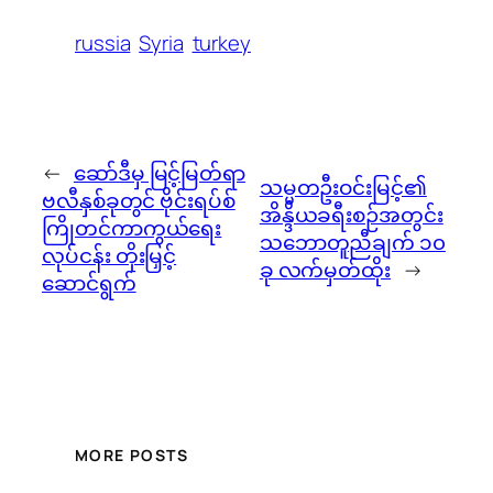
russia
Syria
turkey
←
ဆော်ဒီမှ မြင့်မြတ်ရာ
သမ္မတဦးဝင်းမြင့်၏
ဗလီနှစ်ခုတွင် ဗိုင်းရပ်စ်
အိန္ဒိယခရီးစဉ်အတွင်း
ကြိုတင်ကာကွယ်ရေး
သဘောတူညီချက် ၁၀
လုပ်ငန်း တိုးမြှင့်
ခု လက်မှတ်ထိုး
→
ဆောင်ရွက်
MORE POSTS