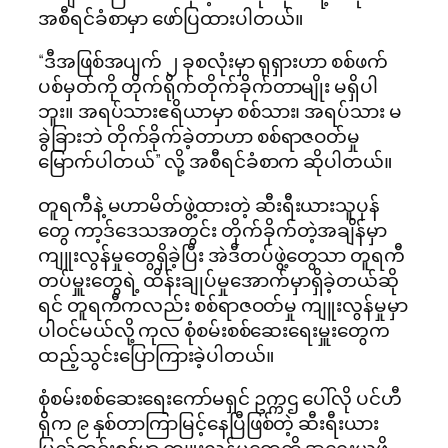
အစီရင်ခံစာမှာ ဖော်ပြထားပါတယ်။
“ဒီအဖြစ်အပျက် ၂ ခုစလုံးမှာ ရုရှားဟာ စစ်ဖက်
ပစ်မှတ်ကို တိုက်ရိုက်တိုက်ခိုက်တာမျိုး မရှိပါ
ဘူး။ အရပ်သားဧရိယာမှာ စစ်သား၊ အရပ်သား မ
ခွဲခြားဘဲ တိုက်ခိုက်ခဲ့တာဟာ စစ်ရာဇဝတ်မှု
မြောက်ပါတယ်” လို့ အစီရင်ခံစာက ဆိုပါတယ်။
တူရကီနဲ့ မဟာမိတ်ဖွဲ့ထားတဲ့ ဆီးရီးယားသူပုန်
တွေ ကာ့ဒ်ဒေသအတွင်း တိုက်ခိုက်တဲ့အချိန်မှာ
ကျူးလွန်မှုတွေရှိခဲ့ပြီး အဲဒီတပ်ဖွဲ့တွေသာ တူရကီ
တပ်မှူးတွေရဲ့ ထိန်းချုပ်မှုအောက်မှာရှိခဲ့တယ်ဆို
ရင် တူရကီကလည်း စစ်ရာဇဝတ်မှု ကျူးလွန်မှုမှာ
ပါဝင်မယ်လို့ ကုလ စုံစမ်းစစ်ဆေးရေးမှူးတွေက
ထည့်သွင်းပြောကြားခဲ့ပါတယ်။
စုံစမ်းစစ်ဆေးရေးကော်မရှင် ဥက္ကဌ ပေါ်လို ပင်ဟီ
ရိုက ၉ နှစ်တာကြာမြင့်နေပြီဖြစ်တဲ့ ဆီးရီးယား