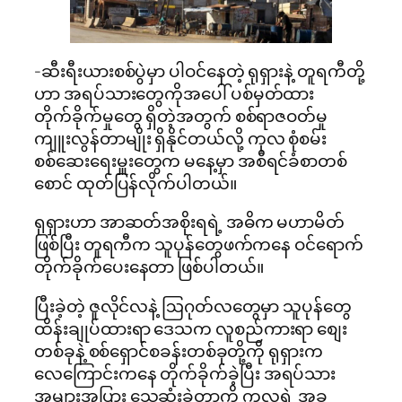
-ဆီးရီးယားစစ်ပွဲမှာ ပါဝင်နေတဲ့ ရုရှားနဲ့ တူရကီတို့
ဟာ အရပ်သားတွေကိုအပေါ် ပစ်မှတ်ထား
တိုက်ခိုက်​မှုတွေ ရှိတဲ့အတွက် စစ်ရာဇဝတ်မှု
ကျူးလွန်တာမျိုး ရှိနိုင်တယ်လို့ ကုလ စုံစမ်း
စစ်ဆေးရေးမှူးတွေက မနေ့မှာ အစီရင်ခံစာတစ်
စောင် ထုတ်ပြန်လိုက်ပါတယ်။
ရုရှားဟာ အာဆတ်အစိုးရရဲ့ အဓိက မဟာမိတ်
ဖြစ်ပြီး တူရကီက သူပုန်တွေဖက်ကနေ ဝင်ရောက်
တိုက်ခိုက်ပေးနေတာ ဖြစ်ပါတယ်။
ပြီးခဲ့တဲ့ ဇူလိုင်လနဲ့ ဩဂုတ်လတွေမှာ သူပုန်တွေ
ထိန်းချုပ်ထားရာ ဒေသက လူစည်ကားရာ စျေး
တစ်ခုနဲ့ စစ်ရှောင်စခန်းတစ်ခုတို့ကို ရုရှားက
လေကြောင်းကနေ တိုက်ခိုက်ခဲ့ပြီး အရပ်သား
အများအပြား သေဆုံးခဲ့တာကို ကုလရဲ့ အခု