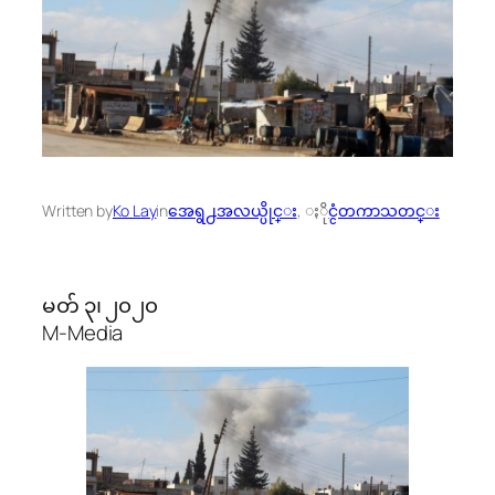
Written by
Ko Lay
in
အေရွ႕အလယ္ပိုင္း
, 
ႏိုင္ငံတကာသတင္း
မတ် ၃၊ ၂၀၂၀
M-Media