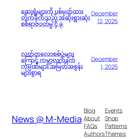
ဆေးရုံများကို ပစ်မှတ်ထား
December
တိုက်ခိုက်သည့် အဆိုးရွားဆုံး
12, 2025
စစ်ရာဇ၀တ်မှု ၄ ခု
လတ်တလောစစ်ပွဲများ
December
ကြောင့် ကမ္ဘာ့လက်နက်
ကုမ္ပဏီများ အမြတ်အစွန်း
1, 2025
များစွာရ
Blog
Events
News @ M-Media
About
Shop
FAQs
Patterns
Authors
Themes