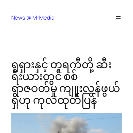
Skip
to
News @ M-Media
content
ရုရှားနှင့် တူရကီတို့ ဆီး
ရီးယားတွင် စစ်
ရာဇဝတ်မှု ကျူးလွန်ဖွယ်
ရှိဟု ကုလထုတ်ပြန်