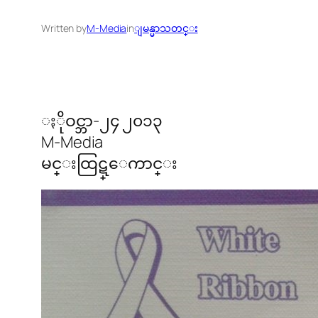
Written by
M-Media
in
ျမန္မာသတင္း
ႏိုဝင္ဘာ-၂၄ ၂၀၁၃
M-Media
မင္းထြဋ္ေကာင္း