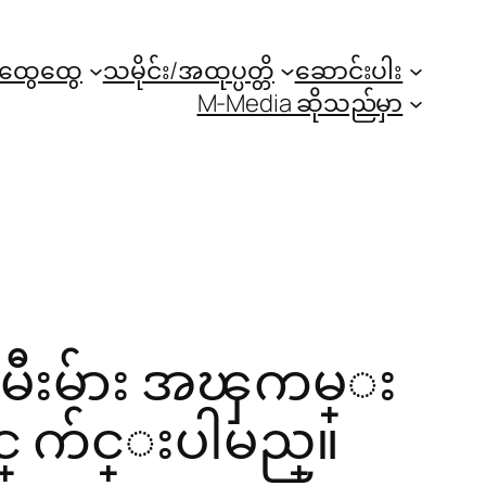
အထွေထွေ
သမိုင်း/အထုပ္ပတ္တိ
ဆောင်းပါး
M-Media ဆိုသည်မှာ
မီးမ်ား အၾကမ္း
င္ က်င္းပါမည္။