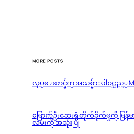
MORE POSTS
လုပ္ေဆာင္ခ်က္ အသစ္မ်ား ပါဝင္သည့္
မြောက်ဦးဆေးရုံ တိုက်ခိုက်မှုကို မြန
လမ်းကို အသုံးပြု