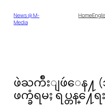
Skip
to
News @ M-
Home
Engli
content
Media
ဖဲႀကိဳးျဖဴေန႔ 
ဖက္ခံရမႈ ရပ္တန္႔