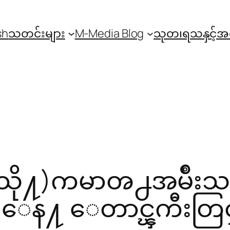
sh
သတင်းများ
M-Media Blog
သုတ၊ရသနှင့်
(သို႔)ကမာၻ႕အမ်ဳိးသ
ေရးေန႔ ေတာင္ၾကီးတြ