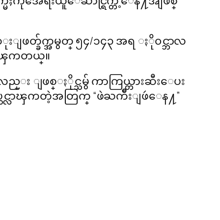
မႈကိုအေရးယူေဆာင္ရြက္တဲ့ေန႔အျဖစ္
ဖတ္ခ်က္အမွတ္ ၅၄/၁၄၃ အရ ႏို၀င္ဘာလ
ခဲ့ၾကတယ္။
္း ျဖစ္ႏိုင္သမွ် ကာကြယ္တားဆီးေပး
ပ္ဆင္လာၾကတဲ့အတြက္ “ဖဲႀကိဳးျဖဴေန႔”