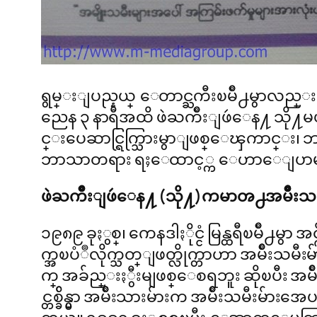
ရွမ္းျပည္နယ္ ေတာင္ႀကီးၿမိဳ႕မွာလည္း
ညေန ၃ နာရီအထိ ဖဲႀကိဳးျဖဴေန႔ သို႔
င္းပေဆာင္ရြက္သြားမွာျဖစ္ေၾကာင္း၊ ဘာသာ
ဘာသာတရား ရႈေထာင့္က ေဟာေျပာမႈ အ
ဖဲႀကိဳးျဖဴေန႔ (သို႔)ကမာၻ႕အမ်ဳိးသ
၁၉၈၉ ခုႏွစ္၊ ကေနဒါႏိုင္ငံ မြန္ထရီၿမိဳ႕မွ
က္အၿပံဳလိုက္သတ္ျဖတ္လိုက္တာဟာ အမ်ဳ
က္ အခ်ည္းႏွီးမျဖစ္ေစရဘူး ဆိုၿပီး အ
င္တစ္ခ်ိန္မွာ အမ်ဳိးသားမ်ားက အမ်ဳိးသမီ