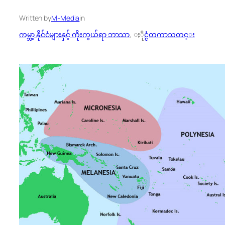
Written by
M-Media
in
ကမ္ဘာ့ နိုင်ငံများနှင့် ကိုးကွယ်ရာ ဘာသာ
, 
ႏိုင္ငံတကာသတင္း