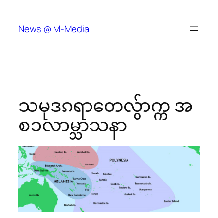
Skip
to
News @ M-Media
content
သမုဒၵရာတေလွ်ာက္က အ
စၥလာမ္သာသနာ