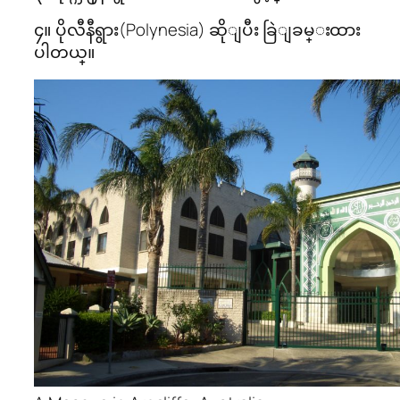
၄။ ပိုလီနီရွား(Polynesia) ဆိုျပီး ခြဲျခမ္းထား
ပါတယ္။