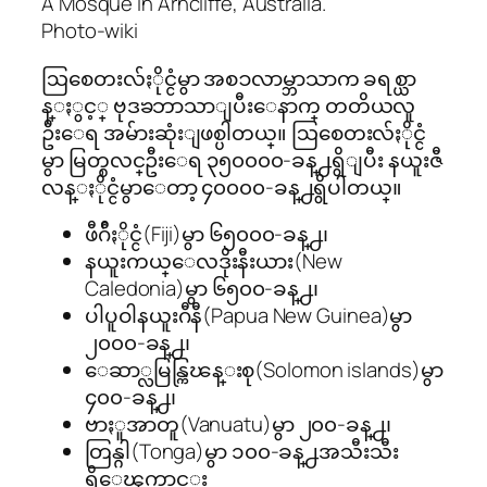
A Mosque in Arncliffe, Australia.
Photo-wiki
ဩစေတးလ်ႏိုင္ငံမွာ အစၥလာမ္ဘာသာက ခရစ္ယာ
န္ႏွင့္ ဗုဒၶဘာသာျပီးေနာက္ တတိယလူ
ဦးေရ အမ်ားဆုံးျဖစ္ပါတယ္။ ဩစေတးလ်ႏိုင္ငံ
မွာ မြတ္စလင္ဦးေရ ၃၅၀၀၀၀-ခန္႕ရွိျပီး နယူးဇီ
လန္ႏိုင္ငံမွာေတာ့ ၄၀၀၀၀-ခန္႕ရွိပါတယ္။
ဖီဂ်ီႏိုင္ငံ(Fiji)မွာ ၆၅၀၀၀-ခန္႕၊
နယူးကယ္ေလဒိုးနီးယား(New
Caledonia)မွာ ၆၅၀၀-ခန္႕၊
ပါပူဝါနယူးဂီနီ(Papua New Guinea)မွာ
၂၀၀၀-ခန္႕၊
ေဆာ္လမြန္ကြၽန္းစု(Solomon islands)မွာ
၄၀၀-ခန္႕၊
ဗာႏူအာတူ(Vanuatu)မွာ ၂၀၀-ခန္႕၊
တြန္ဂါ(Tonga)မွာ ၁၀၀-ခန္႕အသီးသီး
ရွိေၾကာင္း