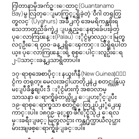
ဂြါတာနာမိုအက်ဥ္းေထာင္(Guantanamo
Bay)မွ လြတ္ေျမာက္ခြင့္ရရွိခဲ့တဲ့ ‘ဝီဂါ တရုတ္မြ
တ္စလင္’ (Uyghurs) အခ်ိဳ႕ကို အေမရိကန္အစိုးရ
သေဘာတူညီခ်က္နဲ႕ ျပန္လည္ေနရာခ်ေပးခဲ့တဲ့
ပုေလာကြၽန္း(Palau) ႏိုင္ငံမွာလည္း မြတ္စ
လင္ဦးေရ ၄၀၀-ခန္႕ရွိေၾကာင္း သိရွိရပါတ
ယ္။ ပုေလာကြၽန္းရဲ့ စုစုေပါင္းလူဦးေရ
၂-ေသာင္းခန္႕သာရွိတာပါ။
၁၇-ရာစုအေစာပိုင္း နယူးဂီနီ(New Guinea)ႏို
င္ငံက တရုတ္၊ မေလးအင္ပါယာတို႕နဲ႕ စတင္ကုန္သြယ္
မႈျပဳခ်ိန္မွစျပီး ဒီ ႏိုင္ငံမ်ားကို အစၥလာမ္
သာသနာ ေရာက္ရွိခဲ့တယ္လို႕ ေျပာႏိုင္ျပီး
၁၉-ရာစုေရာက္မွသာ စတင္ထိေတြ႕ပ်ံ႕ႏွံ႕ေၾ
ကာင္းပါ။ ၁၈၇၉-ခုႏွစ္မွာ ဖီဂ်ီႏိုင္ငံသို႕ ေရလ
မ္းခရီးျဖင့္ မြတ္စလင္မ်ား ကန္ထ႐ိုက္ယာယီလုပ္သား
မ်ားအျဖစ္ေရာက္ရွိခဲ့ျခင္းပါ။