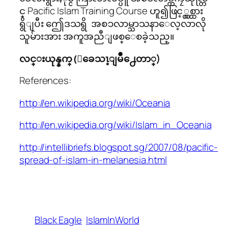
င္ Pacific Islam Training Course ဟူ၍ဖြင့္လွစ္ထား
ရွိျပီး ဤေဒသရွိ အစၥလာမ္သာသနာေလ့လာလို
သူမ်ားအား အကူအညီျဖစ္ေစခဲ့သည္။
လင္းယုန္နက္ (ျခေသၤ့ျမိဳ႕ေတာ္)
References:
http://en.wikipedia.org/wiki/Oceania
http://en.wikipedia.org/wiki/Islam_in_Oceania
http://intellibriefs.blogspot.sg/2007/08/pacific-
spread-of-islam-in-melanesia.html
Black Eagle
IslamInWorld