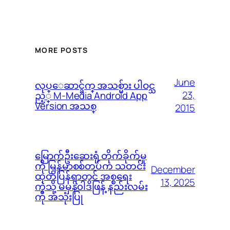
MORE POSTS
June
လုပ္ေဆာင္ခ်က္ အသစ္မ်ား ပါဝင္သ
23,
ည့္ M-Media Android App
Version အသစ္
2015
မြောက်ဦးဆေးရုံ တိုက်ခိုက်မှု
ကို မြန်မာစစ်တပ်က သတင်း
December
ထုတ်ပြန်ရာတွင် အစ္စရေး
13, 2025
ကဲ့သို့ မမှန်၀ါဒဖြန့် နည်းလမ်း
ကို အသုံးပြု