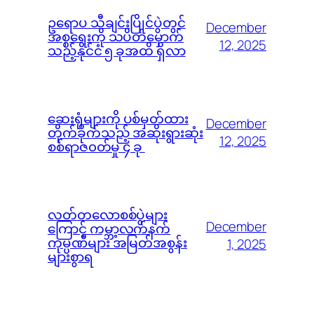
ဥရောပ သီချင်းပြိုင်ပွဲတွင်
December
အစ္စရေးကို သပိတ်မှောက်
12, 2025
သည့်နိုင်ငံ ၅ ခုအထိ ရှိလာ
ဆေးရုံများကို ပစ်မှတ်ထား
December
တိုက်ခိုက်သည့် အဆိုးရွားဆုံး
12, 2025
စစ်ရာဇ၀တ်မှု ၄ ခု
လတ်တလောစစ်ပွဲများ
December
ကြောင့် ကမ္ဘာ့လက်နက်
ကုမ္ပဏီများ အမြတ်အစွန်း
1, 2025
များစွာရ