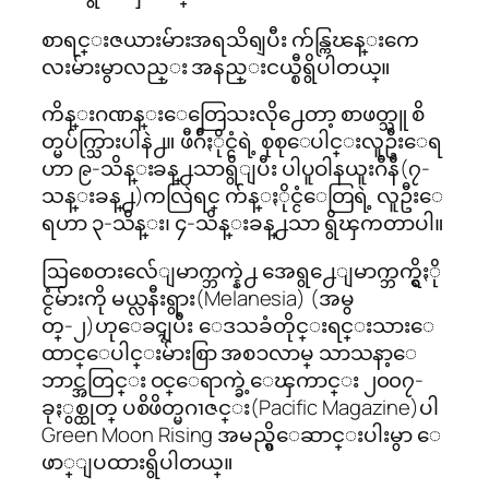
စာရင္းဇယားမ်ားအရသိရျပီး က်န္ကြၽန္းကေ
လးမ်ားမွာလည္း အနည္းငယ္စီရွိပါတယ္။
ကိန္းဂဏန္းေတြေသးလို႕ေတာ့ စာဖတ္သူ စိ
တ္မပ်က္သြားပါနဲ႕။ ဖီဂ်ီႏိုင္ငံရဲ့ စုစုေပါင္းလူဦးေရ
ဟာ ၉-သိန္းခန္႕သာရွိျပီး ပါပူဝါနယူးဂီနီ(၇-
သန္းခန္႕)ကလြဲရင္ က်န္ႏိုင္ငံေတြရဲ့ လူဦးေ
ရဟာ ၃-သိန္း၊ ၄-သိန္းခန္႕သာ ရွိၾကတာပါ။
ဩစေတးလ်ေျမာက္ဘက္နဲ႕ အေရွ႕ေျမာက္ဘက္ရွိႏို
င္ငံမ်ားကို မယ္လနီးရွား(Melanesia) (အမွ
တ္-၂)ဟုေခၚျပီး ေဒသခံတိုင္းရင္းသားေ
ထာင္ေပါင္းမ်ားစြာ အစၥလာမ္ သာသနာ့ေ
ဘာင္အတြင္း ဝင္ေရာက္ခဲ့ေၾကာင္း ၂၀၀၇-
ခုႏွစ္ထုတ္ ပစိဖိတ္မဂၢဇင္း(Pacific Magazine)ပါ
Green Moon Rising အမည္ရွိေဆာင္းပါးမွာ ေ
ဖာ္ျပထားရွိပါတယ္။