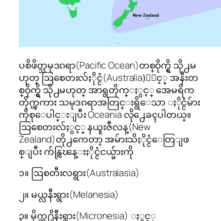
ပစိဖိတ္သမုဒၵရာ(Pacific Ocean)တစ္ဝိုက္ရွိ သို႕မ
ဟုတ္ ဩစေတးလ်ႏိုင္ငံ(Australia)ႏွင့္ အနီးတ
စ္ဝိုက္ရွိ သို႕မဟုတ္ အာရွတိုက္ႏွင့္ အေမရိက
တိုက္ၾကား သမုဒၵရာအတြင္းရွိေသာ ႏိုင္ငံမ်ား
ကိုစုေပါင္းျပီး Oceania လို႕ေခၚပါတယ္။
ဩစေတးလ်ႏွင့္ နယူးဇီလန္(New
Zealand)တို႕ကေတာ့ အမ်ားသိႏိုင္ငံေတြျဖ
စ္ျပီး က်န္ကြၽန္းႏိုင္ငံငယ္မ်ားကို
၁။ ဩစတီးလရွား(Australasia)
၂။ မယ္လနီးရွား(Melanesia)
၃။ မိုက္က႐ိုနီးရွား(Micronesia) ႏွင့္